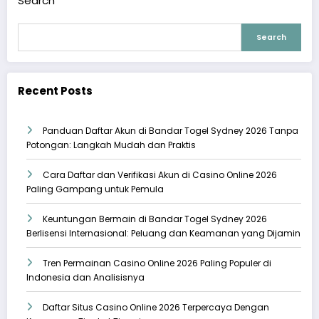
Search
Search
Recent Posts
Panduan Daftar Akun di Bandar Togel Sydney 2026 Tanpa
Potongan: Langkah Mudah dan Praktis
Cara Daftar dan Verifikasi Akun di Casino Online 2026
Paling Gampang untuk Pemula
Keuntungan Bermain di Bandar Togel Sydney 2026
Berlisensi Internasional: Peluang dan Keamanan yang Dijamin
Tren Permainan Casino Online 2026 Paling Populer di
Indonesia dan Analisisnya
Daftar Situs Casino Online 2026 Terpercaya Dengan