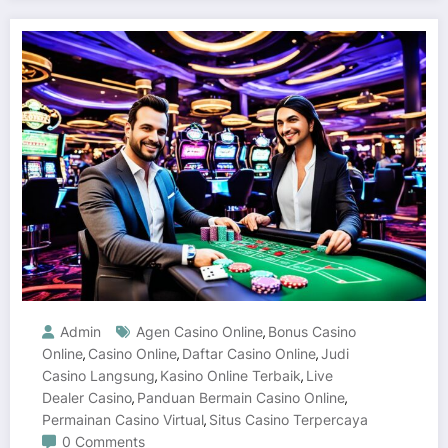
Admin
Agen Casino Online
Bonus Casino
,
Online
Casino Online
Daftar Casino Online
Judi
,
,
,
Casino Langsung
Kasino Online Terbaik
Live
,
,
Dealer Casino
Panduan Bermain Casino Online
,
,
Permainan Casino Virtual
Situs Casino Terpercaya
,
0 Comments