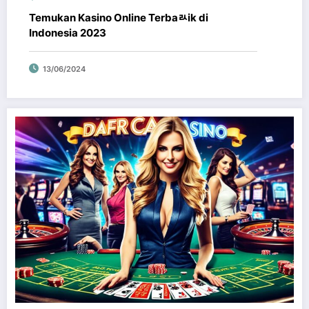
Temukan Kasino Online Terbaﾭik di
Indonesia 2023
13/06/2024