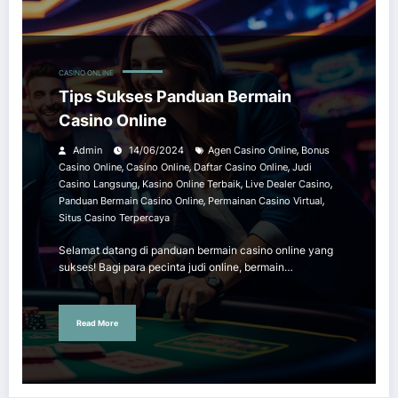
CASINO ONLINE
Tips Sukses Panduan Bermain
Casino Online
,
Admin
14/06/2024
Agen Casino Online
Bonus
,
,
,
Casino Online
Casino Online
Daftar Casino Online
Judi
,
,
,
Casino Langsung
Kasino Online Terbaik
Live Dealer Casino
,
,
Panduan Bermain Casino Online
Permainan Casino Virtual
Situs Casino Terpercaya
Selamat datang di panduan bermain casino online yang
sukses! Bagi para pecinta judi online, bermain…
Read More