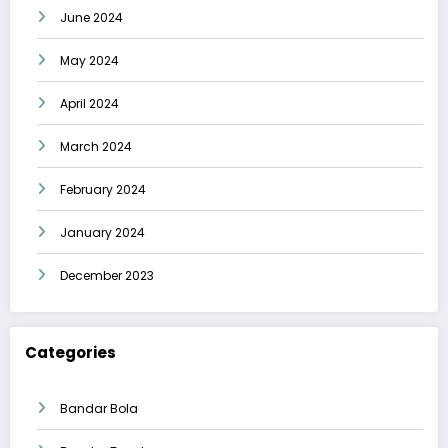
June 2024
May 2024
April 2024
March 2024
February 2024
January 2024
December 2023
Categories
Bandar Bola