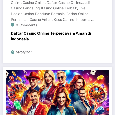
Online
Casino Online
Daftar Casino Online
Judi
,
,
,
Casino Langsung
Kasino Online Terbaik
Live
,
,
Dealer Casino
Panduan Bermain Casino Online
,
,
Permainan Casino Virtual
Situs Casino Terpercaya
,
0 Comments
Daftar Casino Online Terpercaya & Aman di
Indonesia
09/06/2024