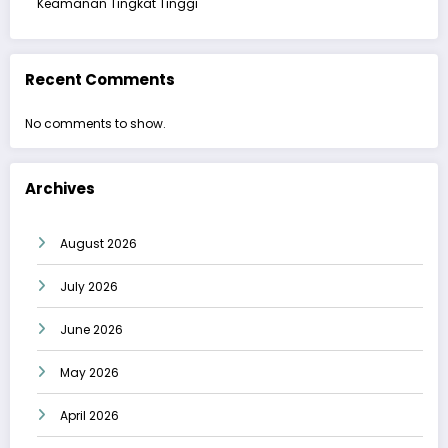
Keamanan Tingkat Tinggi
Recent Comments
No comments to show.
Archives
August 2026
July 2026
June 2026
May 2026
April 2026