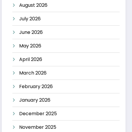
August 2026
July 2026
June 2026
May 2026
April 2026
March 2026
February 2026
January 2026
December 2025
November 2025