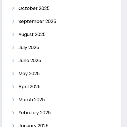
October 2025
September 2025
August 2025
July 2025
June 2025
May 2025
April 2025
March 2025
February 2025
January 2025