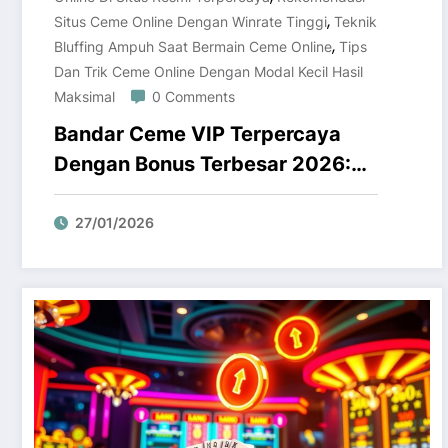
,
Situs Ceme Online Dengan Winrate Tinggi
Teknik
,
Bluffing Ampuh Saat Bermain Ceme Online
Tips
Dan Trik Ceme Online Dengan Modal Kecil Hasil
Maksimal
0 Comments
Bandar Ceme VIP Terpercaya
Dengan Bonus Terbesar 2026:
Keunggulan dan Pilihan Terbaik
27/01/2026