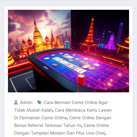
Admin
Cara Bermain Ceme Online Agar
,
Tidak Mudah Kalah
Cara Membaca Kartu Lawan
,
Di Permainan Ceme Online
Ceme Online Dengan
,
Bonus Referral Terbesar Tahun Ini
Ceme Online
,
Dengan Tampilan Modern Dan Fitur Live Chat