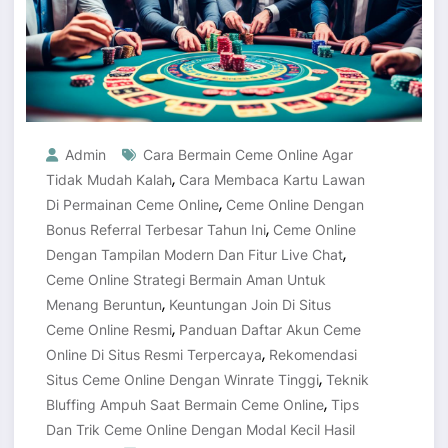
Admin
Cara Bermain Ceme Online Agar
,
Tidak Mudah Kalah
Cara Membaca Kartu Lawan
,
Di Permainan Ceme Online
Ceme Online Dengan
,
Bonus Referral Terbesar Tahun Ini
Ceme Online
,
Dengan Tampilan Modern Dan Fitur Live Chat
Ceme Online Strategi Bermain Aman Untuk
,
Menang Beruntun
Keuntungan Join Di Situs
,
Ceme Online Resmi
Panduan Daftar Akun Ceme
,
Online Di Situs Resmi Terpercaya
Rekomendasi
,
Situs Ceme Online Dengan Winrate Tinggi
Teknik
,
Bluffing Ampuh Saat Bermain Ceme Online
Tips
Dan Trik Ceme Online Dengan Modal Kecil Hasil