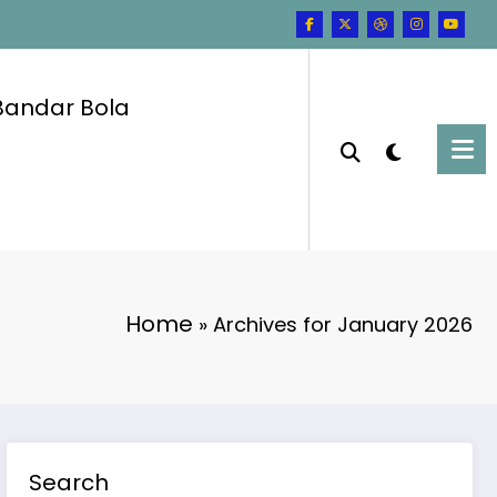
Bandar Bola
Home
»
Archives for January 2026
Search