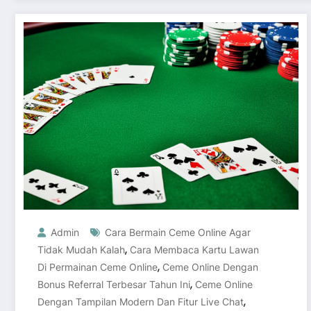
Admin
Cara Bermain Ceme Online Agar
,
Tidak Mudah Kalah
Cara Membaca Kartu Lawan
,
Di Permainan Ceme Online
Ceme Online Dengan
,
Bonus Referral Terbesar Tahun Ini
Ceme Online
,
Dengan Tampilan Modern Dan Fitur Live Chat