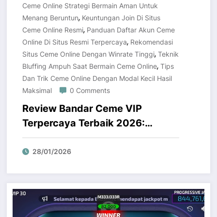
Ceme Online Strategi Bermain Aman Untuk
,
Menang Beruntun
Keuntungan Join Di Situs
,
Ceme Online Resmi
Panduan Daftar Akun Ceme
,
Online Di Situs Resmi Terpercaya
Rekomendasi
,
Situs Ceme Online Dengan Winrate Tinggi
Teknik
,
Bluffing Ampuh Saat Bermain Ceme Online
Tips
Dan Trik Ceme Online Dengan Modal Kecil Hasil
Maksimal
0 Comments
Review Bandar Ceme VIP
Terpercaya Terbaik 2026:
Panduan Lengkap dan
Rekomendasi
28/01/2026