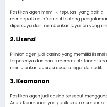
Pastikan agen memiliki reputasi yang baik di
mendapatkan informasi tentang pengalaman
dipercaya dan memberikan layanan yang m
2. Lisensi
Pilihlah agen judi casino yang memiliki lisen
terpercaya dan harus mematuhi standar keam
menjalankan operasi secara legal dan adil.
3. Keamanan
Pastikan agen judi casino tersebut mengguna
Anda. Keamanan yang baik akan memberikan 