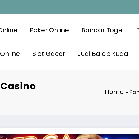
nline
Poker Online
Bandar Togel
Online
Slot Gacor
Judi Balap Kuda
 Casino
Home
»
Pan