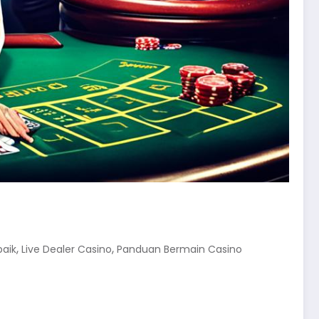
,
,
baik
Live Dealer Casino
Panduan Bermain Casino