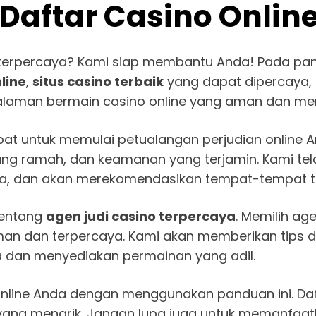
aftar Casino Onlin
erpercaya? Kami siap membantu Anda! Pada pand
line
,
situs casino terbaik
yang dapat dipercaya,
galaman bermain casino online yang aman dan m
t untuk memulai petualangan perjudian online An
yang ramah, dan keamanan yang terjamin. Kami te
ia, dan akan merekomendasikan tempat-tempat te
tentang
agen judi casino terpercaya
. Memilih ag
n dan terpercaya. Kami akan memberikan tips 
 dan menyediakan permainan yang adil.
online Anda dengan menggunakan panduan ini. Daft
i yang menarik. Jangan lupa juga untuk memanfa