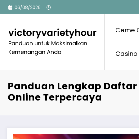
Skip
06/08/2026
to
content
Ceme O
victoryvarietyhour
Panduan untuk Maksimalkan
Kemenangan Anda
Casino 
Panduan Lengkap Daftar
Online Terpercaya