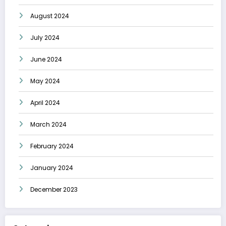
August 2024
July 2024
June 2024
May 2024
April 2024
March 2024
February 2024
January 2024
December 2023