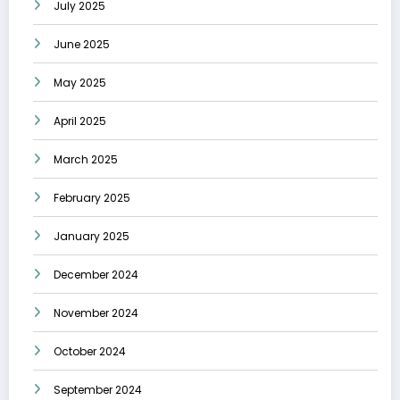
July 2025
June 2025
May 2025
April 2025
March 2025
February 2025
January 2025
December 2024
November 2024
October 2024
September 2024