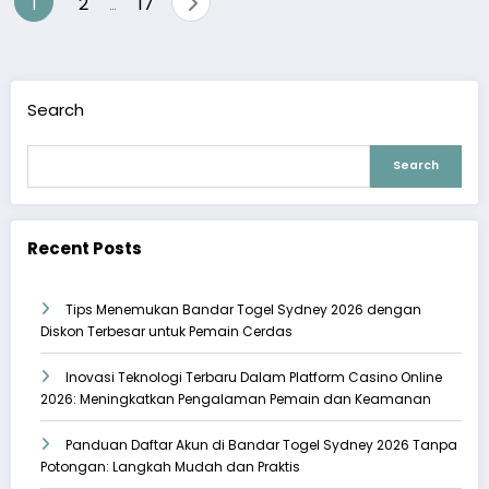
1
2
17
…
pagination
Search
Search
Recent Posts
Tips Menemukan Bandar Togel Sydney 2026 dengan
Diskon Terbesar untuk Pemain Cerdas
Inovasi Teknologi Terbaru Dalam Platform Casino Online
2026: Meningkatkan Pengalaman Pemain dan Keamanan
Panduan Daftar Akun di Bandar Togel Sydney 2026 Tanpa
Potongan: Langkah Mudah dan Praktis