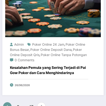
Admin
Poker Online 24 Jam
Poker Online
,
Bonus Besar
Poker Online Deposit Dana
Poker
,
,
Online Deposit Qris
Poker Online Tanpa Potongan
,
0 Comments
Kesalahan Pemula yang Sering Terjadi di Pai
Gow Poker dan Cara Menghindarinya
26/06/2026
Posts