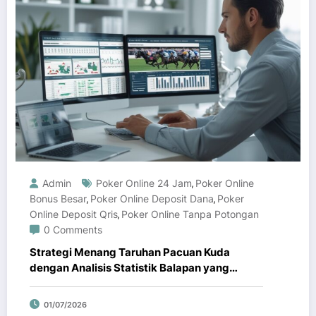
Admin
Poker Online 24 Jam
Poker Online
,
Bonus Besar
Poker Online Deposit Dana
Poker
,
,
Online Deposit Qris
Poker Online Tanpa Potongan
,
0 Comments
Strategi Menang Taruhan Pacuan Kuda
dengan Analisis Statistik Balapan yang
Efektif
01/07/2026