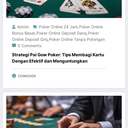
Admin
Poker Online 24 Jam
Poker Online
,
Bonus Besar
Poker Online Deposit Dana
Poker
,
,
Online Deposit Qris
Poker Online Tanpa Potongan
,
0 Comments
Strategi Pai Gow Poker: Tips Membagi Kartu
Dengan Efektif dan Menguntungkan
27/06/2026