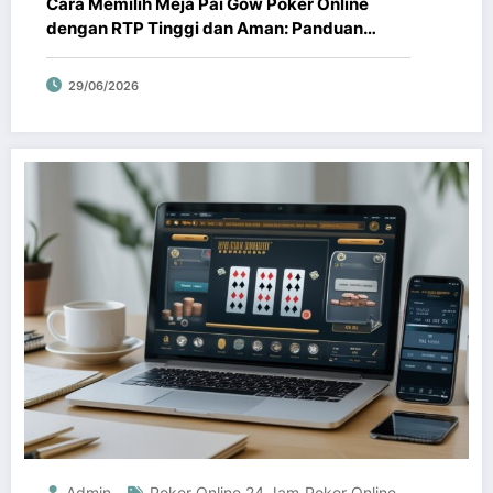
Cara Memilih Meja Pai Gow Poker Online
dengan RTP Tinggi dan Aman: Panduan
Lengkap untuk Pemain Cerdas
29/06/2026
Admin
Poker Online 24 Jam
Poker Online