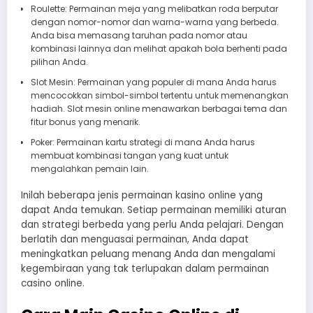
Roulette: Permainan meja yang melibatkan roda berputar
dengan nomor-nomor dan warna-warna yang berbeda.
Anda bisa memasang taruhan pada nomor atau
kombinasi lainnya dan melihat apakah bola berhenti pada
pilihan Anda.
Slot Mesin: Permainan yang populer di mana Anda harus
mencocokkan simbol-simbol tertentu untuk memenangkan
hadiah. Slot mesin online menawarkan berbagai tema dan
fitur bonus yang menarik.
Poker: Permainan kartu strategi di mana Anda harus
membuat kombinasi tangan yang kuat untuk
mengalahkan pemain lain.
Inilah beberapa jenis permainan kasino online yang
dapat Anda temukan. Setiap permainan memiliki aturan
dan strategi berbeda yang perlu Anda pelajari. Dengan
berlatih dan menguasai permainan, Anda dapat
meningkatkan peluang menang Anda dan mengalami
kegembiraan yang tak terlupakan dalam permainan
casino online.