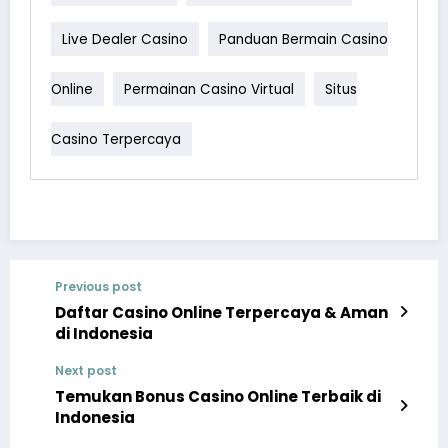
Live Dealer Casino
Panduan Bermain Casino
Online
Permainan Casino Virtual
Situs
Casino Terpercaya
Previous post
Daftar Casino Online Terpercaya & Aman
di Indonesia
Next post
Temukan Bonus Casino Online Terbaik di
Indonesia