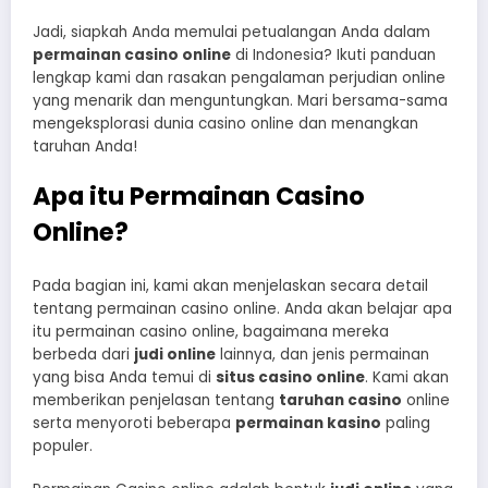
Jadi, siapkah Anda memulai petualangan Anda dalam
permainan casino online
di Indonesia? Ikuti panduan
lengkap kami dan rasakan pengalaman perjudian online
yang menarik dan menguntungkan. Mari bersama-sama
mengeksplorasi dunia casino online dan menangkan
taruhan Anda!
Apa itu Permainan Casino
Online?
Pada bagian ini, kami akan menjelaskan secara detail
tentang permainan casino online. Anda akan belajar apa
itu permainan casino online, bagaimana mereka
berbeda dari
judi online
lainnya, dan jenis permainan
yang bisa Anda temui di
situs casino online
. Kami akan
memberikan penjelasan tentang
taruhan casino
online
serta menyoroti beberapa
permainan kasino
paling
populer.