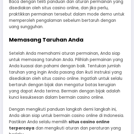
Baca dengan teliti panduan dan aturan permainan yang
disediakan oleh situs casino online, dan jika perlu,
praktikkan permainan tersebut dalam mode demo untuk
memperoleh pengalaman sebelum bertaruh dengan
uang sungguhan.
Memasang Taruhan Anda
Setelah Anda memahami aturan permainan, Anda siap
untuk memasang taruhan Anda. Pilihlah permainan yang
Anda kuasai dan pahami dengan baik. Tentukan jumlah
taruhan yang ingin Anda pasang dan ikuti instruksi yang
disediakan oleh situs casino online. Ingatlah untuk selalu
bertaruh dengan bijak dan mengatur batas kerugian
yang dapat Anda terima. Bermain dengan bijak adalah
kunci kesuksesan dalam bermain casino online.
Dengan mengikuti panduan langkah demi langkah ini,
Anda akan siap untuk bermain casino online di Indonesia.
Pastikan Anda selalu memilih
situs casino online
terpercaya
dan mengikuti aturan dan peraturan yang