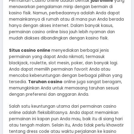
Permainan Casino online adalah bentuk
judi online
yang
menawarkan pengalaman mirip dengan bermain di
kasino fisik. Namun, perbedaannya adalah Anda dapat
memainkannya di rumah atau di mana pun Anda berada
hanya dengan akses internet. Dalam banyak kasus,
permainan casino online bisa jauh lebih nyaman dan
mudah diakses dibandingkan dengan kasino fisik.
Situs casino online
menyediakan berbagai jenis
permainan yang dapat Anda nikmati, termasuk
blackjack, roulette, slot mesin, poker, dan banyak lagi.
Anda dapat memilih permainan favorit Anda atau
mencoba keberuntungan dengan berbagai pilihan yang
tersedia.
Taruhan casino
online juga sangat beragam,
memungkinkan Anda untuk memasang taruhan sesuai
dengan preferensi dan anggaran Anda.
Salah satu keuntungan utama dari permainan casino
online adalah fleksibilitasnya. Anda dapat memainkan
permainan ini kapan pun Anda mau, baik itu di siang hari
atau tengah malam. Selain itu, Anda tidak perlu khawatir
tentang dress code atau waktu perjalanan ke kasino