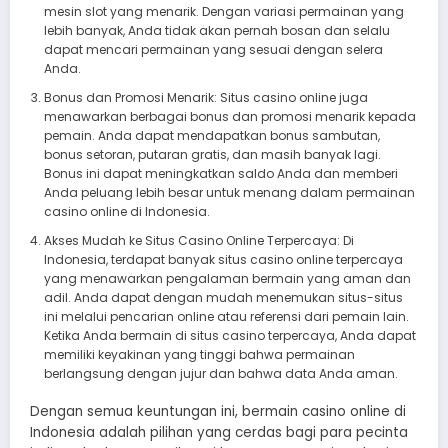
mesin slot yang menarik. Dengan variasi permainan yang
lebih banyak, Anda tidak akan pernah bosan dan selalu
dapat mencari permainan yang sesuai dengan selera
Anda.
Bonus dan Promosi Menarik: Situs casino online juga
menawarkan berbagai bonus dan promosi menarik kepada
pemain. Anda dapat mendapatkan bonus sambutan,
bonus setoran, putaran gratis, dan masih banyak lagi.
Bonus ini dapat meningkatkan saldo Anda dan memberi
Anda peluang lebih besar untuk menang dalam permainan
casino online di Indonesia.
Akses Mudah ke Situs Casino Online Terpercaya: Di
Indonesia, terdapat banyak situs casino online terpercaya
yang menawarkan pengalaman bermain yang aman dan
adil. Anda dapat dengan mudah menemukan situs-situs
ini melalui pencarian online atau referensi dari pemain lain.
Ketika Anda bermain di situs casino terpercaya, Anda dapat
memiliki keyakinan yang tinggi bahwa permainan
berlangsung dengan jujur dan bahwa data Anda aman.
Dengan semua keuntungan ini, bermain casino online di
Indonesia adalah pilihan yang cerdas bagi para pecinta