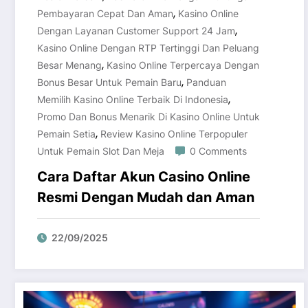
,
Pembayaran Cepat Dan Aman
Kasino Online
,
Dengan Layanan Customer Support 24 Jam
Kasino Online Dengan RTP Tertinggi Dan Peluang
,
Besar Menang
Kasino Online Terpercaya Dengan
,
Bonus Besar Untuk Pemain Baru
Panduan
,
Memilih Kasino Online Terbaik Di Indonesia
Promo Dan Bonus Menarik Di Kasino Online Untuk
,
Pemain Setia
Review Kasino Online Terpopuler
Untuk Pemain Slot Dan Meja
0 Comments
Cara Daftar Akun Casino Online
Resmi Dengan Mudah dan Aman
22/09/2025