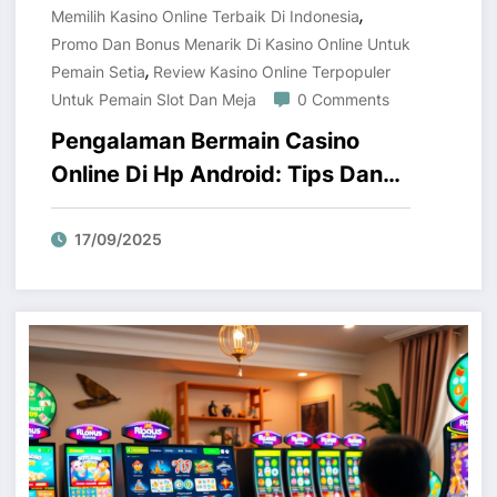
,
Memilih Kasino Online Terbaik Di Indonesia
Promo Dan Bonus Menarik Di Kasino Online Untuk
,
Pemain Setia
Review Kasino Online Terpopuler
Untuk Pemain Slot Dan Meja
0 Comments
Pengalaman Bermain Casino
Online Di Hp Android: Tips Dan
Trik Untuk Pemain Pemula
17/09/2025