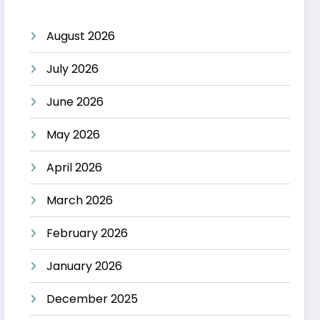
August 2026
July 2026
June 2026
May 2026
April 2026
March 2026
February 2026
January 2026
December 2025