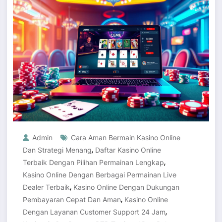
Admin
Cara Aman Bermain Kasino Online
,
Dan Strategi Menang
Daftar Kasino Online
,
Terbaik Dengan Pilihan Permainan Lengkap
Kasino Online Dengan Berbagai Permainan Live
,
Dealer Terbaik
Kasino Online Dengan Dukungan
,
Pembayaran Cepat Dan Aman
Kasino Online
,
Dengan Layanan Customer Support 24 Jam