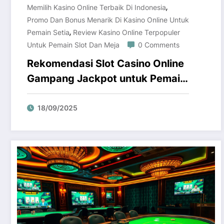
,
Memilih Kasino Online Terbaik Di Indonesia
Promo Dan Bonus Menarik Di Kasino Online Untuk
,
Pemain Setia
Review Kasino Online Terpopuler
Untuk Pemain Slot Dan Meja
0 Comments
Rekomendasi Slot Casino Online
Gampang Jackpot untuk Pemain
Cerdas
18/09/2025