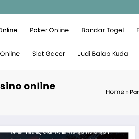
nline
Poker Online
Bandar Togel
Online
Slot Gacor
Judi Balap Kuda
CASINO ONLINE
Casino Online Terpercaya
Dengan Bonus Terbesar:
sino online
Temukan Keunggulan dan
Home
»
Pan
Manfaatnya
Admin
23/09/2025
Cara Aman Bermain
,
Kasino Online Dan Strategi Menang
Daftar Kasino
,
Online Terbaik Dengan Pilihan Permainan Lengkap
Kasino Online Dengan Berbagai Permainan Live
,
Dealer Terbaik
Kasino Online Dengan Dukungan
: Temukan Keunggulan dan Manfaatnya