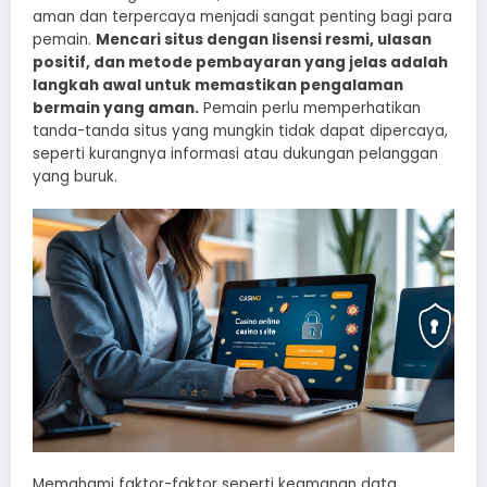
aman dan terpercaya menjadi sangat penting bagi para
pemain.
Mencari situs dengan lisensi resmi, ulasan
positif, dan metode pembayaran yang jelas adalah
langkah awal untuk memastikan pengalaman
bermain yang aman.
Pemain perlu memperhatikan
tanda-tanda situs yang mungkin tidak dapat dipercaya,
seperti kurangnya informasi atau dukungan pelanggan
yang buruk.
Memahami faktor-faktor seperti keamanan data,