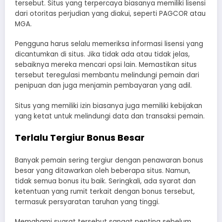
tersebut. Situs yang terpercaya biasanya memiliki lisensi
dari otoritas perjudian yang diakui, seperti PAGCOR atau
MGA.
Pengguna harus selalu memeriksa informasi lisensi yang
dicantumkan di situs. Jika tidak ada atau tidak jelas,
sebaiknya mereka mencari opsi lain. Memastikan situs
tersebut teregulasi membantu melindungi pemain dari
penipuan dan juga menjamin pembayaran yang adil.
Situs yang memiliki izin biasanya juga memiliki kebijakan
yang ketat untuk melindungi data dan transaksi pemain.
Terlalu Tergiur Bonus Besar
Banyak pemain sering tergiur dengan penawaran bonus
besar yang ditawarkan oleh beberapa situs. Namun,
tidak semua bonus itu baik. Seringkali, ada syarat dan
ketentuan yang rumit terkait dengan bonus tersebut,
termasuk persyaratan taruhan yang tinggi.
Memahami syarat tersebut sangat penting sebelum