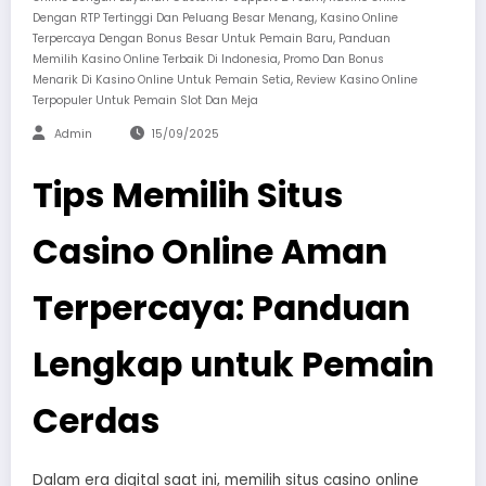
,
Dengan RTP Tertinggi Dan Peluang Besar Menang
Kasino Online
,
Terpercaya Dengan Bonus Besar Untuk Pemain Baru
Panduan
,
Memilih Kasino Online Terbaik Di Indonesia
Promo Dan Bonus
,
Menarik Di Kasino Online Untuk Pemain Setia
Review Kasino Online
Terpopuler Untuk Pemain Slot Dan Meja
Admin
15/09/2025
Tips Memilih Situs
Casino Online Aman
Terpercaya: Panduan
Lengkap untuk Pemain
Cerdas
Dalam era digital saat ini, memilih situs casino online