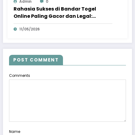
Admin
0
Rahasia Sukses di Bandar Togel
Online Paling Gacor dan Legal:
Panduan untuk Menang Konsisten
11/05/2026
POST COMMENT
Comments
Name