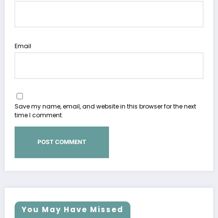
Email
Save my name, email, and website in this browser for the next
time I comment.
You May Have Missed