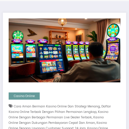
Casino Online
,
Cara Aman Bermain Kasino Online Dan Strategi Menang
Daftar
,
Kasino Online Terbaik Dengan Pilihan Permainan Lengkap
Kasino
,
Online Dengan Berbagai Permainan Live Dealer Terbaik
Kasino
,
Online Dengan Dukungan Pembayaran Cepat Dan Aman
Kasino
,
Online Dengan Layanan Customer Support 24 Jam
Kasino Online