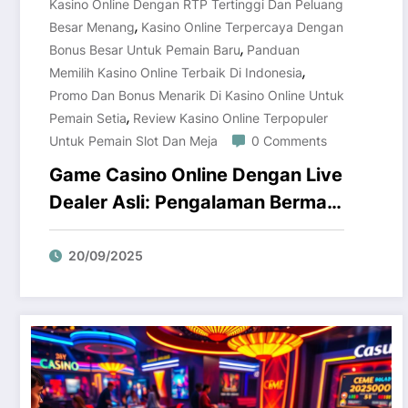
Kasino Online Dengan RTP Tertinggi Dan Peluang
,
Besar Menang
Kasino Online Terpercaya Dengan
,
Bonus Besar Untuk Pemain Baru
Panduan
,
Memilih Kasino Online Terbaik Di Indonesia
Promo Dan Bonus Menarik Di Kasino Online Untuk
,
Pemain Setia
Review Kasino Online Terpopuler
Untuk Pemain Slot Dan Meja
0 Comments
Game Casino Online Dengan Live
Dealer Asli: Pengalaman Bermain
yang Autentik dan Menarik
20/09/2025