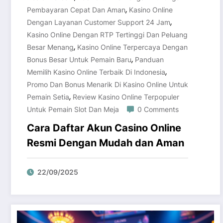
,
Pembayaran Cepat Dan Aman
Kasino Online
,
Dengan Layanan Customer Support 24 Jam
Kasino Online Dengan RTP Tertinggi Dan Peluang
,
Besar Menang
Kasino Online Terpercaya Dengan
,
Bonus Besar Untuk Pemain Baru
Panduan
,
Memilih Kasino Online Terbaik Di Indonesia
Promo Dan Bonus Menarik Di Kasino Online Untuk
,
Pemain Setia
Review Kasino Online Terpopuler
Untuk Pemain Slot Dan Meja
0 Comments
Cara Daftar Akun Casino Online
Resmi Dengan Mudah dan Aman
22/09/2025