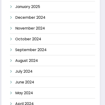
January 2025
December 2024
November 2024
October 2024
September 2024
August 2024
July 2024
June 2024
May 2024
April 2024