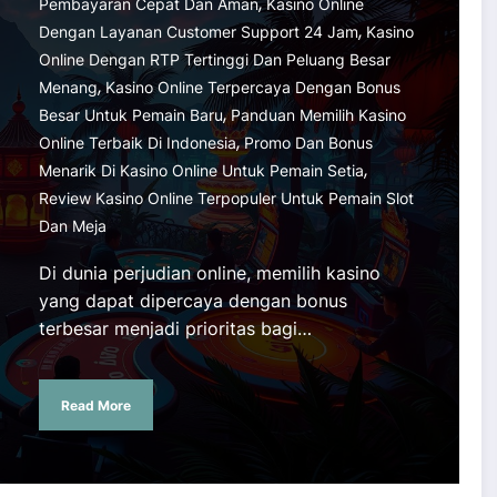
,
Pembayaran Cepat Dan Aman
Kasino Online
,
Dengan Layanan Customer Support 24 Jam
Kasino
Online Dengan RTP Tertinggi Dan Peluang Besar
,
Menang
Kasino Online Terpercaya Dengan Bonus
,
Besar Untuk Pemain Baru
Panduan Memilih Kasino
,
Online Terbaik Di Indonesia
Promo Dan Bonus
,
Menarik Di Kasino Online Untuk Pemain Setia
Review Kasino Online Terpopuler Untuk Pemain Slot
Dan Meja
Di dunia perjudian online, memilih kasino
yang dapat dipercaya dengan bonus
terbesar menjadi prioritas bagi…
Read More