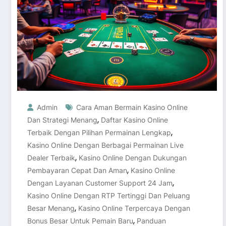
Admin
Cara Aman Bermain Kasino Online
,
Dan Strategi Menang
Daftar Kasino Online
,
Terbaik Dengan Pilihan Permainan Lengkap
Kasino Online Dengan Berbagai Permainan Live
,
Dealer Terbaik
Kasino Online Dengan Dukungan
,
Pembayaran Cepat Dan Aman
Kasino Online
,
Dengan Layanan Customer Support 24 Jam
Kasino Online Dengan RTP Tertinggi Dan Peluang
,
Besar Menang
Kasino Online Terpercaya Dengan
,
Bonus Besar Untuk Pemain Baru
Panduan