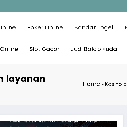
nline
Poker Online
Bandar Togel
Online
Slot Gacor
Judi Balap Kuda
CASINO ONLINE
Casino Online Terpercaya
Dengan Bonus Terbesar:
an layanan
Temukan Keunggulan dan
Home
»
Kasino 
Manfaatnya
Admin
23/09/2025
Cara Aman Bermain
,
Kasino Online Dan Strategi Menang
Daftar Kasino
,
Online Terbaik Dengan Pilihan Permainan Lengkap
Kasino Online Dengan Berbagai Permainan Live
,
Dealer Terbaik
Kasino Online Dengan Dukungan
: Temukan Keunggulan dan Manfaatnya