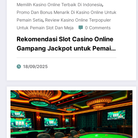
,
Memilih Kasino Online Terbaik Di Indonesia
Promo Dan Bonus Menarik Di Kasino Online Untuk
,
Pemain Setia
Review Kasino Online Terpopuler
Untuk Pemain Slot Dan Meja
0 Comments
Rekomendasi Slot Casino Online
Gampang Jackpot untuk Pemain
Cerdas
18/09/2025