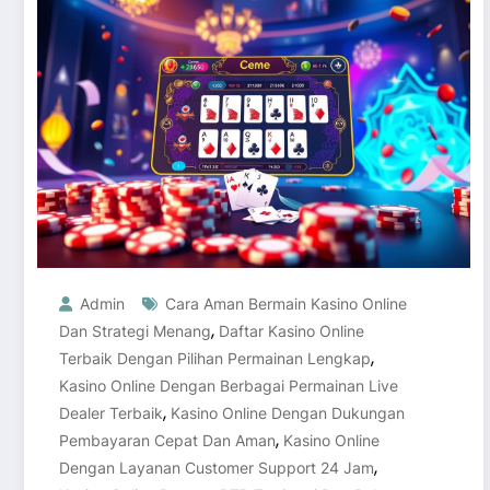
Admin
Cara Aman Bermain Kasino Online
,
Dan Strategi Menang
Daftar Kasino Online
,
Terbaik Dengan Pilihan Permainan Lengkap
Kasino Online Dengan Berbagai Permainan Live
,
Dealer Terbaik
Kasino Online Dengan Dukungan
,
Pembayaran Cepat Dan Aman
Kasino Online
,
Dengan Layanan Customer Support 24 Jam