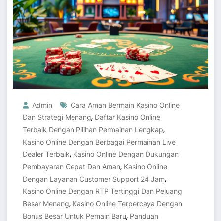
Admin
Cara Aman Bermain Kasino Online
,
Dan Strategi Menang
Daftar Kasino Online
,
Terbaik Dengan Pilihan Permainan Lengkap
Kasino Online Dengan Berbagai Permainan Live
,
Dealer Terbaik
Kasino Online Dengan Dukungan
,
Pembayaran Cepat Dan Aman
Kasino Online
,
Dengan Layanan Customer Support 24 Jam
Kasino Online Dengan RTP Tertinggi Dan Peluang
,
Besar Menang
Kasino Online Terpercaya Dengan
,
Bonus Besar Untuk Pemain Baru
Panduan