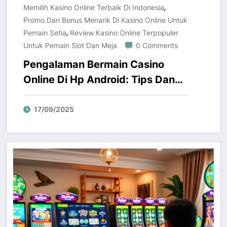
,
Memilih Kasino Online Terbaik Di Indonesia
Promo Dan Bonus Menarik Di Kasino Online Untuk
,
Pemain Setia
Review Kasino Online Terpopuler
Untuk Pemain Slot Dan Meja
0 Comments
Pengalaman Bermain Casino
Online Di Hp Android: Tips Dan
Trik Untuk Pemain Pemula
17/09/2025