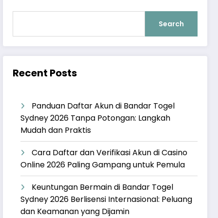
Search
Recent Posts
Panduan Daftar Akun di Bandar Togel
Sydney 2026 Tanpa Potongan: Langkah
Mudah dan Praktis
Cara Daftar dan Verifikasi Akun di Casino
Online 2026 Paling Gampang untuk Pemula
Keuntungan Bermain di Bandar Togel
Sydney 2026 Berlisensi Internasional: Peluang
dan Keamanan yang Dijamin