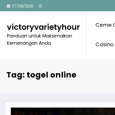
Skip
07/08/2026
to
content
Ceme O
victoryvarietyhour
Panduan untuk Maksimalkan
Kemenangan Anda
Casino 
Tag: togel online
Prediksi Bandar Togel Terakurat Hari Ini