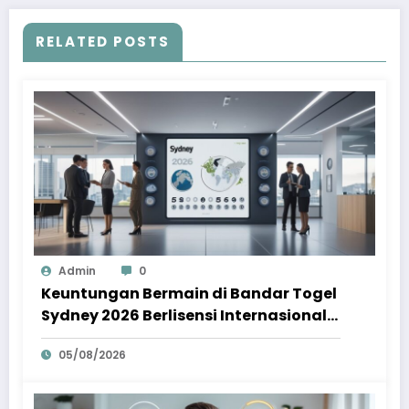
RELATED POSTS
Admin
0
Keuntungan Bermain di Bandar Togel
Sydney 2026 Berlisensi Internasional:
Peluang dan Keamanan yang Dijamin
05/08/2026