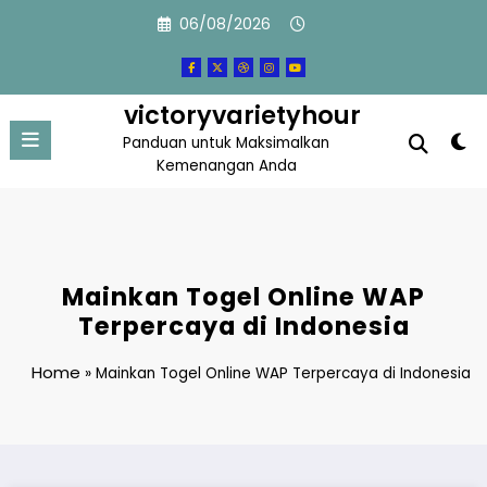
Skip
06/08/2026
to
content
victoryvarietyhour
Panduan untuk Maksimalkan
Kemenangan Anda
Mainkan Togel Online WAP
Terpercaya di Indonesia
Home
»
Mainkan Togel Online WAP Terpercaya di Indonesia