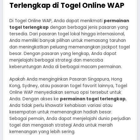
Terlengkap di Togel Online WAP
Di Togel Online WAP, Anda dapat menikmati
permainan
togel terlengkap
dengan berbagai jenis pasaran yang
tersedia. Dari pasaran togel lokal hingga internasional,
Anda memiliki banyak pilihan untuk memasang taruhan
dan meningkatkan peluang memenangkan jackpot togel
besar. Dengan pasaran yang lengkap, Anda dapat
menjelajahi berbagai strategi dan mencoba
keberuntungan Anda di berbagai macam permainan.
Apakah Anda menginginkan Pasaran Singapura, Hong
Kong, Sydney, atau pasaran togel favorit lainnya, Togel
Online WAP menyediakan semua opsi tersebut untuk
Anda. Dengan akses ke
permainan togel terlengkap
,
Anda tidak perlu khawatir kehabisan variasi atau
kesempatan untuk memenangkan hadiah besar.
Sebagai pemain, Anda dapat menjelajahi dunia perjudian
togel dan mengasah strategi Anda untuk meraih
kemenangan yang lebih sering.