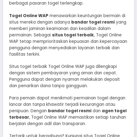
berbagai pasaran togel terlengkap.
Togel Online WAP
menawarkan keuntungan bermain di
situs mereka dengan adanya
bandar togel resmi
yang
memberi jaminan keamanan dan keadilan dalam
permainan. Sebagai
situs togel terbaik
, Togel Online
WAP tetap memprioritaskan kepuasan dan kepercayaan
pengguna dengan menyediakan layanan terbaik dan
fasilitas terkini.
Situs togel terbaik Togel Online WAP juga dilengkapi
dengan sistem pembayaran yang aman dan cepat.
Pengguna dapat dengan nyaman melakukan deposit
dan penarikan dana tanpa gangguan.
Para pemain dapat menikmati permainan togel dengan
lancar dan tanpa khawatir terjadi kecurangan atau
penipuan. Dengan
bandar togel resmi
dan
agen togel
terbesar
, Togel Online WAP memastikan setiap taruhan
berjalan dengan adil dan transparan.
Tertarik untuk bergabung? Kunjungi situs Togel Online