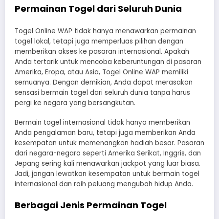
Permainan Togel dari Seluruh Dunia
Togel Online WAP tidak hanya menawarkan permainan
togel lokal, tetapi juga memperluas pilihan dengan
memberikan akses ke pasaran internasional. Apakah
Anda tertarik untuk mencoba keberuntungan di pasaran
Amerika, Eropa, atau Asia, Togel Online WAP memiliki
semuanya. Dengan demikian, Anda dapat merasakan
sensasi bermain togel dari seluruh dunia tanpa harus
pergi ke negara yang bersangkutan.
Bermain togel internasional tidak hanya memberikan
Anda pengalaman baru, tetapi juga memberikan Anda
kesempatan untuk memenangkan hadiah besar. Pasaran
dari negara-negara seperti Amerika Serikat, Inggris, dan
Jepang sering kali menawarkan jackpot yang luar biasa.
Jadi, jangan lewatkan kesempatan untuk bermain togel
internasional dan raih peluang mengubah hidup Anda.
Berbagai Jenis Permainan Togel