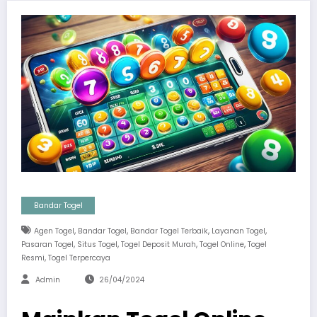
Bandar Togel
,
,
,
,
Agen Togel
Bandar Togel
Bandar Togel Terbaik
Layanan Togel
,
,
,
,
Pasaran Togel
Situs Togel
Togel Deposit Murah
Togel Online
Togel
,
Resmi
Togel Terpercaya
Admin
26/04/2024