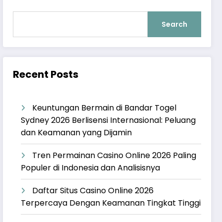
Search
Recent Posts
Keuntungan Bermain di Bandar Togel
Sydney 2026 Berlisensi Internasional: Peluang
dan Keamanan yang Dijamin
Tren Permainan Casino Online 2026 Paling
Populer di Indonesia dan Analisisnya
Daftar Situs Casino Online 2026
Terpercaya Dengan Keamanan Tingkat Tinggi