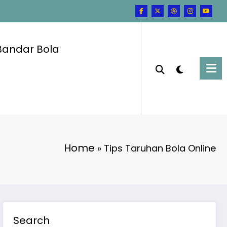
Bandar Bola
Home
»
Tips Taruhan Bola Online
Search