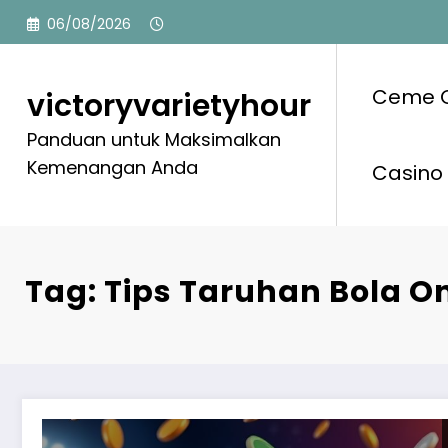
Skip
06/08/2026
to
content
Ceme O
victoryvarietyhour
Panduan untuk Maksimalkan
Kemenangan Anda
Casino 
Tag: Tips Taruhan Bola O
Kiat Memaksimalkan Bonus Taruhan Bola Online