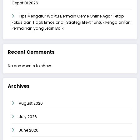
Cepat Di 2026
Tips Mengatur Waktu Bermain Ceme Online Agar Tetap
Fokus dan Tidak Emosional: Strategi Efektif untuk Pengalaman
Permainan yang Lebih Baik
Recent Comments
No comments to show.
Archives
August 2026
July 2026
June 2026