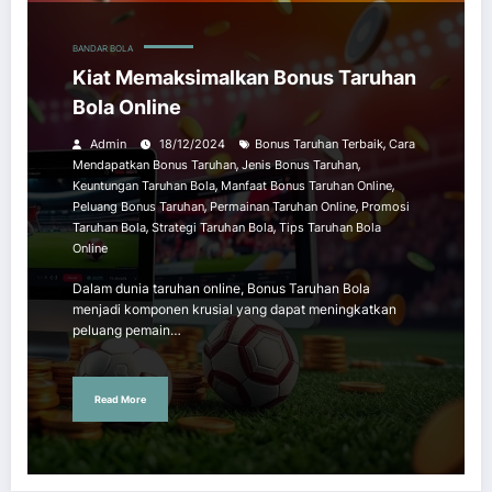
BANDAR BOLA
Kiat Memaksimalkan Bonus Taruhan
Bola Online
,
Admin
18/12/2024
Bonus Taruhan Terbaik
Cara
,
,
Mendapatkan Bonus Taruhan
Jenis Bonus Taruhan
,
,
Keuntungan Taruhan Bola
Manfaat Bonus Taruhan Online
,
,
Peluang Bonus Taruhan
Permainan Taruhan Online
Promosi
,
,
Taruhan Bola
Strategi Taruhan Bola
Tips Taruhan Bola
Online
Dalam dunia taruhan online, Bonus Taruhan Bola
menjadi komponen krusial yang dapat meningkatkan
peluang pemain…
Read More