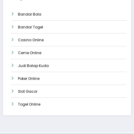
Bandar Bola
Bandar Togel
Casino Online
Ceme Online
Judi Balap Kuda
Poker Online
Slot Gacor
Togel Online