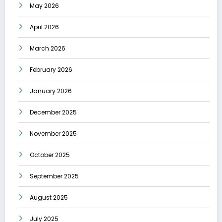
May 2026
April 2026
March 2026
February 2026
January 2026
December 2025
November 2025
October 2025
September 2025
August 2025
July 2025