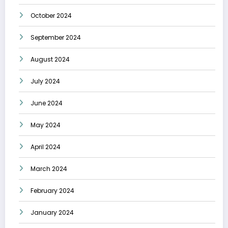
October 2024
September 2024
August 2024
July 2024
June 2024
May 2024
April 2024
March 2024
February 2024
January 2024