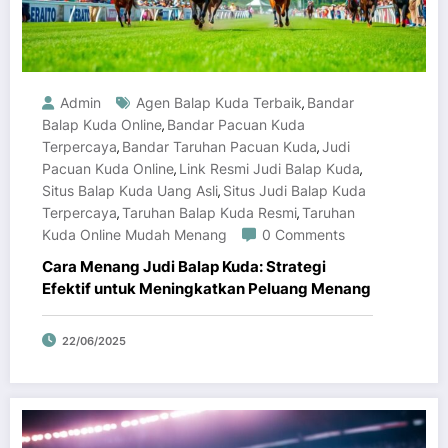
Admin
Agen Balap Kuda Terbaik
Bandar
,
Balap Kuda Online
Bandar Pacuan Kuda
,
Terpercaya
Bandar Taruhan Pacuan Kuda
Judi
,
,
Pacuan Kuda Online
Link Resmi Judi Balap Kuda
,
,
Situs Balap Kuda Uang Asli
Situs Judi Balap Kuda
,
Terpercaya
Taruhan Balap Kuda Resmi
Taruhan
,
,
Kuda Online Mudah Menang
0 Comments
Cara Menang Judi Balap Kuda: Strategi
Efektif untuk Meningkatkan Peluang Menang
22/06/2025