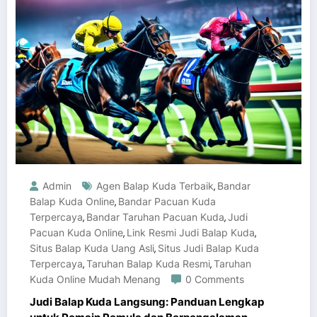
Admin
Agen Balap Kuda Terbaik
Bandar
,
Balap Kuda Online
Bandar Pacuan Kuda
,
Terpercaya
Bandar Taruhan Pacuan Kuda
Judi
,
,
Pacuan Kuda Online
Link Resmi Judi Balap Kuda
,
,
Situs Balap Kuda Uang Asli
Situs Judi Balap Kuda
,
Terpercaya
Taruhan Balap Kuda Resmi
Taruhan
,
,
Kuda Online Mudah Menang
0 Comments
Judi Balap Kuda Langsung: Panduan Lengkap