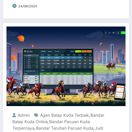
24/06/2025
Admin
Agen Balap Kuda Terbaik
Bandar
,
Balap Kuda Online
Bandar Pacuan Kuda
,
Terpercaya
Bandar Taruhan Pacuan Kuda
Judi
,
,