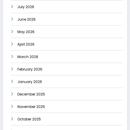
July 2026
June 2026
May 2026
April 2026
March 2026
February 2026
January 2026
December 2025
November 2025
October 2025