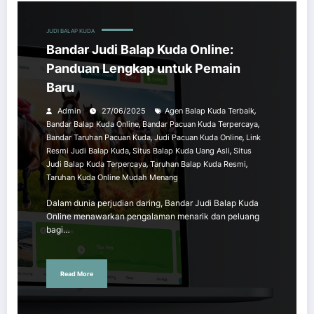
Bandar Judi Balap Kuda Online: Panduan Lengkap untuk Pemain Ba
JUDI BALAP KUDA
Bandar Judi Balap Kuda Online:
Panduan Lengkap untuk Pemain
Baru
,
Admin
27/06/2025
Agen Balap Kuda Terbaik
,
,
Bandar Balap Kuda Online
Bandar Pacuan Kuda Terpercaya
,
,
Bandar Taruhan Pacuan Kuda
Judi Pacuan Kuda Online
Link
,
,
Resmi Judi Balap Kuda
Situs Balap Kuda Uang Asli
Situs
,
,
Judi Balap Kuda Terpercaya
Taruhan Balap Kuda Resmi
Taruhan Kuda Online Mudah Menang
Dalam dunia perjudian daring, Bandar Judi Balap Kuda
Online menawarkan pengalaman menarik dan peluang
bagi…
Read More