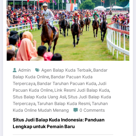
Admin
Agen Balap Kuda Terbaik
Bandar
,
Balap Kuda Online
Bandar Pacuan Kuda
,
Terpercaya
Bandar Taruhan Pacuan Kuda
Judi
,
,
Pacuan Kuda Online
Link Resmi Judi Balap Kuda
,
,
Situs Balap Kuda Uang Asli
Situs Judi Balap Kuda
,
Terpercaya
Taruhan Balap Kuda Resmi
Taruhan
,
,
Kuda Online Mudah Menang
0 Comments
Situs Judi Balap Kuda Indonesia: Panduan
Lengkap untuk Pemain Baru