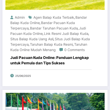
Admin
Agen Balap Kuda Terbaik
Bandar
,
Balap Kuda Online
Bandar Pacuan Kuda
,
Terpercaya
Bandar Taruhan Pacuan Kuda
Judi
,
,
Pacuan Kuda Online
Link Resmi Judi Balap Kuda
,
,
Situs Balap Kuda Uang Asli
Situs Judi Balap Kuda
,
Terpercaya
Taruhan Balap Kuda Resmi
Taruhan
,
,
Kuda Online Mudah Menang
0 Comments
Judi Pacuan Kuda Online: Panduan Lengkap
untuk Pemula dan Tips Sukses
25/06/2025