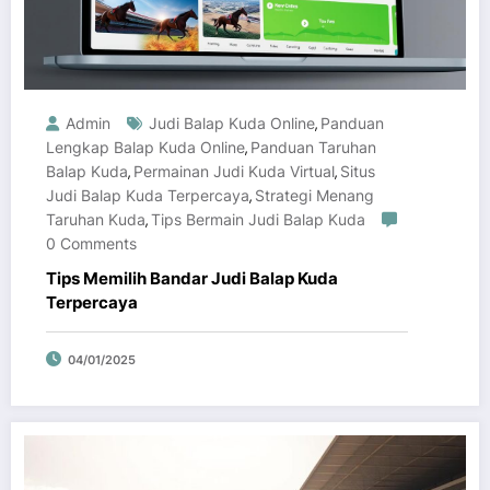
Admin
Judi Balap Kuda Online
Panduan
,
Lengkap Balap Kuda Online
Panduan Taruhan
,
Balap Kuda
Permainan Judi Kuda Virtual
Situs
,
,
Judi Balap Kuda Terpercaya
Strategi Menang
,
Taruhan Kuda
Tips Bermain Judi Balap Kuda
,
0 Comments
Tips Memilih Bandar Judi Balap Kuda
Terpercaya
04/01/2025