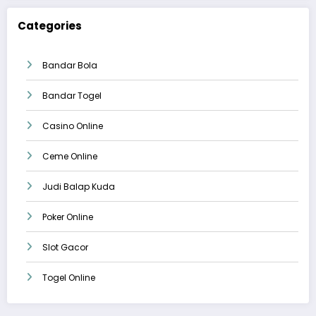
Categories
Bandar Bola
Bandar Togel
Casino Online
Ceme Online
Judi Balap Kuda
Poker Online
Slot Gacor
Togel Online