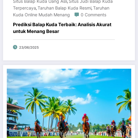
Situs Balap Kuda Uang Asli
Situs Judi Balap Kuda
,
Terpercaya
Taruhan Balap Kuda Resmi
Taruhan
,
,
Kuda Online Mudah Menang
0 Comments
Prediksi Balap Kuda Terbaik: Analisis Akurat
untuk Menang Besar
23/06/2025