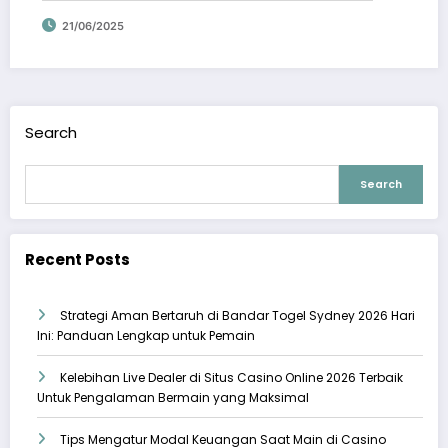
21/06/2025
Search
Search
Recent Posts
Strategi Aman Bertaruh di Bandar Togel Sydney 2026 Hari
Ini: Panduan Lengkap untuk Pemain
Kelebihan Live Dealer di Situs Casino Online 2026 Terbaik
Untuk Pengalaman Bermain yang Maksimal
Tips Mengatur Modal Keuangan Saat Main di Casino