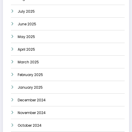
July 2025
June 2025
May 2025
April 2025
March 2025
February 2025
January 2025
December 2024
November 2024
October 2024