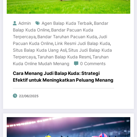
Admin
Agen Balap Kuda Terbaik
Bandar
,
Balap Kuda Online
Bandar Pacuan Kuda
,
Terpercaya
Bandar Taruhan Pacuan Kuda
Judi
,
,
Pacuan Kuda Online
Link Resmi Judi Balap Kuda
,
,
Situs Balap Kuda Uang Asli
Situs Judi Balap Kuda
,
Terpercaya
Taruhan Balap Kuda Resmi
Taruhan
,
,
Kuda Online Mudah Menang
0 Comments
Cara Menang Judi Balap Kuda: Strategi
Efektif untuk Meningkatkan Peluang Menang
22/06/2025