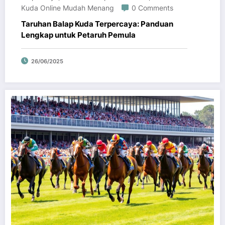
Kuda Online Mudah Menang
0 Comments
Taruhan Balap Kuda Terpercaya: Panduan
Lengkap untuk Petaruh Pemula
26/06/2025