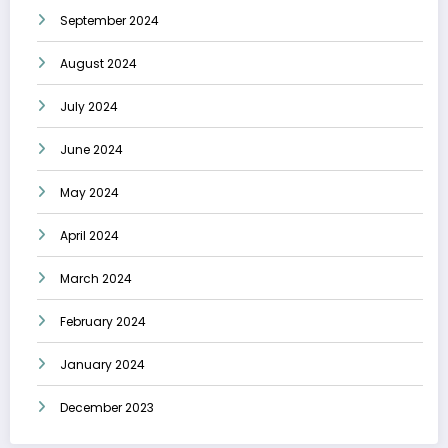
September 2024
August 2024
July 2024
June 2024
May 2024
April 2024
March 2024
February 2024
January 2024
December 2023