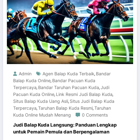
Admin
Agen Balap Kuda Terbaik
Bandar
,
Balap Kuda Online
Bandar Pacuan Kuda
,
Terpercaya
Bandar Taruhan Pacuan Kuda
Judi
,
,
Pacuan Kuda Online
Link Resmi Judi Balap Kuda
,
,
Situs Balap Kuda Uang Asli
Situs Judi Balap Kuda
,
Terpercaya
Taruhan Balap Kuda Resmi
Taruhan
,
,
Kuda Online Mudah Menang
0 Comments
Judi Balap Kuda Langsung: Panduan Lengkap
untuk Pemain Pemula dan Berpengalaman