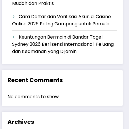
Mudah dan Praktis
Cara Daftar dan Verifikasi Akun di Casino
Online 2026 Paling Gampang untuk Pemula
Keuntungan Bermain di Bandar Togel
Sydney 2026 Berlisensi Internasional: Peluang
dan Keamanan yang Dijamin
Recent Comments
No comments to show.
Archives