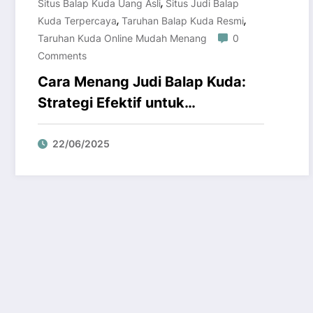
,
Situs Balap Kuda Uang Asli
Situs Judi Balap
,
,
Kuda Terpercaya
Taruhan Balap Kuda Resmi
Taruhan Kuda Online Mudah Menang
0
Comments
Cara Menang Judi Balap Kuda:
Strategi Efektif untuk
Meningkatkan Peluang Menang
22/06/2025