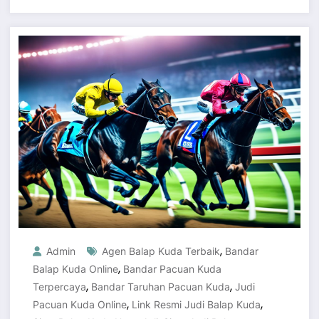
,
Admin
Agen Balap Kuda Terbaik
Bandar
,
Balap Kuda Online
Bandar Pacuan Kuda
,
,
Terpercaya
Bandar Taruhan Pacuan Kuda
Judi
,
,
Pacuan Kuda Online
Link Resmi Judi Balap Kuda