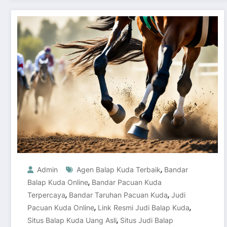
,
Admin
Agen Balap Kuda Terbaik
Bandar
,
Balap Kuda Online
Bandar Pacuan Kuda
,
,
Terpercaya
Bandar Taruhan Pacuan Kuda
Judi
,
,
Pacuan Kuda Online
Link Resmi Judi Balap Kuda
,
Situs Balap Kuda Uang Asli
Situs Judi Balap