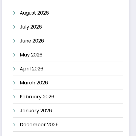
August 2026
July 2026
June 2026
May 2026
April 2026
March 2026
February 2026
January 2026
December 2025