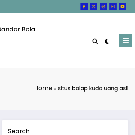
Bandar Bola
Home
»
situs balap kuda uang asli
Search