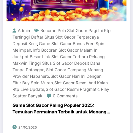
Admin
Bocoran Pola Slot Gacor Pagi Ini Rtp
Tertinggi
Daftar Situs Slot Gacor Terpercaya
,
Deposit Kecil
Game Slot Gacor Bonus Free Spin
,
Melimpah
Info Bocoran Slot Gacor Malam Ini
,
Jackpot Besar
Link Slot Gacor Terbaru Peluang
,
Maxwin Tinggi
Situs Slot Gacor Deposit Dana
,
Tanpa Potongan
Slot Gacor Gampang Menang
,
Provider Habanero
Slot Gacor Hari Ini Dengan
,
Fitur Buy Spin Murah
Slot Gacor Resmi Anti Kalah
,
Rtp Live Update
Slot Gacor Resmi Pragmatic Play
,
Scatter Banyak
0 Comments
Game Slot Gacor Paling Populer 2025:
Temukan Permainan Terbaik untuk Menang
Besar
24/10/2025