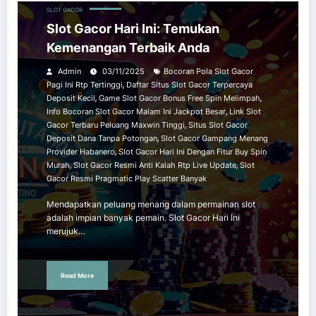
Slot Gacor Hari Ini: Temukan Kemenangan Terbaik Anda
SLOT GACOR
Slot Gacor Hari Ini: Temukan
Kemenangan Terbaik Anda
Admin
03/11/2025
Bocoran Pola Slot Gacor
,
Pagi Ini Rtp Tertinggi
Daftar Situs Slot Gacor Terpercaya
,
,
Deposit Kecil
Game Slot Gacor Bonus Free Spin Melimpah
,
Info Bocoran Slot Gacor Malam Ini Jackpot Besar
Link Slot
,
Gacor Terbaru Peluang Maxwin Tinggi
Situs Slot Gacor
,
Deposit Dana Tanpa Potongan
Slot Gacor Gampang Menang
,
Provider Habanero
Slot Gacor Hari Ini Dengan Fitur Buy Spin
,
,
Murah
Slot Gacor Resmi Anti Kalah Rtp Live Update
Slot
Gacor Resmi Pragmatic Play Scatter Banyak
Mendapatkan peluang menang dalam permainan slot
adalah impian banyak pemain. Slot Gacor Hari Ini
merujuk…
Read More