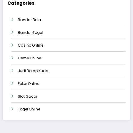
Categories
Bandar Bola
Bandar Togel
Casino Online
Ceme Online
Judi Balap Kuda
Poker Online
Slot Gacor
Togel Online