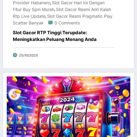
Provider Habanero
Slot Gacor Hari Ini Dengan
,
Fitur Buy Spin Murah
Slot Gacor Resmi Anti Kalah
,
Rtp Live Update
Slot Gacor Resmi Pragmatic Play
,
Scatter Banyak
0 Comments
Slot Gacor RTP Tinggi Terupdate:
Meningkatkan Peluang Menang Anda
25/10/2025