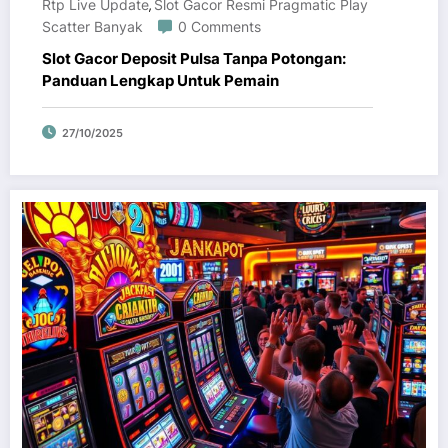
Rtp Live Update
Slot Gacor Resmi Pragmatic Play
,
Scatter Banyak
0 Comments
Slot Gacor Deposit Pulsa Tanpa Potongan:
Panduan Lengkap Untuk Pemain
27/10/2025