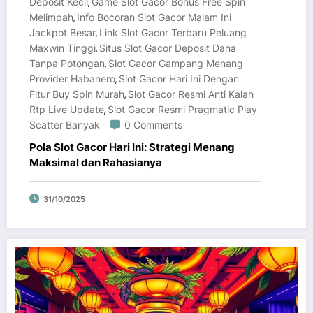
Deposit Kecil
Game Slot Gacor Bonus Free Spin
,
Melimpah
Info Bocoran Slot Gacor Malam Ini
,
Jackpot Besar
Link Slot Gacor Terbaru Peluang
,
Maxwin Tinggi
Situs Slot Gacor Deposit Dana
,
Tanpa Potongan
Slot Gacor Gampang Menang
,
Provider Habanero
Slot Gacor Hari Ini Dengan
,
Fitur Buy Spin Murah
Slot Gacor Resmi Anti Kalah
,
Rtp Live Update
Slot Gacor Resmi Pragmatic Play
,
Scatter Banyak
0 Comments
Pola Slot Gacor Hari Ini: Strategi Menang
Maksimal dan Rahasianya
31/10/2025