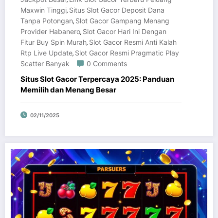
Maxwin Tinggi
Situs Slot Gacor Deposit Dana
,
Tanpa Potongan
Slot Gacor Gampang Menang
,
Provider Habanero
Slot Gacor Hari Ini Dengan
,
Fitur Buy Spin Murah
Slot Gacor Resmi Anti Kalah
,
Rtp Live Update
Slot Gacor Resmi Pragmatic Play
,
Scatter Banyak
0 Comments
Situs Slot Gacor Terpercaya 2025: Panduan
Memilih dan Menang Besar
02/11/2025