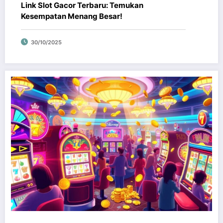
Link Slot Gacor Terbaru: Temukan
Kesempatan Menang Besar!
30/10/2025