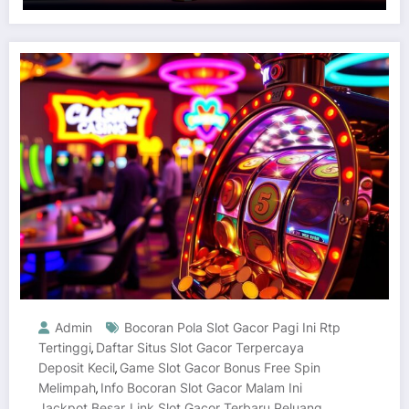
Admin
Bocoran Pola Slot Gacor Pagi Ini Rtp
Tertinggi
Daftar Situs Slot Gacor Terpercaya
,
Deposit Kecil
Game Slot Gacor Bonus Free Spin
,
Melimpah
Info Bocoran Slot Gacor Malam Ini
,
Jackpot Besar
Link Slot Gacor Terbaru Peluang
,