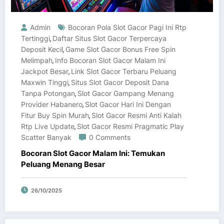
Admin
Bocoran Pola Slot Gacor Pagi Ini Rtp
Tertinggi
Daftar Situs Slot Gacor Terpercaya
,
Deposit Kecil
Game Slot Gacor Bonus Free Spin
,
Melimpah
Info Bocoran Slot Gacor Malam Ini
,
Jackpot Besar
Link Slot Gacor Terbaru Peluang
,
Maxwin Tinggi
Situs Slot Gacor Deposit Dana
,
Tanpa Potongan
Slot Gacor Gampang Menang
,
Provider Habanero
Slot Gacor Hari Ini Dengan
,
Fitur Buy Spin Murah
Slot Gacor Resmi Anti Kalah
,
Rtp Live Update
Slot Gacor Resmi Pragmatic Play
,
Scatter Banyak
0 Comments
Bocoran Slot Gacor Malam Ini: Temukan
Peluang Menang Besar
26/10/2025