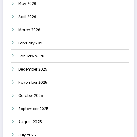
May 2026
April 2026
March 2026
February 2026
January 2026
December 2025
November 2025
October 2025
September 2025
August 2025
July 2025