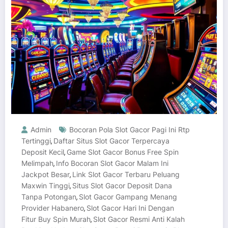
Admin
Bocoran Pola Slot Gacor Pagi Ini Rtp
Tertinggi
Daftar Situs Slot Gacor Terpercaya
,
Deposit Kecil
Game Slot Gacor Bonus Free Spin
,
Melimpah
Info Bocoran Slot Gacor Malam Ini
,
Jackpot Besar
Link Slot Gacor Terbaru Peluang
,
Maxwin Tinggi
Situs Slot Gacor Deposit Dana
,
Tanpa Potongan
Slot Gacor Gampang Menang
,
Provider Habanero
Slot Gacor Hari Ini Dengan
,
Fitur Buy Spin Murah
Slot Gacor Resmi Anti Kalah
,