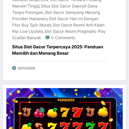
Maxwin Tinggi
Situs Slot Gacor Deposit Dana
,
Tanpa Potongan
Slot Gacor Gampang Menang
,
Provider Habanero
Slot Gacor Hari Ini Dengan
,
Fitur Buy Spin Murah
Slot Gacor Resmi Anti Kalah
,
Rtp Live Update
Slot Gacor Resmi Pragmatic Play
,
Scatter Banyak
0 Comments
Situs Slot Gacor Terpercaya 2025: Panduan
Memilih dan Menang Besar
02/11/2025