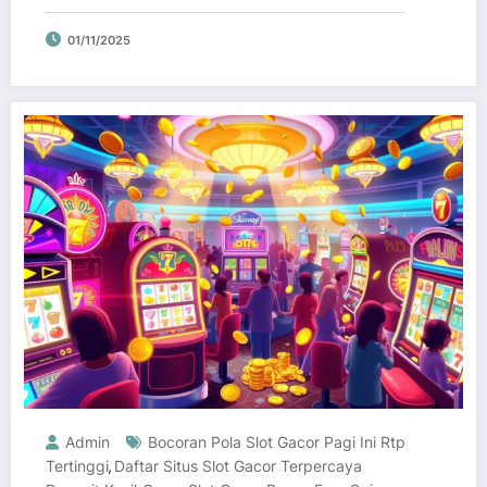
01/11/2025
Admin
Bocoran Pola Slot Gacor Pagi Ini Rtp
Tertinggi
Daftar Situs Slot Gacor Terpercaya
,