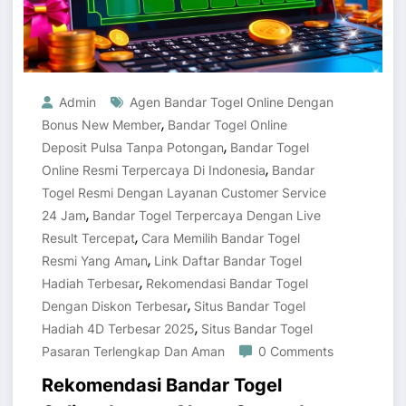
Admin
Agen Bandar Togel Online Dengan
,
Bonus New Member
Bandar Togel Online
,
Deposit Pulsa Tanpa Potongan
Bandar Togel
,
Online Resmi Terpercaya Di Indonesia
Bandar
Togel Resmi Dengan Layanan Customer Service
,
24 Jam
Bandar Togel Terpercaya Dengan Live
,
Result Tercepat
Cara Memilih Bandar Togel
,
Resmi Yang Aman
Link Daftar Bandar Togel
,
Hadiah Terbesar
Rekomendasi Bandar Togel
,
Dengan Diskon Terbesar
Situs Bandar Togel
,
Hadiah 4D Terbesar 2025
Situs Bandar Togel
Pasaran Terlengkap Dan Aman
0 Comments
Rekomendasi Bandar Togel