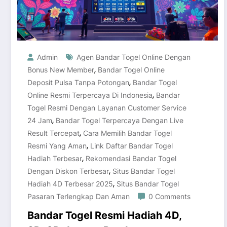
Admin
Agen Bandar Togel Online Dengan
,
Bonus New Member
Bandar Togel Online
,
Deposit Pulsa Tanpa Potongan
Bandar Togel
,
Online Resmi Terpercaya Di Indonesia
Bandar
Togel Resmi Dengan Layanan Customer Service
,
24 Jam
Bandar Togel Terpercaya Dengan Live
,
Result Tercepat
Cara Memilih Bandar Togel
,
Resmi Yang Aman
Link Daftar Bandar Togel
,
Hadiah Terbesar
Rekomendasi Bandar Togel
,
Dengan Diskon Terbesar
Situs Bandar Togel
,
Hadiah 4D Terbesar 2025
Situs Bandar Togel
Pasaran Terlengkap Dan Aman
0 Comments
Bandar Togel Resmi Hadiah 4D,