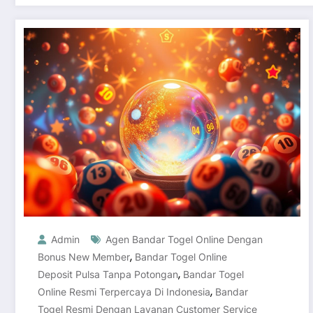
Admin
Agen Bandar Togel Online Dengan
,
Bonus New Member
Bandar Togel Online
,
Deposit Pulsa Tanpa Potongan
Bandar Togel
,
Online Resmi Terpercaya Di Indonesia
Bandar
Togel Resmi Dengan Layanan Customer Service