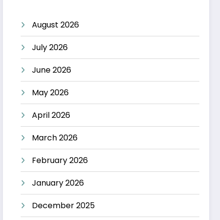
August 2026
July 2026
June 2026
May 2026
April 2026
March 2026
February 2026
January 2026
December 2025