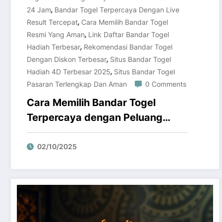
,
24 Jam
Bandar Togel Terpercaya Dengan Live
,
Result Tercepat
Cara Memilih Bandar Togel
,
Resmi Yang Aman
Link Daftar Bandar Togel
,
Hadiah Terbesar
Rekomendasi Bandar Togel
,
Dengan Diskon Terbesar
Situs Bandar Togel
,
Hadiah 4D Terbesar 2025
Situs Bandar Togel
Pasaran Terlengkap Dan Aman
0 Comments
Cara Memilih Bandar Togel
Terpercaya dengan Peluang
Menang Tinggi untuk Sukses
Bermain
02/10/2025