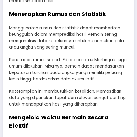
memaksimalkan hasil.
Menerapkan Rumus dan Statistik
Menggunakan rumus dan statistik dapat memberikan
keunggulan dalam memprediksi hasil. Pemain sering
menganalisis data sebelumnya untuk menemukan pola
atau angka yang sering muncul.
Penerapan rumus seperti Fibonacci atau Martingale juga
umum dilakukan. Misalnya, pemain dapat mendasarkan
keputusan taruhan pada angka yang memiliki peluang
lebih tinggi berdasarkan data akumulatif.
Keterampilan ini membutuhkan ketelitian. Memastikan
data yang digunakan tepat dan relevan sangat penting
untuk mendapatkan hasil yang diharapkan.
Mengelola Waktu Bermain Secara
Efektif