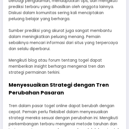
berbagi pengalaman, mendapatkan tips, dan mengikuti
prediksi terbaru yang dihasilkan oleh anggota lainnya.
Diskusi dalam komunitas sering kali menciptakan
peluang belajar yang berharga.
Sumber prediksi yang akurat juga sangat membantu
dalam meningkatkan peluang menang. Pemain
sebaiknya mencari informasi dari situs yang terpercaya
dan selalu diperbarui.
Mengikuti blog atau forum tentang togel dapat
memberikan insight berharga mengenai tren dan
strategi permainan terkini.
Menyesuaikan Strategi dengan Tren
Perubahan Pasaran
Tren dalam pasar togel online dapat berubah dengan
cepat. Pemain perlu fleksibel dalam menyesuaikan
strategi mereka sesuai dengan perubahan ini. Mengikuti
perkembangan terbaru mengenai metode taruhan dan