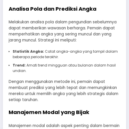
Analisa Pola dan Prediksi Angka
Melakukan analisa pola dalam pengundian sebelumnya
dapat memberikan wawasan berharga. Pemain dapat
memperhatikan angka yang sering muncul dan yang
jarang muncul. Strategi ini meliputi:
Statistik Angka:
Catat angka-angka yang tampil dalam
beberapa periode terakhir.
Trend:
Amati trend mingguan atau bulanan dalam hasil
undian.
Dengan menggunakan metode ini, pemain dapat
membuat prediksi yang lebih tepat dan memungkinkan
mereka untuk memilih angka yang lebih strategis dalam
setiap taruhan.
Manajemen Modal yang Bijak
Manajemen modal adalah aspek penting dalam bermain