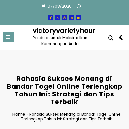
Skip
07/08/2026
to
content
victoryvarietyhour
Panduan untuk Maksimalkan
Kemenangan Anda
Rahasia Sukses Menang di
Bandar Togel Online Terlengkap
Tahun Ini: Strategi dan Tips
Terbaik
Home
»
Rahasia Sukses Menang di Bandar Togel Online
Terlengkap Tahun Ini: Strategi dan Tips Terbaik