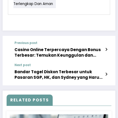
Terlengkap Dan Aman
Previous post
Casino Online Terpercaya Dengan Bonus
Terbesar: Temukan Keunggulan dan
Manfaatnya
Next post
Bandar Togel Diskon Terbesar untuk
Pasaran SGP, HK, dan Sydney yang Harus
Anda Ketahui
RELATED POSTS