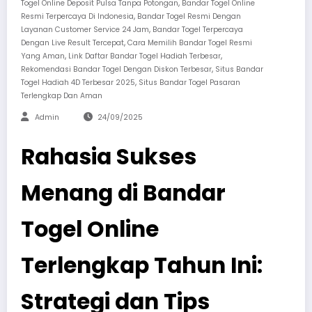
,
Togel Online Deposit Pulsa Tanpa Potongan
Bandar Togel Online
,
Resmi Terpercaya Di Indonesia
Bandar Togel Resmi Dengan
,
Layanan Customer Service 24 Jam
Bandar Togel Terpercaya
,
Dengan Live Result Tercepat
Cara Memilih Bandar Togel Resmi
,
,
Yang Aman
Link Daftar Bandar Togel Hadiah Terbesar
,
Rekomendasi Bandar Togel Dengan Diskon Terbesar
Situs Bandar
,
Togel Hadiah 4D Terbesar 2025
Situs Bandar Togel Pasaran
Terlengkap Dan Aman
Admin
24/09/2025
Rahasia Sukses
Menang di Bandar
Togel Online
Terlengkap Tahun Ini:
Strategi dan Tips