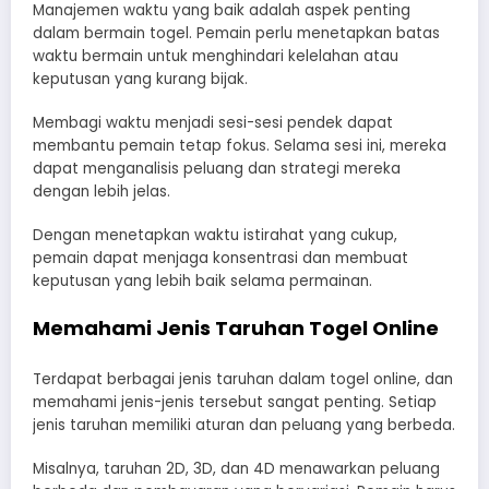
Manajemen waktu yang baik adalah aspek penting
dalam bermain togel. Pemain perlu menetapkan batas
waktu bermain untuk menghindari kelelahan atau
keputusan yang kurang bijak.
Membagi waktu menjadi sesi-sesi pendek dapat
membantu pemain tetap fokus. Selama sesi ini, mereka
dapat menganalisis peluang dan strategi mereka
dengan lebih jelas.
Dengan menetapkan waktu istirahat yang cukup,
pemain dapat menjaga konsentrasi dan membuat
keputusan yang lebih baik selama permainan.
Memahami Jenis Taruhan Togel Online
Terdapat berbagai jenis taruhan dalam togel online, dan
memahami jenis-jenis tersebut sangat penting. Setiap
jenis taruhan memiliki aturan dan peluang yang berbeda.
Misalnya, taruhan 2D, 3D, dan 4D menawarkan peluang