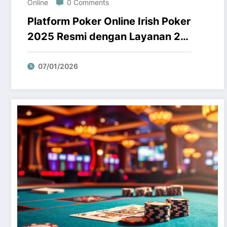
Online
0 Comments
Platform Poker Online Irish Poker
2025 Resmi dengan Layanan 24
Jam Nonstop
07/01/2026