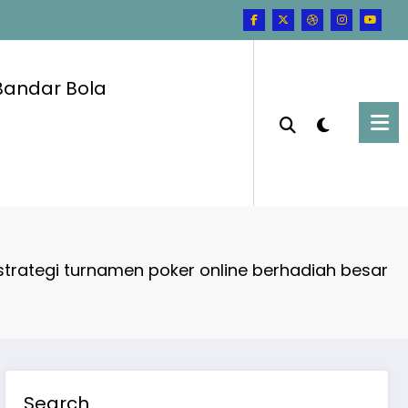
Bandar Bola
strategi turnamen poker online berhadiah besar
Search