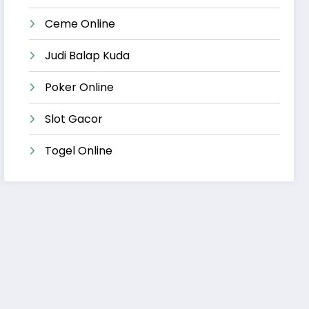
Ceme Online
Judi Balap Kuda
Poker Online
Slot Gacor
Togel Online