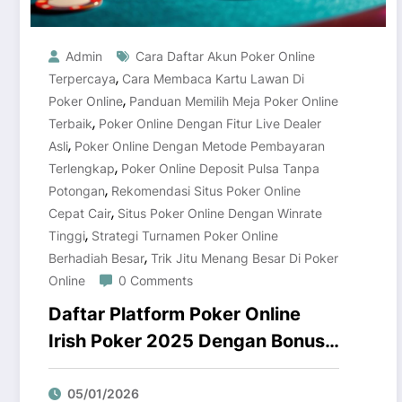
Admin
Cara Daftar Akun Poker Online
,
Terpercaya
Cara Membaca Kartu Lawan Di
,
Poker Online
Panduan Memilih Meja Poker Online
,
Terbaik
Poker Online Dengan Fitur Live Dealer
,
Asli
Poker Online Dengan Metode Pembayaran
,
Terlengkap
Poker Online Deposit Pulsa Tanpa
,
Potongan
Rekomendasi Situs Poker Online
,
Cepat Cair
Situs Poker Online Dengan Winrate
,
Tinggi
Strategi Turnamen Poker Online
,
Berhadiah Besar
Trik Jitu Menang Besar Di Poker
Online
0 Comments
Daftar Platform Poker Online
Irish Poker 2025 Dengan Bonus
Terbesar Tahun Ini
05/01/2026