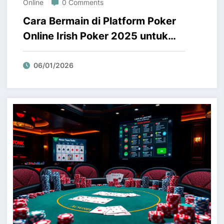
Online
0 Comments
Cara Bermain di Platform Poker
Online Irish Poker 2025 untuk
Pemula Secara Efektif
06/01/2026