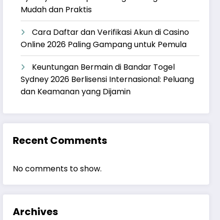
Mudah dan Praktis
Cara Daftar dan Verifikasi Akun di Casino
Online 2026 Paling Gampang untuk Pemula
Keuntungan Bermain di Bandar Togel
Sydney 2026 Berlisensi Internasional: Peluang
dan Keamanan yang Dijamin
Recent Comments
No comments to show.
Archives