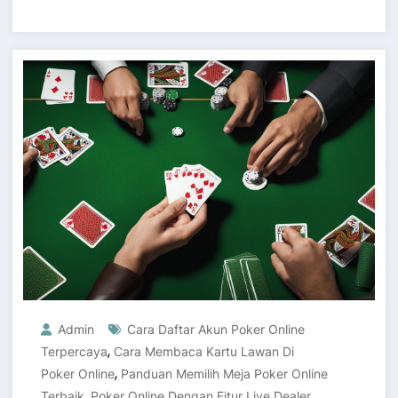
Admin
Cara Daftar Akun Poker Online
,
Terpercaya
Cara Membaca Kartu Lawan Di
,
Poker Online
Panduan Memilih Meja Poker Online
,
Terbaik
Poker Online Dengan Fitur Live Dealer