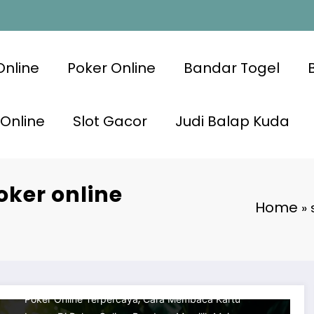
nline
Poker Online
Bandar Togel
Online
Slot Gacor
Judi Balap Kuda
POKER ONLINE
oker online
Platform Poker Online Irish
Home
»
Poker 2025 Terpercaya
Dengan Sistem Keamanan
Terkini
Admin
10/01/2026
Cara Daftar Akun
,
Poker Online Terpercaya
Cara Membaca Kartu
a Dengan Sistem Keamanan Terkini