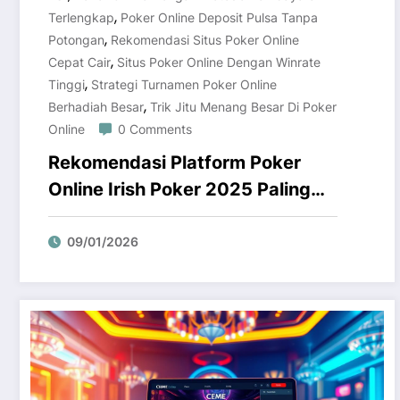
,
Terlengkap
Poker Online Deposit Pulsa Tanpa
,
Potongan
Rekomendasi Situs Poker Online
,
Cepat Cair
Situs Poker Online Dengan Winrate
,
Tinggi
Strategi Turnamen Poker Online
,
Berhadiah Besar
Trik Jitu Menang Besar Di Poker
Online
0 Comments
Rekomendasi Platform Poker
Online Irish Poker 2025 Paling
Populer dan Terpercaya
09/01/2026