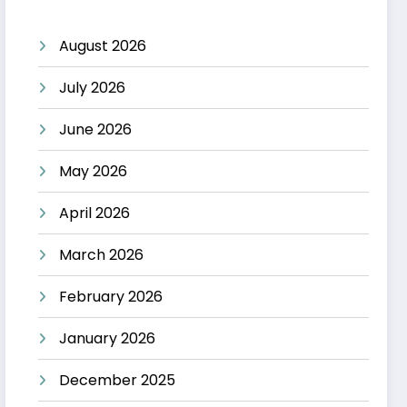
August 2026
July 2026
June 2026
May 2026
April 2026
March 2026
February 2026
January 2026
December 2025