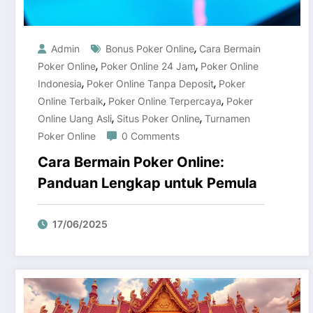
,
Admin
Bonus Poker Online
Cara Bermain
,
,
Poker Online
Poker Online 24 Jam
Poker Online
,
,
Indonesia
Poker Online Tanpa Deposit
Poker
,
,
Online Terbaik
Poker Online Terpercaya
Poker
,
,
Online Uang Asli
Situs Poker Online
Turnamen
Poker Online
0 Comments
Cara Bermain Poker Online:
Panduan Lengkap untuk Pemula
17/06/2025