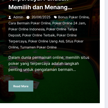
Memilih dan Menang
Bermain
,
Admin
20/06/2025
Bonus Poker Online
,
,
Cara Bermain Poker Online
Poker Online 24 Jam
,
Poker Online Indonesia
Poker Online Tanpa
,
,
Deposit
Poker Online Terbaik
Poker Online
,
,
Terpercaya
Poker Online Uang Asli
Situs Poker
,
Online
Turnamen Poker Online
Dalam dunia permainan online, memilih situs
poker yang terpercaya adalah langkah
penting untuk pengalaman bermain…
Read More