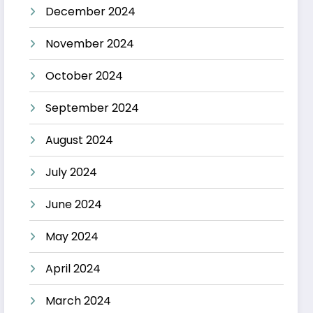
December 2024
November 2024
October 2024
September 2024
August 2024
July 2024
June 2024
May 2024
April 2024
March 2024