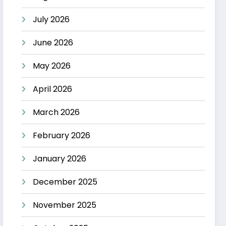
July 2026
June 2026
May 2026
April 2026
March 2026
February 2026
January 2026
December 2025
November 2025