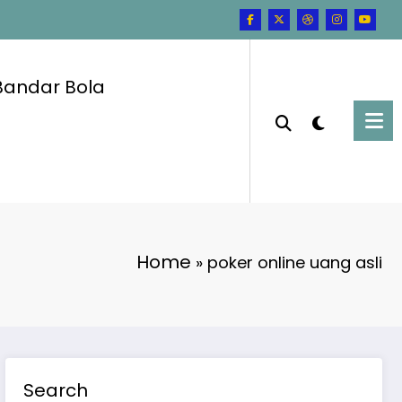
Bandar Bola
Home
»
poker online uang asli
Search