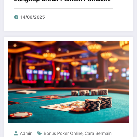
dan Berpengalaman
14/06/2025
,
Admin
Bonus Poker Online
Cara Bermain