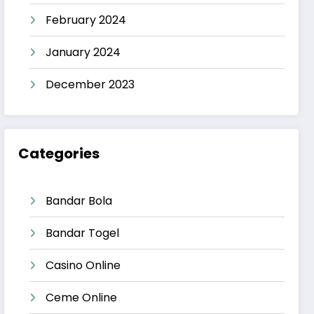
February 2024
January 2024
December 2023
Categories
Bandar Bola
Bandar Togel
Casino Online
Ceme Online