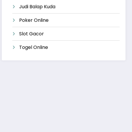
Judi Balap Kuda
Poker Online
Slot Gacor
Togel Online