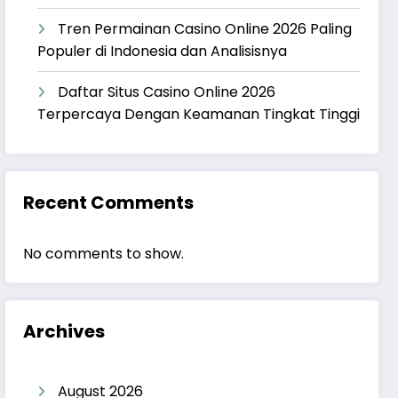
Tren Permainan Casino Online 2026 Paling
Populer di Indonesia dan Analisisnya
Daftar Situs Casino Online 2026
Terpercaya Dengan Keamanan Tingkat Tinggi
Recent Comments
No comments to show.
Archives
August 2026