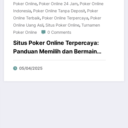
,
,
Poker Online
Poker Online 24 Jam
Poker Online
,
,
Indonesia
Poker Online Tanpa Deposit
Poker
,
,
Online Terbaik
Poker Online Terpercaya
Poker
,
,
Online Uang Asli
Situs Poker Online
Turnamen
Poker Online
0 Comments
Situs Poker Online Terpercaya:
Panduan Memilih dan Bermain
dengan Aman
05/04/2025