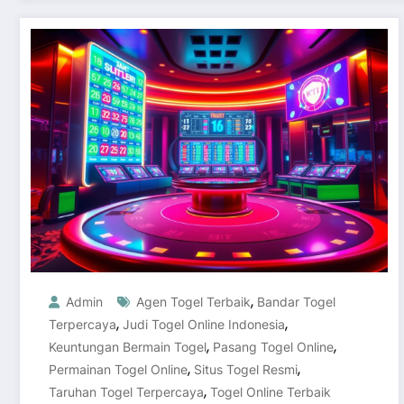
,
Admin
Agen Togel Terbaik
Bandar Togel
,
,
Terpercaya
Judi Togel Online Indonesia
,
,
Keuntungan Bermain Togel
Pasang Togel Online
,
,
Permainan Togel Online
Situs Togel Resmi
,
Taruhan Togel Terpercaya
Togel Online Terbaik