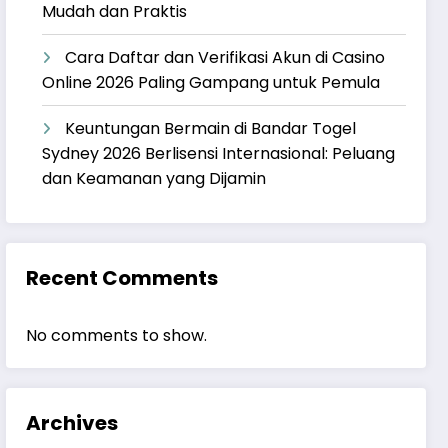
Mudah dan Praktis
Cara Daftar dan Verifikasi Akun di Casino
Online 2026 Paling Gampang untuk Pemula
Keuntungan Bermain di Bandar Togel
Sydney 2026 Berlisensi Internasional: Peluang
dan Keamanan yang Dijamin
Recent Comments
No comments to show.
Archives