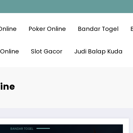
nline
Poker Online
Bandar Togel
Online
Slot Gacor
Judi Balap Kuda
ine
BANDAR TOGEL