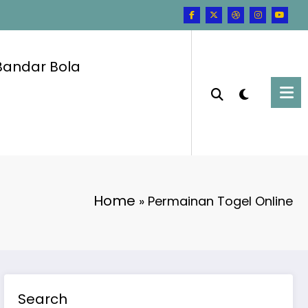
Bandar Bola
Home
»
Permainan Togel Online
Search