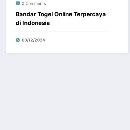
0 Comments
Bandar Togel Online Terpercaya
di Indonesia
08/12/2024