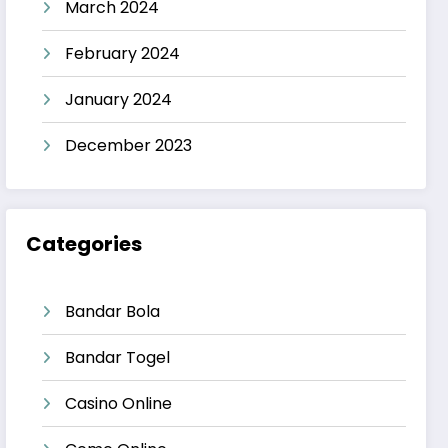
March 2024
February 2024
January 2024
December 2023
Categories
Bandar Bola
Bandar Togel
Casino Online