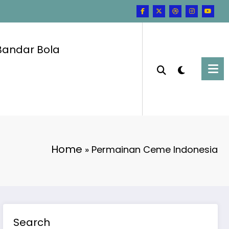
Bandar Bola
Home
»
Permainan Ceme Indonesia
Search