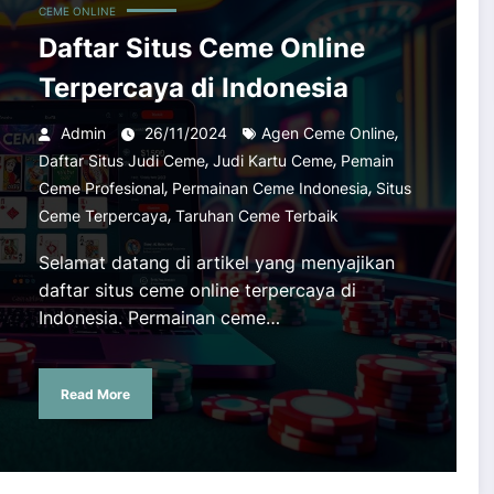
CEME ONLINE
Daftar Situs Ceme Online
Terpercaya di Indonesia
,
Admin
26/11/2024
Agen Ceme Online
,
,
Daftar Situs Judi Ceme
Judi Kartu Ceme
Pemain
,
,
Ceme Profesional
Permainan Ceme Indonesia
Situs
,
Ceme Terpercaya
Taruhan Ceme Terbaik
Selamat datang di artikel yang menyajikan
daftar situs ceme online terpercaya di
Indonesia. Permainan ceme…
Read More