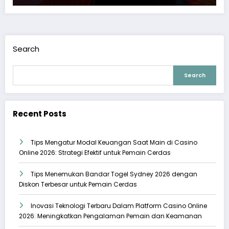
Search
Search
Recent Posts
Tips Mengatur Modal Keuangan Saat Main di Casino
Online 2026: Strategi Efektif untuk Pemain Cerdas
Tips Menemukan Bandar Togel Sydney 2026 dengan
Diskon Terbesar untuk Pemain Cerdas
Inovasi Teknologi Terbaru Dalam Platform Casino Online
2026: Meningkatkan Pengalaman Pemain dan Keamanan