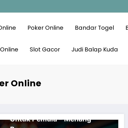
nline
Poker Online
Bandar Togel
Online
Slot Gacor
Judi Balap Kuda
er Online
POKER ONLINE
Tips Main Poker Online
Untuk Pemula – Menang
ar