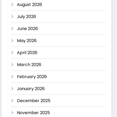
August 2026
July 2026
June 2026
May 2026
April 2026
March 2026
February 2026
January 2026
December 2025
November 2025