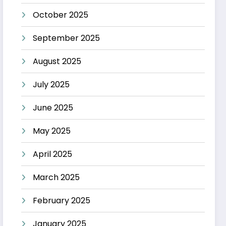
October 2025
September 2025
August 2025
July 2025
June 2025
May 2025
April 2025
March 2025
February 2025
January 2025