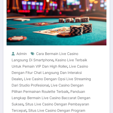
Admin
Cara Bermain Live Casino
,
Langsung Di Smartphone
Kasino Live Terbaik
,
Untuk Pemain VIP Dan High Roller
Live Casino
Dengan Fitur Chat Langsung Dan Interaksi
,
Dealer
Live Casino Dengan Opsi Live Streaming
,
Dari Studio Profesional
Live Casino Dengan
,
Pilihan Permainan Roulette Terbaik
Panduan
Lengkap Bermain Live Casino Baccarat Dengan
,
Sukses
Situs Live Casino Dengan Pembayaran
,
Tercepat
Situs Live Casino Dengan Program