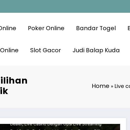
nline
Poker Online
Bandar Togel
Online
Slot Gacor
Judi Balap Kuda
CASINO ONLINE
Bandar Casino Online
Casino Hold’em 2026
ilihan
Terpercaya dengan Layanan
Home
»
Live 
ik
24 Jam yang Unggul
Admin
10/02/2026
Cara Bermain Live
,
Casino Langsung Di Smartphone
Kasino Live
,
Terbaik Untuk Pemain VIP Dan High Roller
Live
Casino Dengan Fitur Chat Langsung Dan Interaksi
,
Dealer
Live Casino Dengan Opsi Live Streaming
caya dengan Layanan 24 Jam yang Unggul