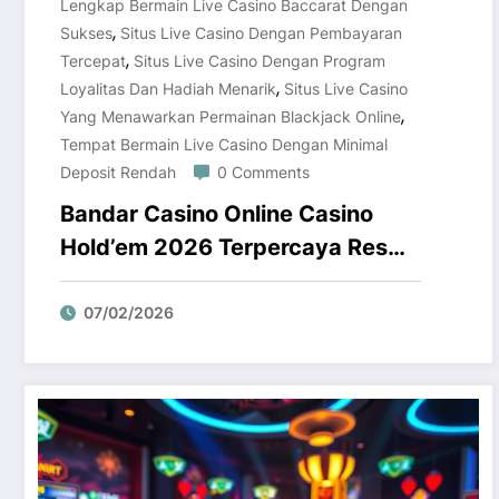
Lengkap Bermain Live Casino Baccarat Dengan
,
Sukses
Situs Live Casino Dengan Pembayaran
,
Tercepat
Situs Live Casino Dengan Program
,
Loyalitas Dan Hadiah Menarik
Situs Live Casino
,
Yang Menawarkan Permainan Blackjack Online
Tempat Bermain Live Casino Dengan Minimal
Deposit Rendah
0 Comments
Bandar Casino Online Casino
Hold’em 2026 Terpercaya Resmi
dan Berlisensi: Panduan Lengkap
dan Strategi Bermain
07/02/2026