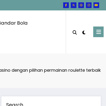
Bandar Bola
casino dengan pilihan permainan roulette terbaik
Search