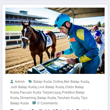
Admin
Balap Kuda Online
Bet Balap Kuda
,
,
Judi Balap Kuda
Live Balap Kuda
Odds Balap
,
,
Kuda
Pacuan Kuda Terpercaya
Prediksi Balap
,
,
Kuda
Streaming Balap Kuda
Taruhan Kuda
Tips
,
,
,
Balap Kuda
0 Comments