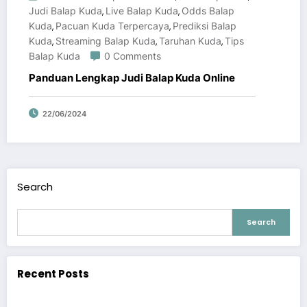
Judi Balap Kuda
Live Balap Kuda
Odds Balap
,
,
Kuda
Pacuan Kuda Terpercaya
Prediksi Balap
,
,
Kuda
Streaming Balap Kuda
Taruhan Kuda
Tips
,
,
,
Balap Kuda
0 Comments
Panduan Lengkap Judi Balap Kuda Online
22/06/2024
Search
Search
Recent Posts