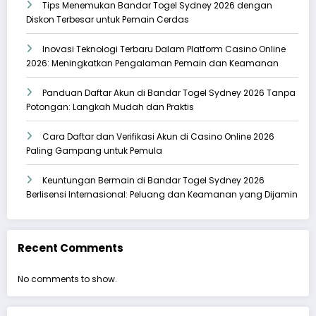
Tips Menemukan Bandar Togel Sydney 2026 dengan
Diskon Terbesar untuk Pemain Cerdas
Inovasi Teknologi Terbaru Dalam Platform Casino Online
2026: Meningkatkan Pengalaman Pemain dan Keamanan
Panduan Daftar Akun di Bandar Togel Sydney 2026 Tanpa
Potongan: Langkah Mudah dan Praktis
Cara Daftar dan Verifikasi Akun di Casino Online 2026
Paling Gampang untuk Pemula
Keuntungan Bermain di Bandar Togel Sydney 2026
Berlisensi Internasional: Peluang dan Keamanan yang Dijamin
Recent Comments
No comments to show.