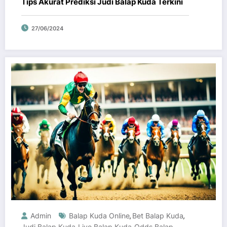
Tips Akurat Prediksi Judi Balap Kuda Terkini
27/06/2024
Admin
Balap Kuda Online
Bet Balap Kuda
,
,
Judi Balap Kuda
Live Balap Kuda
Odds Balap