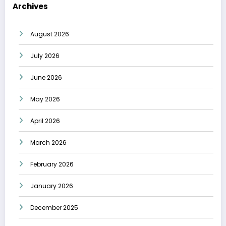
Archives
August 2026
July 2026
June 2026
May 2026
April 2026
March 2026
February 2026
January 2026
December 2025