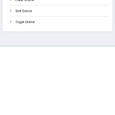
Slot Gacor
Togel Online