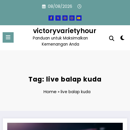
Skip
08/08/2026
to
content
victoryvarietyhour
Panduan untuk Maksimalkan
Kemenangan Anda
Tag: live balap kuda
Home
»
live balap kuda
Situs Judi Balap Kuda Resmi Terpercaya Indonesia