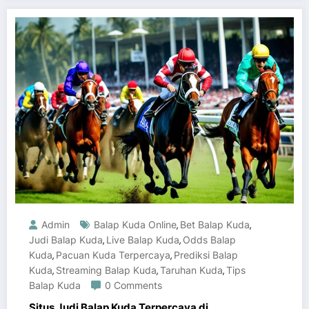
Admin
Balap Kuda Online
Bet Balap Kuda
,
,
Judi Balap Kuda
Live Balap Kuda
Odds Balap
,
,
Kuda
Pacuan Kuda Terpercaya
Prediksi Balap
,
,
Kuda
Streaming Balap Kuda
Taruhan Kuda
Tips
,
,
,
Balap Kuda
0 Comments
Situs Judi Balap Kuda Terpercaya di