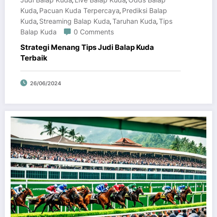
,
,
Kuda
Pacuan Kuda Terpercaya
Prediksi Balap
,
,
Kuda
Streaming Balap Kuda
Taruhan Kuda
Tips
,
,
,
Balap Kuda
0 Comments
Strategi Menang Tips Judi Balap Kuda
Terbaik
26/06/2024