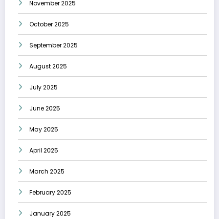
November 2025
October 2025
September 2025
August 2025
July 2025
June 2025
May 2025
April 2025
March 2025
February 2025
January 2025