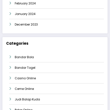
February 2024
January 2024
December 2023
Categories
Bandar Bola
Bandar Togel
Casino Online
Ceme Online
Judi Balap Kuda
Poker Online