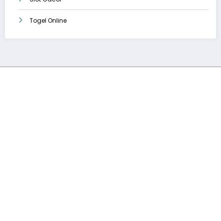
Togel Online