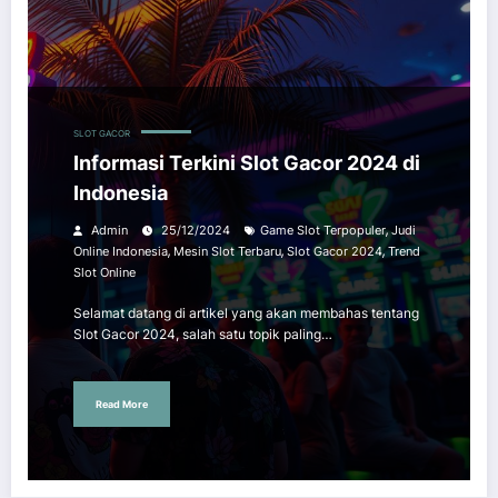
SLOT GACOR
Informasi Terkini Slot Gacor 2024 di
Indonesia
,
Admin
25/12/2024
Game Slot Terpopuler
Judi
,
,
,
Online Indonesia
Mesin Slot Terbaru
Slot Gacor 2024
Trend
Slot Online
Selamat datang di artikel yang akan membahas tentang
Slot Gacor 2024, salah satu topik paling…
Read More