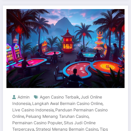
Admin
Agen Casino Terbaik
Judi Online
,
Indonesia
Langkah Awal Bermain Casino Online
,
,
Live Casino Indonesia
Panduan Permainan Casino
,
Online
Peluang Menang Taruhan Casino
,
,
Permainan Casino Populer
Situs Judi Online
,
Terpercaya
Strategi Menang Bermain Casino
Tips
,
,