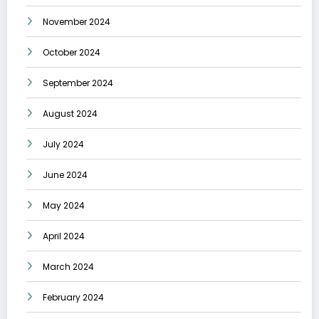
November 2024
October 2024
September 2024
August 2024
July 2024
June 2024
May 2024
April 2024
March 2024
February 2024