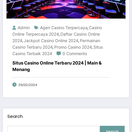
Admin
Agen Casino Terpercaya
Casino
,
Online Terpercaya 2024
Daftar Casino Online
,
2024
Jackpot Casino Online 2024
Permainan
,
,
Casino Terbaru 2024
Promo Casino 2024
Situs
,
,
Casino Terbaik 2024
0 Comments
Situs Casino Online Terbaru 2024 | Main &
Menang
29/02/2024
Search
Search