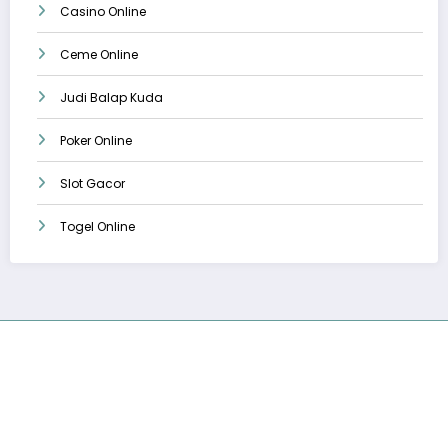
Casino Online
Ceme Online
Judi Balap Kuda
Poker Online
Slot Gacor
Togel Online