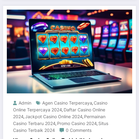
Admin
Agen Casino Terpercaya
Casino
,
Online Terpercaya 2024
Daftar Casino Online
,
2024
Jackpot Casino Online 2024
Permainan
,
,
Casino Terbaru 2024
Promo Casino 2024
Situs
,
,
Casino Terbaik 2024
0 Comments