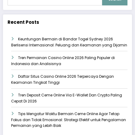
Recent Posts
Keuntungan Bermain di Bandar Togel Sydney 2026
Berlisensi Internasional: Peluang dan Keamanan yang Dijamin
Tren Permainan Casino Online 2026 Paling Populer di
Indonesia dan Analisisnya
Daftar Situs Casino Online 2026 Terpercaya Dengan
Keamanan Tingkat Tinggi
Tren Deposit Ceme Online Via E-Wallet Dan Crypto Paling
Cepat Di 2026
Tips Mengatur Waktu Bermain Ceme Online Agar Tetap
Fokus dan Tidak Emosional: Strategi Efektif untuk Pengalaman
Permainan yang Lebih Baik