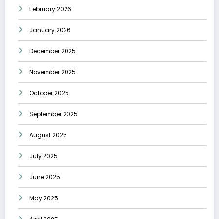
February 2026
January 2026
December 2025
November 2025
October 2025
September 2025
August 2025
July 2025
June 2025
May 2025