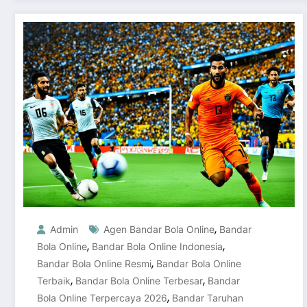
,
Admin
Agen Bandar Bola Online
Bandar
,
,
Bola Online
Bandar Bola Online Indonesia
,
Bandar Bola Online Resmi
Bandar Bola Online
,
,
Terbaik
Bandar Bola Online Terbesar
Bandar
,
Bola Online Terpercaya 2026
Bandar Taruhan