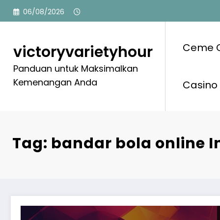
Skip
06/08/2026
to
content
Ceme O
victoryvarietyhour
Panduan untuk Maksimalkan
Kemenangan Anda
Casino 
Tag: bandar bola online 
Bandar Bola Online Yang Menawarkan Pembayaran C