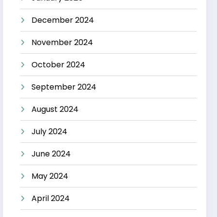
December 2024
November 2024
October 2024
September 2024
August 2024
July 2024
June 2024
May 2024
April 2024