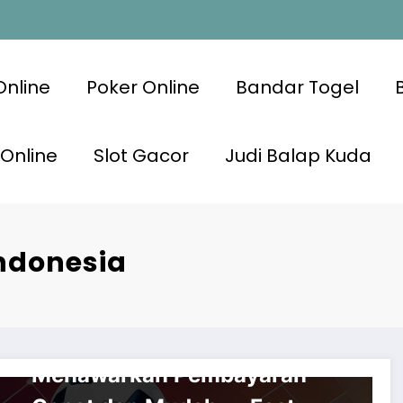
nline
Poker Online
Bandar Togel
Online
Slot Gacor
Judi Balap Kuda
Indonesia
BANDAR BOLA
Bandar Bola Online Yang
Menawarkan Pembayaran
epat dan Mudah — Fast, Secure Payouts and Simple De