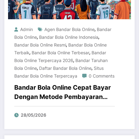
,
Admin
Agen Bandar Bola Online
Bandar
,
,
Bola Online
Bandar Bola Online Indonesia
,
Bandar Bola Online Resmi
Bandar Bola Online
,
,
Terbaik
Bandar Bola Online Terbesar
Bandar
,
Bola Online Terpercaya 2026
Bandar Taruhan
,
,
Bola Online
Daftar Bandar Bola Online
Situs
Bandar Bola Online Terpercaya
0 Comments
Bandar Bola Online Cepat Bayar
Dengan Metode Pembayaran
Lengkap: Fast Payouts, Secure
Methods, and Complete
28/05/2026
Payment Options