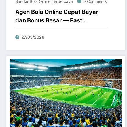
Bandar Bola Online Terpercaya
0 Comments
Agen Bola Online Cepat Bayar
dan Bonus Besar — Fast
Payouts, Big Bonuses, Trusted
Betting Platform
27/05/2026