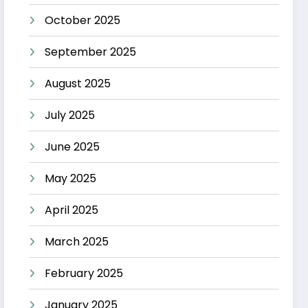
October 2025
September 2025
August 2025
July 2025
June 2025
May 2025
April 2025
March 2025
February 2025
January 2025