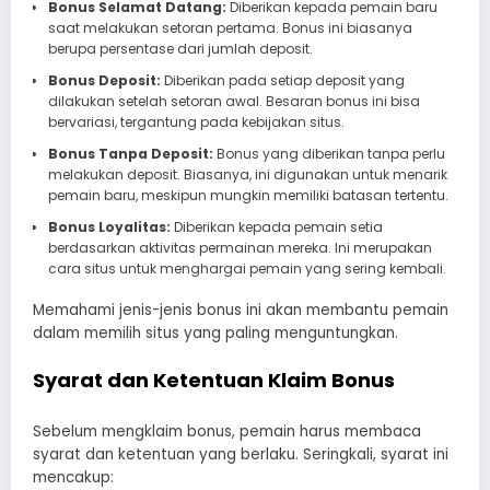
Bonus Selamat Datang:
Diberikan kepada pemain baru
saat melakukan setoran pertama. Bonus ini biasanya
berupa persentase dari jumlah deposit.
Bonus Deposit:
Diberikan pada setiap deposit yang
dilakukan setelah setoran awal. Besaran bonus ini bisa
bervariasi, tergantung pada kebijakan situs.
Bonus Tanpa Deposit:
Bonus yang diberikan tanpa perlu
melakukan deposit. Biasanya, ini digunakan untuk menarik
pemain baru, meskipun mungkin memiliki batasan tertentu.
Bonus Loyalitas:
Diberikan kepada pemain setia
berdasarkan aktivitas permainan mereka. Ini merupakan
cara situs untuk menghargai pemain yang sering kembali.
Memahami jenis-jenis bonus ini akan membantu pemain
dalam memilih situs yang paling menguntungkan.
Syarat dan Ketentuan Klaim Bonus
Sebelum mengklaim bonus, pemain harus membaca
syarat dan ketentuan yang berlaku. Seringkali, syarat ini
mencakup: