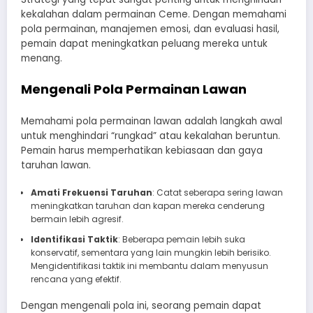
kekalahan dalam permainan Ceme. Dengan memahami
pola permainan, manajemen emosi, dan evaluasi hasil,
pemain dapat meningkatkan peluang mereka untuk
menang.
Mengenali Pola Permainan Lawan
Memahami pola permainan lawan adalah langkah awal
untuk menghindari “rungkad” atau kekalahan beruntun.
Pemain harus memperhatikan kebiasaan dan gaya
taruhan lawan.
Amati Frekuensi Taruhan
: Catat seberapa sering lawan
meningkatkan taruhan dan kapan mereka cenderung
bermain lebih agresif.
Identifikasi Taktik
: Beberapa pemain lebih suka
konservatif, sementara yang lain mungkin lebih berisiko.
Mengidentifikasi taktik ini membantu dalam menyusun
rencana yang efektif.
Dengan mengenali pola ini, seorang pemain dapat