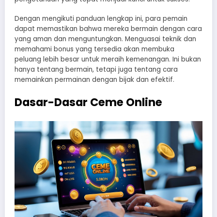
Dengan mengikuti panduan lengkap ini, para pemain
dapat memastikan bahwa mereka bermain dengan cara
yang aman dan menguntungkan. Menguasai teknik dan
memahami bonus yang tersedia akan membuka
peluang lebih besar untuk meraih kemenangan. Ini bukan
hanya tentang bermain, tetapi juga tentang cara
memainkan permainan dengan bijak dan efektif.
Dasar-Dasar Ceme Online