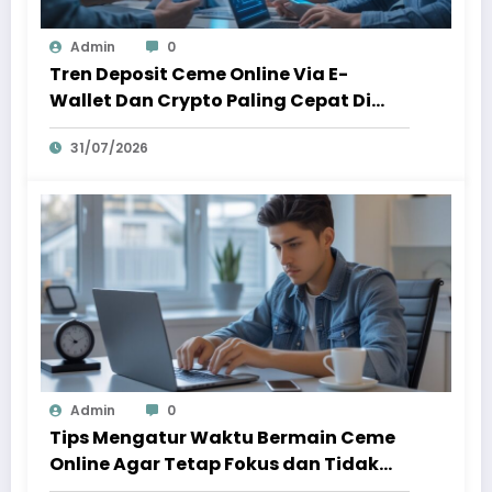
Admin
0
Tren Deposit Ceme Online Via E-
Wallet Dan Crypto Paling Cepat Di
2026
31/07/2026
Admin
0
Tips Mengatur Waktu Bermain Ceme
Online Agar Tetap Fokus dan Tidak
Emosional: Strategi Efektif untuk