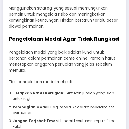
Menggunakan strategi yang sesuai memungkinkan
pemain untuk mengelola risiko dan meningkatkan
kemungkinan keuntungan. Hindari bertaruh terlalu besar
diawal permainan.
Pengelolaan Modal Agar Tidak Rungkad
Pengelolaan modal yang baik adalah kunci untuk
bertahan dalam permainan ceme online. Pemain harus
menetapkan anggaran perjudian yang jelas sebelum
memulai.
Tips pengelolaan modal meliputi:
Tetapkan Batas Kerugian
: Tentukan jumlah yang siap
untuk rugi.
Pembagian Modal
: Bagi modal ke dalam beberapa sesi
permainan.
Jangan Terjebak Emosi
: Hindari keputusan impulsif saat
kalah.