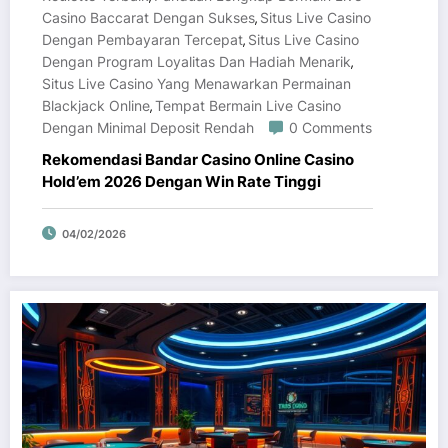
Casino Baccarat Dengan Sukses
Situs Live Casino
,
Dengan Pembayaran Tercepat
Situs Live Casino
,
Dengan Program Loyalitas Dan Hadiah Menarik
,
Situs Live Casino Yang Menawarkan Permainan
Blackjack Online
Tempat Bermain Live Casino
,
Dengan Minimal Deposit Rendah
0 Comments
Rekomendasi Bandar Casino Online Casino
Hold’em 2026 Dengan Win Rate Tinggi
04/02/2026