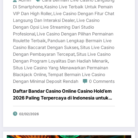
Di Smartphone
Kasino Live Terbaik Untuk Pemain
,
VIP Dan High Roller
Live Casino Dengan Fitur Chat
,
Langsung Dan Interaksi Dealer
Live Casino
,
Dengan Opsi Live Streaming Dari Studio
Profesional
Live Casino Dengan Pilihan Permainan
,
Roulette Terbaik
Panduan Lengkap Bermain Live
,
Casino Baccarat Dengan Sukses
Situs Live Casino
,
Dengan Pembayaran Tercepat
Situs Live Casino
,
Dengan Program Loyalitas Dan Hadiah Menarik
,
Situs Live Casino Yang Menawarkan Permainan
Blackjack Online
Tempat Bermain Live Casino
,
Dengan Minimal Deposit Rendah
0 Comments
Daftar Bandar Casino Online Casino Hold’em
2026 Paling Terpercaya di Indonesia untuk
Pemain Berpengalaman
02/02/2026