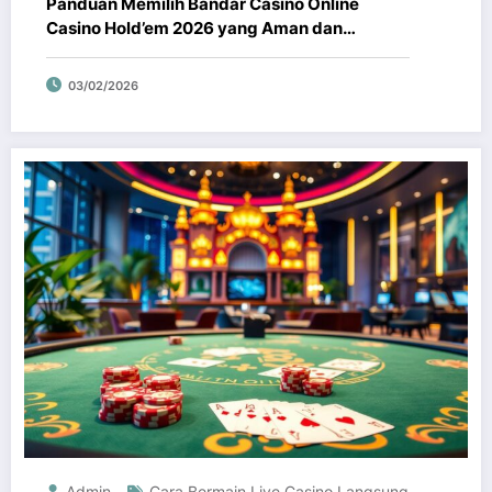
Panduan Memilih Bandar Casino Online
Casino Hold’em 2026 yang Aman dan
Terpercaya Untuk Pengalaman Bermain
Optimal
03/02/2026
Admin
Cara Bermain Live Casino Langsung