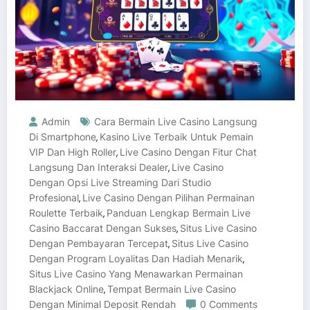
Admin
Cara Bermain Live Casino Langsung
Di Smartphone
Kasino Live Terbaik Untuk Pemain
,
VIP Dan High Roller
Live Casino Dengan Fitur Chat
,
Langsung Dan Interaksi Dealer
Live Casino
,
Dengan Opsi Live Streaming Dari Studio
Profesional
Live Casino Dengan Pilihan Permainan
,
Roulette Terbaik
Panduan Lengkap Bermain Live
,
Casino Baccarat Dengan Sukses
Situs Live Casino
,
Dengan Pembayaran Tercepat
Situs Live Casino
,
Dengan Program Loyalitas Dan Hadiah Menarik
,
Situs Live Casino Yang Menawarkan Permainan
Blackjack Online
Tempat Bermain Live Casino
,
Dengan Minimal Deposit Rendah
0 Comments