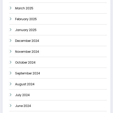
March 2025
February 2025
January 2025
December 2024
November 2024
October 2024
September 2024
August 2024
July 2024
June 2024