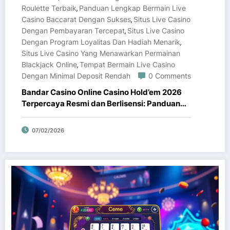
Roulette Terbaik
Panduan Lengkap Bermain Live
,
Casino Baccarat Dengan Sukses
Situs Live Casino
,
Dengan Pembayaran Tercepat
Situs Live Casino
,
Dengan Program Loyalitas Dan Hadiah Menarik
,
Situs Live Casino Yang Menawarkan Permainan
Blackjack Online
Tempat Bermain Live Casino
,
Dengan Minimal Deposit Rendah
0 Comments
Bandar Casino Online Casino Hold’em 2026
Terpercaya Resmi dan Berlisensi: Panduan
Lengkap dan Strategi Bermain
07/02/2026