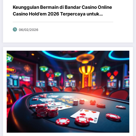
Keunggulan Bermain di Bandar Casino Online
Casino Hold’em 2026 Terpercaya untuk
Pengalaman Optimal
06/02/2026