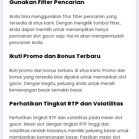
Gunakan Filter Pencarian
Anda bisa menggunakan fitur filter pencarian yang
tersedia di situs kami. Dengan mengklik tombol filter,
Anda dapat memilih untuk menampilkan hanya
permainan slot gacor saja. Hal ini akan mempermudah
pencarian Anda.
Ikuti Promo dan Bonus Terbaru
Ikuti promo dan bonus terbaru di situs kami. Promo dan
bonus yang tersedia bisa dipakai untuk memainkan slot
gacor. Dengan begitu, peluang Anda untuk meraih
kemenangan besar semakin besar.
Perhatikan Tingkat RTP dan Volatilitas
Perhatikan tingkat RTP dan volatilitas pada mesin slot
gacor. Mesin slot dengan tingkat RTP tinggi dan
volatilitas rendah biasanya memiliki peluang besar untuk
memberikan kemenangan besar. Pastikan mesin slot