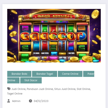
Bandar Bola
Bandar Togel
Ceme Online
Poker
Online
Slot Gacor
,
,
,
,
Judi Online
Panduan Judi Online
Situs Juid Online
Slot Online
Togel Online
Admin
04/12/2023