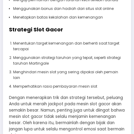
Menggunakan bonus dan hadiah dari situs slot online
Menetapkan batas kekalahan dan kemenangan
Strategi Slot Gacor
Menentukan target kemenangan dan berhenti saat target
tercapai
Menggunakan strategi taruhan yang tepat, seperti strategi
taruhan Martingale
Menghindari mesin slot yang sering dipakai oleh pemain
lain
Memperhatikan rasio pembayaran mesin slot
Dengan menerapkan trik dan strategi tersebut, peluang
Anda untuk meraih jackpot pada mesin slot gacor akan
semakin besar. Namun, penting juga untuk diingat bahwa
mesin slot gacor tidak selalu menjamin kemenangan
besar. Oleh karena itu, bermainlah dengan bijak dan
jangan lupa untuk selalu mengontrol emosi saat bermain