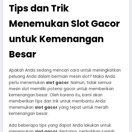
Tips dan Trik
Menemukan Slot Gacor
untuk Kemenangan
Besar
Apakah Anda sedang mencari cara untuk meningkatkan
peluang Anda dalam bermain mesin slot? Maka Anda
perlu menemukan
slot gacor
. Namun, tidak semua
mesin slot memiliki potensi gacor untuk memberikan
kemenangan besar. Oleh karena itu, kami akan
memberikan tips dan trik untuk membantu Anda
menemukan
slot gacor
yang tepat untuk meraih
kemenangan besar.
Ada beberapa tips yang dapat Anda lakukan untuk
menemukan
slot gacor
. Pertama, perhatikan jumlah