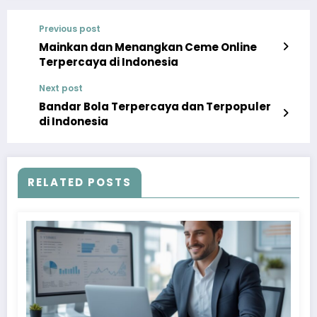
Previous post
Mainkan dan Menangkan Ceme Online
Terpercaya di Indonesia
Next post
Bandar Bola Terpercaya dan Terpopuler
di Indonesia
RELATED POSTS