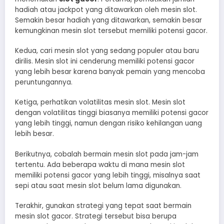
hadiah atau jackpot yang ditawarkan oleh mesin slot.
Semakin besar hadiah yang ditawarkan, semakin besar
kemungkinan mesin slot tersebut memiliki potensi gacor.
Kedua, cari mesin slot yang sedang populer atau baru
dirilis. Mesin slot ini cenderung memiliki potensi gacor
yang lebih besar karena banyak pemain yang mencoba
peruntungannya.
Ketiga, perhatikan volatilitas mesin slot. Mesin slot
dengan volatilitas tinggi biasanya memiliki potensi gacor
yang lebih tinggi, namun dengan risiko kehilangan uang
lebih besar.
Berikutnya, cobalah bermain mesin slot pada jam-jam
tertentu. Ada beberapa waktu di mana mesin slot
memiliki potensi gacor yang lebih tinggi, misalnya saat
sepi atau saat mesin slot belum lama digunakan.
Terakhir, gunakan strategi yang tepat saat bermain
mesin slot gacor. Strategi tersebut bisa berupa