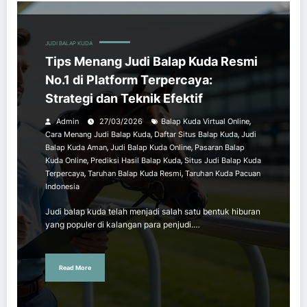
Tips Menang Judi Balap Kuda Resmi No.1 di Platform Terpercaya: Strat
JUDI BALAP KUDA
Tips Menang Judi Balap Kuda Resmi
No.1 di Platform Terpercaya:
Strategi dan Teknik Efektif
,
Admin
27/03/2026
Balap Kuda Virtual Online
,
,
Cara Menang Judi Balap Kuda
Daftar Situs Balap Kuda
Judi
,
,
Balap Kuda Aman
Judi Balap Kuda Online
Pasaran Balap
,
,
Kuda Online
Prediksi Hasil Balap Kuda
Situs Judi Balap Kuda
,
,
Terpercaya
Taruhan Balap Kuda Resmi
Taruhan Kuda Pacuan
Indonesia
Judi balap kuda telah menjadi salah satu bentuk hiburan
yang populer di kalangan para penjudi.…
Read More