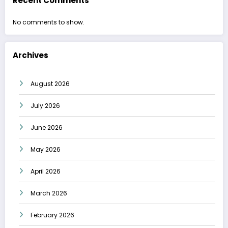
Recent Comments
No comments to show.
Archives
August 2026
July 2026
June 2026
May 2026
April 2026
March 2026
February 2026