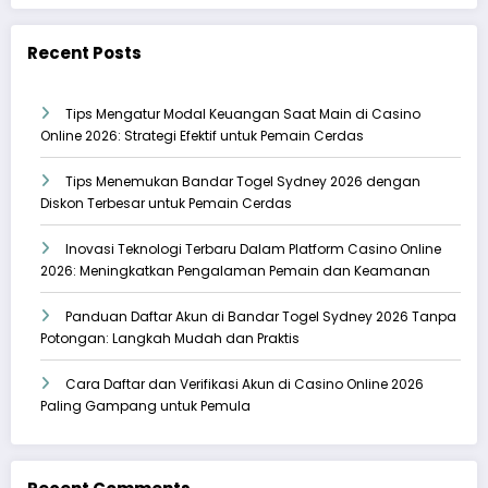
Recent Posts
Tips Mengatur Modal Keuangan Saat Main di Casino
Online 2026: Strategi Efektif untuk Pemain Cerdas
Tips Menemukan Bandar Togel Sydney 2026 dengan
Diskon Terbesar untuk Pemain Cerdas
Inovasi Teknologi Terbaru Dalam Platform Casino Online
2026: Meningkatkan Pengalaman Pemain dan Keamanan
Panduan Daftar Akun di Bandar Togel Sydney 2026 Tanpa
Potongan: Langkah Mudah dan Praktis
Cara Daftar dan Verifikasi Akun di Casino Online 2026
Paling Gampang untuk Pemula