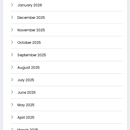
January 2026
December 2025
November 2025
October 2025
September 2025
August 2025
July 2025
June 2025
May 2025
April 2025
March 2025