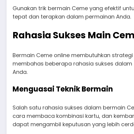
Gunakan trik bermain Ceme yang efektif un
tepat dan terapkan dalam permainan Anda.
Rahasia Sukses Main Cem
Bermain Ceme online membutuhkan strategi 
membahas beberapa rahasia sukses dalam 
Anda.
Menguasai Teknik Bermain
Salah satu rahasia sukses dalam bermain Ce
cara membaca kombinasi kartu, dan kembangk
dapat mengambil keputusan yang lebih cer