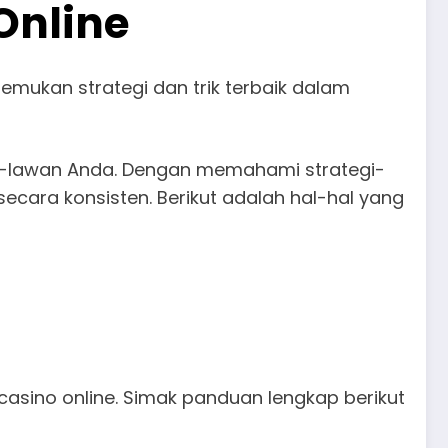
Online
mukan strategi dan trik terbaik dalam
-lawan Anda. Dengan memahami strategi-
cara konsisten. Berikut adalah hal-hal yang
ino online. Simak panduan lengkap berikut