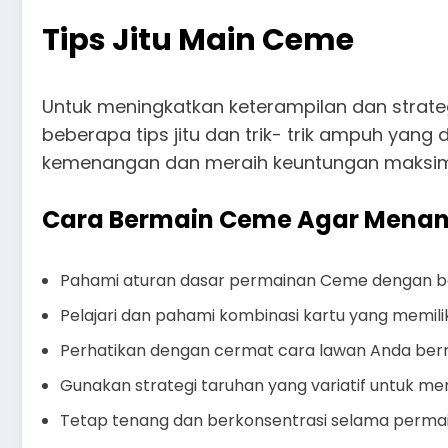
Tips Jitu Main Ceme
Untuk meningkatkan keterampilan dan strat
beberapa tips jitu dan trik- trik ampuh yan
kemenangan dan meraih keuntungan maksi
Cara Bermain Ceme Agar Menan
Pahami aturan dasar permainan Ceme dengan ba
Pelajari dan pahami kombinasi kartu yang memilik
Perhatikan dengan cermat cara lawan Anda berma
Gunakan strategi taruhan yang variatif untuk 
Tetap tenang dan berkonsentrasi selama perma