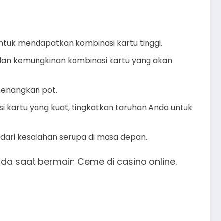
ntuk mendapatkan kombinasi kartu tinggi.
dan kemungkinan kombinasi kartu yang akan
menangkan pot.
 kartu yang kuat, tingkatkan taruhan Anda untuk
ndari kesalahan serupa di masa depan.
a saat bermain Ceme di casino online.