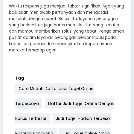
Waktu respons juga menjadi faktor signifikan. Agen yang
baik akan menjawab pertanyaan dan mengatasi
masalah dengan cepat. Selain itu, layanan pelanggan
yang berkualitas juga harus memiliki staf yang terlatih
dan mampu memberikan solusi yang tepat. Pengalaman
positif dalam layanan pelanggan berkontribusi pada
kepuasan pemain dan meningkatkan kepercayaan
mereka terhadap agen.
Tag
Cara Mudah Daftar Judi Togel Online
Terpercaya
Daftar Judi Togel Online Dengan
Bonus Terbesar
Judi Togel Hadiah Terbesar
Pasaran Hongkong
Judi Togel Online Aman