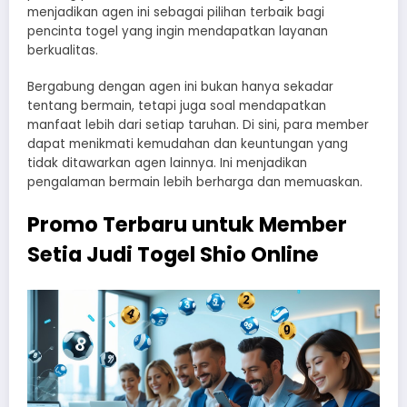
menjadikan agen ini sebagai pilihan terbaik bagi
pencinta togel yang ingin mendapatkan layanan
berkualitas.
Bergabung dengan agen ini bukan hanya sekadar
tentang bermain, tetapi juga soal mendapatkan
manfaat lebih dari setiap taruhan. Di sini, para member
dapat menikmati kemudahan dan keuntungan yang
tidak ditawarkan agen lainnya. Ini menjadikan
pengalaman bermain lebih berharga dan memuaskan.
Promo Terbaru untuk Member
Setia Judi Togel Shio Online