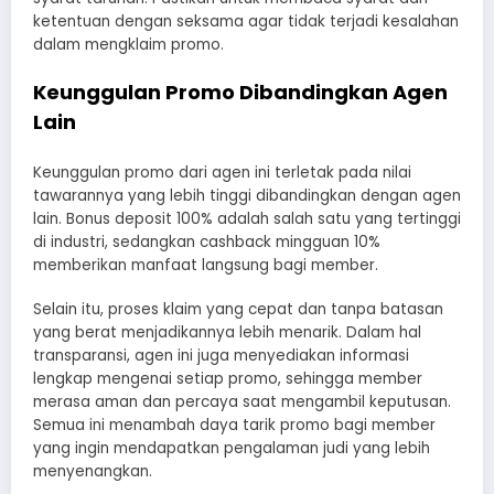
ketentuan dengan seksama agar tidak terjadi kesalahan
dalam mengklaim promo.
Keunggulan Promo Dibandingkan Agen
Lain
Keunggulan promo dari agen ini terletak pada nilai
tawarannya yang lebih tinggi dibandingkan dengan agen
lain. Bonus deposit 100% adalah salah satu yang tertinggi
di industri, sedangkan cashback mingguan 10%
memberikan manfaat langsung bagi member.
Selain itu, proses klaim yang cepat dan tanpa batasan
yang berat menjadikannya lebih menarik. Dalam hal
transparansi, agen ini juga menyediakan informasi
lengkap mengenai setiap promo, sehingga member
merasa aman dan percaya saat mengambil keputusan.
Semua ini menambah daya tarik promo bagi member
yang ingin mendapatkan pengalaman judi yang lebih
menyenangkan.