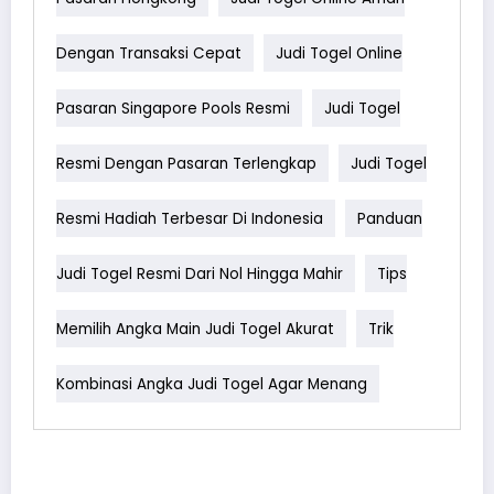
Dengan Transaksi Cepat
Judi Togel Online
Pasaran Singapore Pools Resmi
Judi Togel
Resmi Dengan Pasaran Terlengkap
Judi Togel
Resmi Hadiah Terbesar Di Indonesia
Panduan
Judi Togel Resmi Dari Nol Hingga Mahir
Tips
Memilih Angka Main Judi Togel Akurat
Trik
Kombinasi Angka Judi Togel Agar Menang