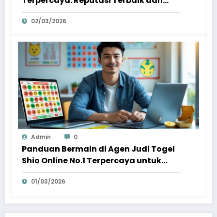
Terpercaya: Reputasi Terbaik dan
Pembayaran Terbukti
02/03/2026
Admin
0
Panduan Bermain di Agen Judi Togel
Shio Online No.1 Terpercaya untuk
Raih Jackpot yang Besar
01/03/2026