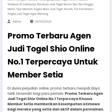
,
Terbesar Di Indonesia
Panduan Judi Togel Resmi Dari Nol Hingga
,
,
Mahir
Tips Memilih Angka Main Judi Togel Akurat
Trik Kombinasi
Angka Judi Togel Agar Menang
Admin
25/02/2026
Promo Terbaru Agen
Judi Togel Shio Online
No.1 Terpercaya Untuk
Member Setia
Di dunia perjudian online, promo terbaru menjadi daya
tarik tersendiri bagi para pemain.
Promo Terbaru Agen
Judi Togel Shio Online No.1 Terpercaya Khusus
Member Setia memberikan kesempatan istimewa
bagi mereka yang setia dan aktif dalam permainan.