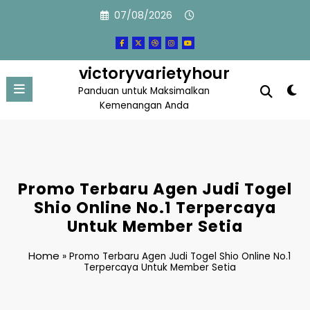
Skip
07/08/2026
to
content
victoryvarietyhour
Panduan untuk Maksimalkan
Kemenangan Anda
Promo Terbaru Agen Judi Togel
Shio Online No.1 Terpercaya
Untuk Member Setia
Home
»
Promo Terbaru Agen Judi Togel Shio Online No.1
Terpercaya Untuk Member Setia