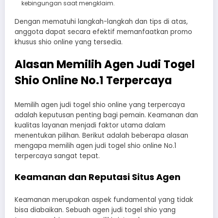
kebingungan saat mengklaim.
Dengan mematuhi langkah-langkah dan tips di atas,
anggota dapat secara efektif memanfaatkan promo
khusus shio online yang tersedia.
Alasan Memilih Agen Judi Togel
Shio Online No.1 Terpercaya
Memilih agen judi togel shio online yang terpercaya
adalah keputusan penting bagi pemain. Keamanan dan
kualitas layanan menjadi faktor utama dalam
menentukan pilihan. Berikut adalah beberapa alasan
mengapa memilih agen judi togel shio online No.1
terpercaya sangat tepat.
Keamanan dan Reputasi Situs Agen
Keamanan merupakan aspek fundamental yang tidak
bisa diabaikan. Sebuah agen judi togel shio yang