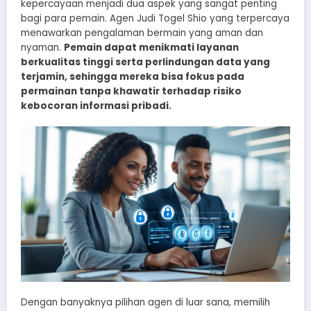
kepercayaan menjadi dua aspek yang sangat penting
bagi para pemain. Agen Judi Togel Shio yang terpercaya
menawarkan pengalaman bermain yang aman dan
nyaman.
Pemain dapat menikmati layanan
berkualitas tinggi serta perlindungan data yang
terjamin, sehingga mereka bisa fokus pada
permainan tanpa khawatir terhadap risiko
kebocoran informasi pribadi.
Dengan banyaknya pilihan agen di luar sana, memilih