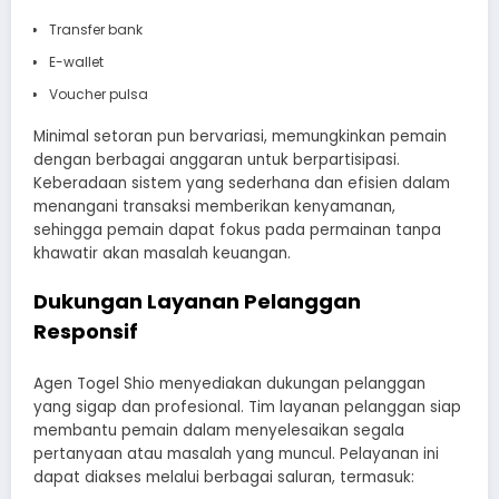
Transfer bank
E-wallet
Voucher pulsa
Minimal setoran pun bervariasi, memungkinkan pemain
dengan berbagai anggaran untuk berpartisipasi.
Keberadaan sistem yang sederhana dan efisien dalam
menangani transaksi memberikan kenyamanan,
sehingga pemain dapat fokus pada permainan tanpa
khawatir akan masalah keuangan.
Dukungan Layanan Pelanggan
Responsif
Agen Togel Shio menyediakan dukungan pelanggan
yang sigap dan profesional. Tim layanan pelanggan siap
membantu pemain dalam menyelesaikan segala
pertanyaan atau masalah yang muncul. Pelayanan ini
dapat diakses melalui berbagai saluran, termasuk: