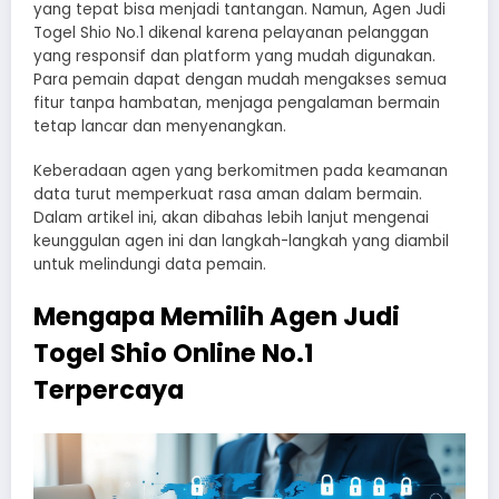
yang tepat bisa menjadi tantangan. Namun, Agen Judi
Togel Shio No.1 dikenal karena pelayanan pelanggan
yang responsif dan platform yang mudah digunakan.
Para pemain dapat dengan mudah mengakses semua
fitur tanpa hambatan, menjaga pengalaman bermain
tetap lancar dan menyenangkan.
Keberadaan agen yang berkomitmen pada keamanan
data turut memperkuat rasa aman dalam bermain.
Dalam artikel ini, akan dibahas lebih lanjut mengenai
keunggulan agen ini dan langkah-langkah yang diambil
untuk melindungi data pemain.
Mengapa Memilih Agen Judi
Togel Shio Online No.1
Terpercaya