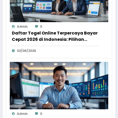
Admin
0
Daftar Togel Online Terpercaya Bayar
Cepat 2026 di Indonesia: Pilihan
Terbaik untuk Pemain Cerdas
02/06/2026
Admin
0