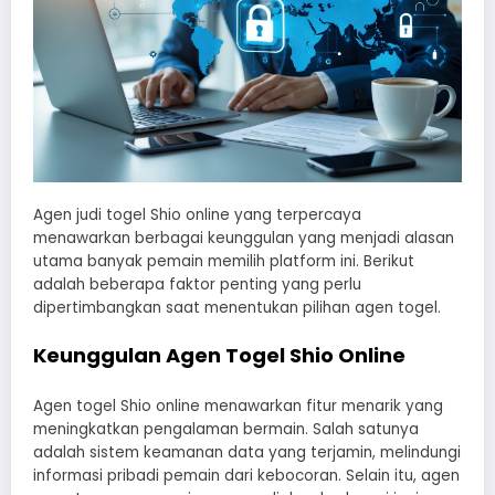
Agen judi togel Shio online yang terpercaya
menawarkan berbagai keunggulan yang menjadi alasan
utama banyak pemain memilih platform ini. Berikut
adalah beberapa faktor penting yang perlu
dipertimbangkan saat menentukan pilihan agen togel.
Keunggulan Agen Togel Shio Online
Agen togel Shio online menawarkan fitur menarik yang
meningkatkan pengalaman bermain. Salah satunya
adalah sistem keamanan data yang terjamin, melindungi
informasi pribadi pemain dari kebocoran. Selain itu, agen