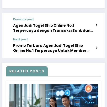
Previous post
Agen Judi Togel Shio Online No.1
Terpercaya dengan Transaksi Bank dan
E-Wallet Lengkap
Next post
Promo Terbaru Agen Judi Togel Shio
Online No.1 Terpercaya Untuk Member
Setia
RELATED POSTS