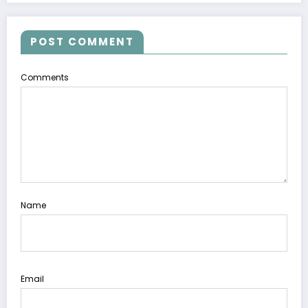
POST COMMENT
Comments
Name
Email