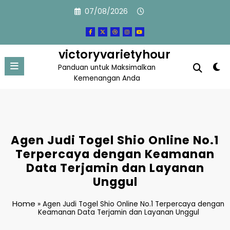
Skip
07/08/2026
to
content
victoryvarietyhour
Panduan untuk Maksimalkan
Kemenangan Anda
Agen Judi Togel Shio Online No.1
Terpercaya dengan Keamanan
Data Terjamin dan Layanan
Unggul
Home
»
Agen Judi Togel Shio Online No.1 Terpercaya dengan
Keamanan Data Terjamin dan Layanan Unggul