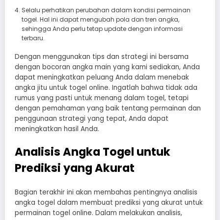
Selalu perhatikan perubahan dalam kondisi permainan
togel. Hal ini dapat mengubah pola dan tren angka,
sehingga Anda perlu tetap update dengan informasi
terbaru.
Dengan menggunakan tips dan strategi ini bersama
dengan bocoran angka main yang kami sediakan, Anda
dapat meningkatkan peluang Anda dalam menebak
angka jitu untuk togel online. Ingatlah bahwa tidak ada
rumus yang pasti untuk menang dalam togel, tetapi
dengan pemahaman yang baik tentang permainan dan
penggunaan strategi yang tepat, Anda dapat
meningkatkan hasil Anda.
Analisis Angka Togel untuk
Prediksi yang Akurat
Bagian terakhir ini akan membahas pentingnya analisis
angka togel dalam membuat prediksi yang akurat untuk
permainan togel online. Dalam melakukan analisis,