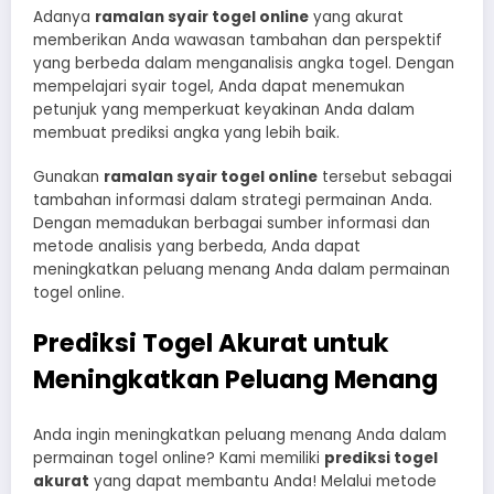
Adanya
ramalan syair togel online
yang akurat
memberikan Anda wawasan tambahan dan perspektif
yang berbeda dalam menganalisis angka togel. Dengan
mempelajari syair togel, Anda dapat menemukan
petunjuk yang memperkuat keyakinan Anda dalam
membuat prediksi angka yang lebih baik.
Gunakan
ramalan syair togel online
tersebut sebagai
tambahan informasi dalam strategi permainan Anda.
Dengan memadukan berbagai sumber informasi dan
metode analisis yang berbeda, Anda dapat
meningkatkan peluang menang Anda dalam permainan
togel online.
Prediksi Togel Akurat untuk
Meningkatkan Peluang Menang
Anda ingin meningkatkan peluang menang Anda dalam
permainan togel online? Kami memiliki
prediksi togel
akurat
yang dapat membantu Anda! Melalui metode