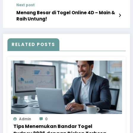
Next post
Menang Besar di Togel Online 4D – Main &
Raih Untung!
RELATED POSTS
Admin
0
Tips Menemukan Bandar Togel