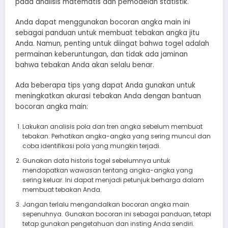
pada analisis matematis dan pemodelan statistik.
Anda dapat menggunakan bocoran angka main ini
sebagai panduan untuk membuat tebakan angka jitu
Anda. Namun, penting untuk diingat bahwa togel adalah
permainan keberuntungan, dan tidak ada jaminan
bahwa tebakan Anda akan selalu benar.
Ada beberapa tips yang dapat Anda gunakan untuk
meningkatkan akurasi tebakan Anda dengan bantuan
bocoran angka main:
Lakukan analisis pola dan tren angka sebelum membuat
tebakan. Perhatikan angka-angka yang sering muncul dan
coba identifikasi pola yang mungkin terjadi.
Gunakan data historis togel sebelumnya untuk
mendapatkan wawasan tentang angka-angka yang
sering keluar. Ini dapat menjadi petunjuk berharga dalam
membuat tebakan Anda.
Jangan terlalu mengandalkan bocoran angka main
sepenuhnya. Gunakan bocoran ini sebagai panduan, tetapi
tetap gunakan pengetahuan dan insting Anda sendiri.