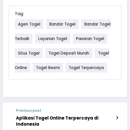
Tag
Agen Togel
Bandar Togel
Bandar Togel
Terbaik
Layanan Togel
Pasaran Togel
Situs Togel
Togel Deposit Murah
Togel
Online
Togel Resmi
Togel Terpercaya
Previous post
Aplikasi Togel Online Terpercaya di
Indonesia