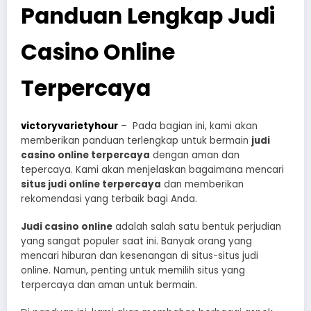
Panduan Lengkap Judi
Casino Online
Terpercaya
victoryvarietyhour
– Pada bagian ini, kami akan
memberikan panduan terlengkap untuk bermain
judi
casino online terpercaya
dengan aman dan
tepercaya. Kami akan menjelaskan bagaimana mencari
situs judi online terpercaya
dan memberikan
rekomendasi yang terbaik bagi Anda.
Judi casino online
adalah salah satu bentuk perjudian
yang sangat populer saat ini. Banyak orang yang
mencari hiburan dan kesenangan di situs-situs judi
online. Namun, penting untuk memilih situs yang
terpercaya dan aman untuk bermain.