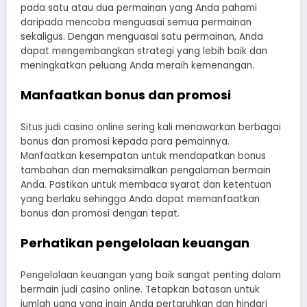
pada satu atau dua permainan yang Anda pahami
daripada mencoba menguasai semua permainan
sekaligus. Dengan menguasai satu permainan, Anda
dapat mengembangkan strategi yang lebih baik dan
meningkatkan peluang Anda meraih kemenangan.
Manfaatkan bonus dan promosi
Situs judi casino online sering kali menawarkan berbagai
bonus dan promosi kepada para pemainnya.
Manfaatkan kesempatan untuk mendapatkan bonus
tambahan dan memaksimalkan pengalaman bermain
Anda. Pastikan untuk membaca syarat dan ketentuan
yang berlaku sehingga Anda dapat memanfaatkan
bonus dan promosi dengan tepat.
Perhatikan pengelolaan keuangan
Pengelolaan keuangan yang baik sangat penting dalam
bermain judi casino online. Tetapkan batasan untuk
jumlah uang yang ingin Anda pertaruhkan dan hindari