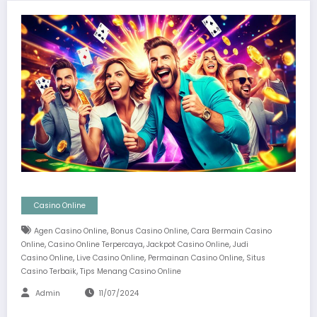
Casino Online
,
,
Agen Casino Online
Bonus Casino Online
Cara Bermain Casino
,
,
,
Online
Casino Online Terpercaya
Jackpot Casino Online
Judi
,
,
,
Casino Online
Live Casino Online
Permainan Casino Online
Situs
,
Casino Terbaik
Tips Menang Casino Online
Admin
11/07/2024