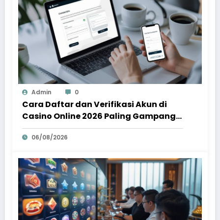
Admin
0
Cara Daftar dan Verifikasi Akun di
Casino Online 2026 Paling Gampang
untuk Pemula
06/08/2026