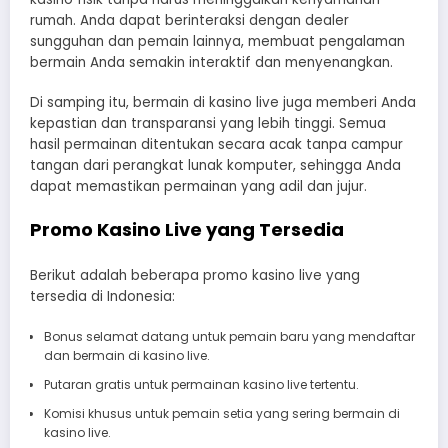
rumah. Anda dapat berinteraksi dengan dealer
sungguhan dan pemain lainnya, membuat pengalaman
bermain Anda semakin interaktif dan menyenangkan.
Di samping itu, bermain di kasino live juga memberi Anda
kepastian dan transparansi yang lebih tinggi. Semua
hasil permainan ditentukan secara acak tanpa campur
tangan dari perangkat lunak komputer, sehingga Anda
dapat memastikan permainan yang adil dan jujur.
Promo Kasino Live yang Tersedia
Berikut adalah beberapa promo kasino live yang
tersedia di Indonesia:
Bonus selamat datang untuk pemain baru yang mendaftar
dan bermain di kasino live.
Putaran gratis untuk permainan kasino live tertentu.
Komisi khusus untuk pemain setia yang sering bermain di
kasino live.