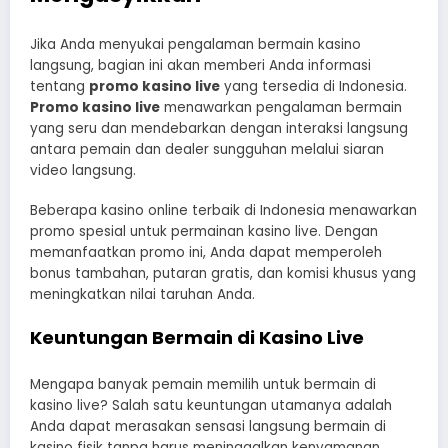
Jika Anda menyukai pengalaman bermain kasino
langsung, bagian ini akan memberi Anda informasi
tentang
promo kasino live
yang tersedia di Indonesia.
Promo kasino live
menawarkan pengalaman bermain
yang seru dan mendebarkan dengan interaksi langsung
antara pemain dan dealer sungguhan melalui siaran
video langsung.
Beberapa kasino online terbaik di Indonesia menawarkan
promo spesial untuk permainan kasino live. Dengan
memanfaatkan promo ini, Anda dapat memperoleh
bonus tambahan, putaran gratis, dan komisi khusus yang
meningkatkan nilai taruhan Anda.
Keuntungan Bermain di Kasino Live
Mengapa banyak pemain memilih untuk bermain di
kasino live? Salah satu keuntungan utamanya adalah
Anda dapat merasakan sensasi langsung bermain di
kasino fisik tanpa harus meninggalkan kenyamanan