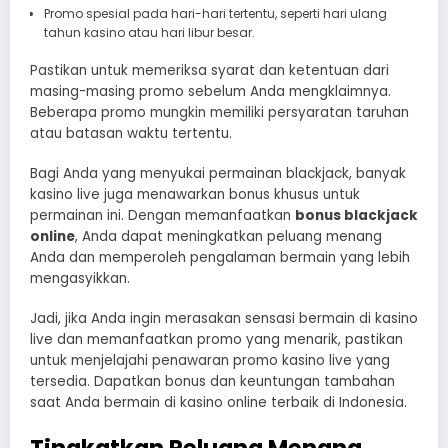
Promo spesial pada hari-hari tertentu, seperti hari ulang
tahun kasino atau hari libur besar.
Pastikan untuk memeriksa syarat dan ketentuan dari
masing-masing promo sebelum Anda mengklaimnya.
Beberapa promo mungkin memiliki persyaratan taruhan
atau batasan waktu tertentu.
Bagi Anda yang menyukai permainan blackjack, banyak
kasino live juga menawarkan bonus khusus untuk
permainan ini. Dengan memanfaatkan
bonus blackjack
online
, Anda dapat meningkatkan peluang menang
Anda dan memperoleh pengalaman bermain yang lebih
mengasyikkan.
Jadi, jika Anda ingin merasakan sensasi bermain di kasino
live dan memanfaatkan promo yang menarik, pastikan
untuk menjelajahi penawaran promo kasino live yang
tersedia. Dapatkan bonus dan keuntungan tambahan
saat Anda bermain di kasino online terbaik di Indonesia.