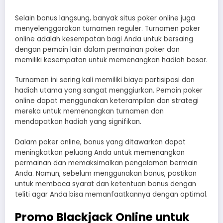
Selain bonus langsung, banyak situs poker online juga
menyelenggarakan turnamen reguler. Turnamen poker
online adalah kesempatan bagi Anda untuk bersaing
dengan pemain lain dalam permainan poker dan
memiliki kesempatan untuk memenangkan hadiah besar.
Turnamen ini sering kali memiliki biaya partisipasi dan
hadiah utama yang sangat menggiurkan. Pemain poker
online dapat menggunakan keterampilan dan strategi
mereka untuk memenangkan turnamen dan
mendapatkan hadiah yang signifikan.
Dalam poker online, bonus yang ditawarkan dapat
meningkatkan peluang Anda untuk memenangkan
permainan dan memaksimalkan pengalaman bermain
Anda. Namun, sebelum menggunakan bonus, pastikan
untuk membaca syarat dan ketentuan bonus dengan
teliti agar Anda bisa memanfaatkannya dengan optimal.
Promo Blackjack Online untuk