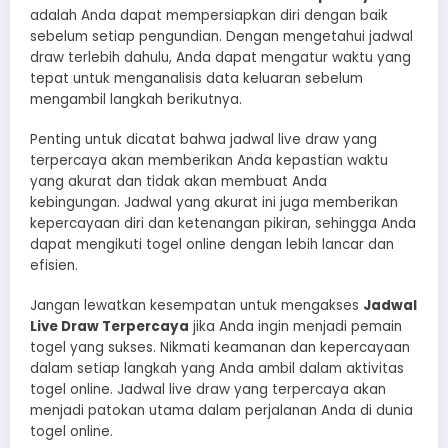
adalah Anda dapat mempersiapkan diri dengan baik
sebelum setiap pengundian. Dengan mengetahui jadwal
draw terlebih dahulu, Anda dapat mengatur waktu yang
tepat untuk menganalisis data keluaran sebelum
mengambil langkah berikutnya.
Penting untuk dicatat bahwa jadwal live draw yang
terpercaya akan memberikan Anda kepastian waktu
yang akurat dan tidak akan membuat Anda
kebingungan. Jadwal yang akurat ini juga memberikan
kepercayaan diri dan ketenangan pikiran, sehingga Anda
dapat mengikuti togel online dengan lebih lancar dan
efisien.
Jangan lewatkan kesempatan untuk mengakses
Jadwal
Live Draw Terpercaya
jika Anda ingin menjadi pemain
togel yang sukses. Nikmati keamanan dan kepercayaan
dalam setiap langkah yang Anda ambil dalam aktivitas
togel online. Jadwal live draw yang terpercaya akan
menjadi patokan utama dalam perjalanan Anda di dunia
togel online.