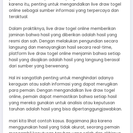
karena itu, penting untuk mengandalkan live draw togel
online sebagai sumber informasi yang terpercaya dan
teraktual.
Dalam praktiknya, live draw togel online memberikan
jaminan bahwa hasil yang diberikan adalah hasil yang
resmi dan sah. Dengan melakukan pengundian secara
langsung dan menayangkan hasil secara real-time,
platform live draw togel online menjamin bahwa setiap
hasil yang disajikan adalah hasil yang langsung berasal
dari sumber yang berwenang.
Hal ini sangatlah penting untuk menghindari adanya
keraguan atau salah informasi yang dapat merugikan
para pemain. Dengan mengandalkan live draw togel
online, pemain dapat memastikan bahwa setiap hasil
yang mereka gunakan untuk analisis atau keputusan
taruhan adalah hasil yang bisa dipertanggungjawabkan.
mari kita lihat contoh kasus. Bagaimana jika karena
menggunakan hasil yang tidak akurat, seorang pemain