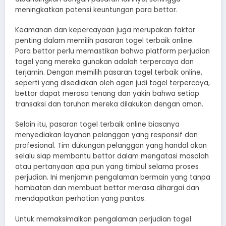
meningkatkan potensi keuntungan para bettor.
Keamanan dan kepercayaan juga merupakan faktor
penting dalam memilih pasaran togel terbaik online.
Para bettor perlu memastikan bahwa platform perjudian
togel yang mereka gunakan adalah terpercaya dan
terjamin. Dengan memilih pasaran togel terbaik online,
seperti yang disediakan oleh agen judi togel terpercaya,
bettor dapat merasa tenang dan yakin bahwa setiap
transaksi dan taruhan mereka dilakukan dengan aman.
Selain itu, pasaran togel terbaik online biasanya
menyediakan layanan pelanggan yang responsif dan
profesional. Tim dukungan pelanggan yang handal akan
selalu siap membantu bettor dalam mengatasi masalah
atau pertanyaan apa pun yang timbul selama proses
perjudian. Ini menjamin pengalaman bermain yang tanpa
hambatan dan membuat bettor merasa dihargai dan
mendapatkan perhatian yang pantas.
Untuk memaksimalkan pengalaman perjudian togel