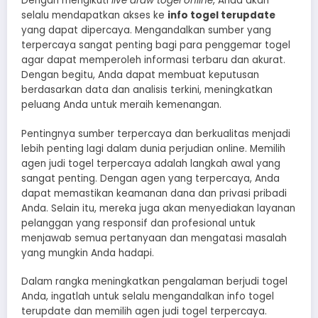
Dengan mengikuti
live draw togel online
, Anda akan
selalu mendapatkan akses ke
info togel terupdate
yang dapat dipercaya. Mengandalkan sumber yang
terpercaya sangat penting bagi para penggemar togel
agar dapat memperoleh informasi terbaru dan akurat.
Dengan begitu, Anda dapat membuat keputusan
berdasarkan data dan analisis terkini, meningkatkan
peluang Anda untuk meraih kemenangan.
Pentingnya sumber terpercaya dan berkualitas menjadi
lebih penting lagi dalam dunia perjudian online. Memilih
agen judi togel terpercaya adalah langkah awal yang
sangat penting. Dengan agen yang terpercaya, Anda
dapat memastikan keamanan dana dan privasi pribadi
Anda. Selain itu, mereka juga akan menyediakan layanan
pelanggan yang responsif dan profesional untuk
menjawab semua pertanyaan dan mengatasi masalah
yang mungkin Anda hadapi.
Dalam rangka meningkatkan pengalaman berjudi togel
Anda, ingatlah untuk selalu mengandalkan info togel
terupdate dan memilih agen judi togel terpercaya.