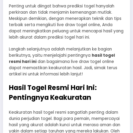
Penting untuk diingat bahwa prediksi togel hanyalah
perkiraan dan tidak menjamin kemenangan mutlak.
Meskipun demikian, dengan menerapkan teknik dan tips
terbaik serta mengikuti live draw togel online, Anda
dapat meningkatkan peluang untuk mencapai hasil yang
lebih akurat dalam prediksi togel hari ini.
Langkah selanjutnya adalah melanjutkan ke bagian
berikutnya, yaitu menjelajahi pentingnya
hasil togel
resmi hari ini
dan bagaimana live draw togel online
dapat memastikan keakuratan hasil. Jadi, simak terus
artikel ini untuk informasi lebih lanjut!
Hasil Togel Resmi Hari Ini:
Pentingnya Keakuratan
Keakuratan hasil togel resmi sangatlah penting dalam
dunia perjudian togel. Bagi para pemain, mempercayai
hasil yang akurat adalah kunci untuk merasa aman dan
yakin dalam setiap taruhan yang mereka lakukan. Oleh