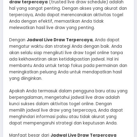
draw terpercaya
(trusted live draw schedule) adalah
hal yang sangat penting. Dengan akses yang akurat dan
terpercaya, Anda dapat merencanakan aktivitas togel
Anda dengan efektif, memastikan Anda tidak
melewatkan hasil live draw yang penting.
Dengan
Jadwal Live Draw Terpercaya
, Anda dapat
mengatur waktu dan strategi Anda dengan baik. Anda
akan selalu siap mengikuti live draw togel online tanpa
ada kekhawatiran akan ketidakpastian jadwal. Hal ini
membantu Anda untuk tetap fokus pada permainan dan
meningkatkan peluang Anda untuk mendapatkan hasil
yang diinginkan.
Apakah Anda termasuk dalam pengguna baru atau yang
berpengalaman, mengetahui jadwal live draw adalah
kunci sukses dalam aktivitas togel online. Dengan
memilih jadwal live draw yang terpercaya, Anda dapat
menghindari informasi palsu atau tidak akurat yang
dapat mempengaruhi strategi dan keputusan Anda.
Manfaat besar dari
Jadwal Live Draw Terpercaya