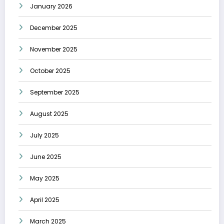
January 2026
December 2025
November 2025
October 2025
September 2025
August 2025
July 2025
June 2025
May 2025
April 2025
March 2025