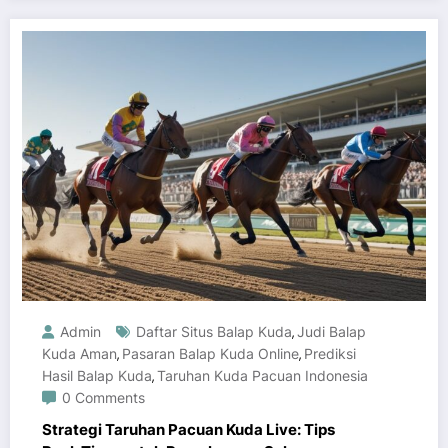
Admin
Daftar Situs Balap Kuda
Judi Balap
,
Kuda Aman
Pasaran Balap Kuda Online
Prediksi
,
,
Hasil Balap Kuda
Taruhan Kuda Pacuan Indonesia
,
0 Comments
Strategi Taruhan Pacuan Kuda Live: Tips