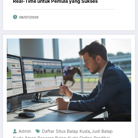
Real-Time untuk Pemula yang Sukses
08/07/2026
Admin
Daftar Situs Balap Kuda
Judi Balap
,
Kuda Aman
Pasaran Balap Kuda Online
Prediksi