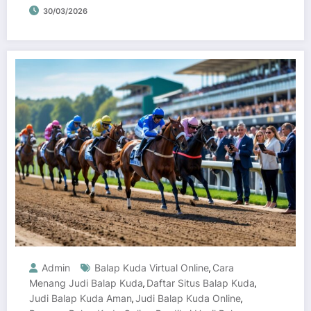
30/03/2026
Admin
Balap Kuda Virtual Online
Cara
,
Menang Judi Balap Kuda
Daftar Situs Balap Kuda
,
,
Judi Balap Kuda Aman
Judi Balap Kuda Online
,
,