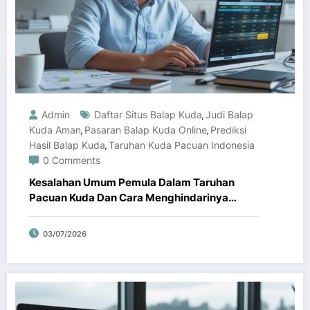
Admin
Daftar Situs Balap Kuda
Judi Balap
,
Kuda Aman
Pasaran Balap Kuda Online
Prediksi
,
,
Hasil Balap Kuda
Taruhan Kuda Pacuan Indonesia
,
0 Comments
Kesalahan Umum Pemula Dalam Taruhan
Pacuan Kuda Dan Cara Menghindarinya
dengan Bijak
03/07/2026