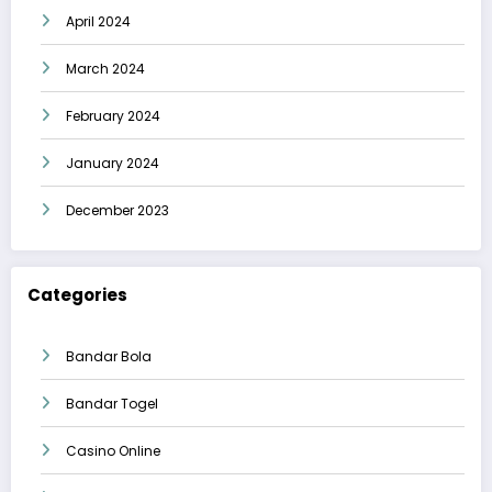
April 2024
March 2024
February 2024
January 2024
December 2023
Categories
Bandar Bola
Bandar Togel
Casino Online