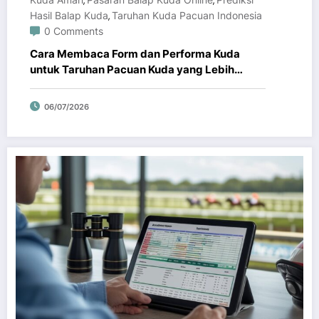
,
,
Hasil Balap Kuda
Taruhan Kuda Pacuan Indonesia
,
0 Comments
Cara Membaca Form dan Performa Kuda
untuk Taruhan Pacuan Kuda yang Lebih
Cerdas
06/07/2026