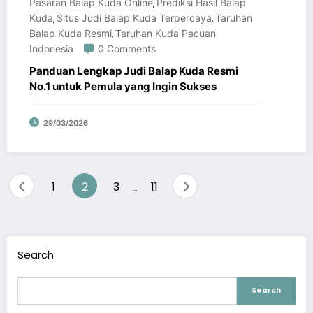
Pasaran Balap Kuda Online
Prediksi Hasil Balap
,
Kuda
Situs Judi Balap Kuda Terpercaya
Taruhan
,
,
Balap Kuda Resmi
Taruhan Kuda Pacuan
,
Indonesia
0 Comments
Panduan Lengkap Judi Balap Kuda Resmi
No.1 untuk Pemula yang Ingin Sukses
29/03/2026
Posts
1
2
3
11
…
pagination
Search
Search