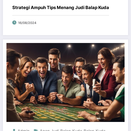
Strategi Ampuh Tips Menang Judi Balap Kuda
16/08/2024
Admin
Agen Judi Balap Kuda
Balap Kuda