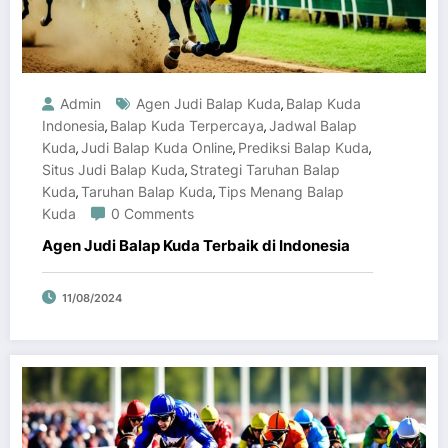
Admin
Agen Judi Balap Kuda
Balap Kuda
,
Indonesia
Balap Kuda Terpercaya
Jadwal Balap
,
,
Kuda
Judi Balap Kuda Online
Prediksi Balap Kuda
,
,
,
Situs Judi Balap Kuda
Strategi Taruhan Balap
,
Kuda
Taruhan Balap Kuda
Tips Menang Balap
,
,
Kuda
0 Comments
Agen Judi Balap Kuda Terbaik di Indonesia
11/08/2024