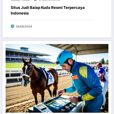
Situs Judi Balap Kuda Resmi Terpercaya
Indonesia
28/06/2024