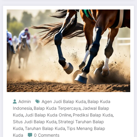
Admin
Agen Judi Balap Kuda
Balap Kuda
,
Indonesia
Balap Kuda Terpercaya
Jadwal Balap
,
,
Kuda
Judi Balap Kuda Online
Prediksi Balap Kuda
,
,
,
Situs Judi Balap Kuda
Strategi Taruhan Balap
,
Kuda
Taruhan Balap Kuda
Tips Menang Balap
,
,
Kuda
0 Comments