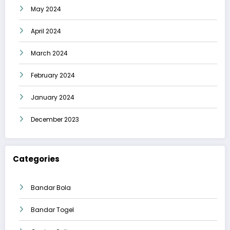
May 2024
April 2024
March 2024
February 2024
January 2024
December 2023
Categories
Bandar Bola
Bandar Togel