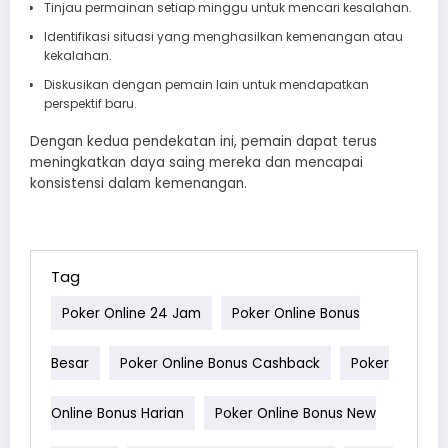
Tinjau permainan setiap minggu untuk mencari kesalahan.
Identifikasi situasi yang menghasilkan kemenangan atau
kekalahan.
Diskusikan dengan pemain lain untuk mendapatkan
perspektif baru.
Dengan kedua pendekatan ini, pemain dapat terus
meningkatkan daya saing mereka dan mencapai
konsistensi dalam kemenangan.
Tag
Poker Online 24 Jam
Poker Online Bonus
Besar
Poker Online Bonus Cashback
Poker
Online Bonus Harian
Poker Online Bonus New