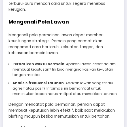
terburu-buru mencari cara untuk segera menebus
kerugian.
Mengenali Pola Lawan
Mengenali pola permainan lawan dapat memberi
keuntungan strategis. Pemain yang cermat akan
mengamati cara bertaruh, kekuatan tangan, dan
kebiasaan bermain lawan.
Perhatikan waktu bermain
: Apakah lawan cepat dalam
membuat keputusan? Ini bisa mengindikasikan kekuatan
tangan mereka.
Analisis frekuensi taruhan
: Adakah lawan yang terlalu
agresif atau pasif? Informasi ini bermanfaat untuk
menentukan kapan harus melipat atau menaikkan taruhan.
Dengan mencatat pola permainan, pemain dapat
membuat keputusan lebih efektif, baik saat melakukan
bluffing maupun ketika memutuskan untuk bertahan.