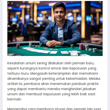
Kesalahan umum sering dilakukan oleh pemain baru,
seperti kurangnya kontrol emosi dan keputusan yang
terburu-buru. Mengasah keterampilan dan memahami
dinamikanya sangat penting untuk keberhasilan. Melalui
artikel ini, pembaca akan menemukan panduan praktis
yang dapat membantu mereka menghindari jebakan
umum dan membuat keputusan yang lebih baik saat
bermain.
Mengetahui cara membaca situasi dan pemain lain juga