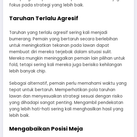
fokus pada strategi yang lebih baik.
Taruhan Terlalu Agresif
Taruhan yang terlalu agresif sering kali menjadi
bumerang. Pemain yang bertaruh secara berlebihan
untuk meningkatkan tekanan pada lawan dapat
membuat diri mereka terjebak dalam situasi sulit.
Mereka mungkin meninggalkan pemain lain pilihan untuk
fold, tetapi sering kali mereka juga berisiko kehilangan
lebih banyak chip.
Sebagai alternatif, pemain perlu memahami waktu yang
tepat untuk bertaruh. Memperhatikan pola taruhan
lawan dan menyesuaikan strategi sesuai dengan risiko
yang dihadapi sangat penting. Mengambil pendekatan
yang lebih hati-hati sering kali menghasilkan hasil yang
lebih baik.
Mengabaikan Posisi Meja