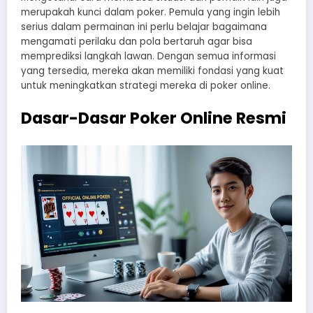
merupakah kunci dalam poker. Pemula yang ingin lebih
serius dalam permainan ini perlu belajar bagaimana
mengamati perilaku dan pola bertaruh agar bisa
memprediksi langkah lawan. Dengan semua informasi
yang tersedia, mereka akan memiliki fondasi yang kuat
untuk meningkatkan strategi mereka di poker online.
Dasar-Dasar Poker Online Resmi