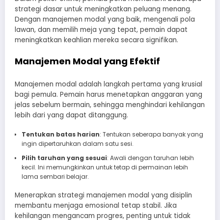
strategi dasar untuk meningkatkan peluang menang.
Dengan manajemen modal yang baik, mengenali pola
lawan, dan memilih meja yang tepat, pemain dapat
meningkatkan keahlian mereka secara signifikan.
Manajemen Modal yang Efektif
Manajemen modal adalah langkah pertama yang krusial
bagi pemula. Pemain harus menetapkan anggaran yang
jelas sebelum bermain, sehingga menghindari kehilangan
lebih dari yang dapat ditanggung.
Tentukan batas harian
: Tentukan seberapa banyak yang
ingin dipertaruhkan dalam satu sesi.
Pilih taruhan yang sesuai
: Awali dengan taruhan lebih
kecil. Ini memungkinkan untuk tetap di permainan lebih
lama sembari belajar.
Menerapkan strategi manajemen modal yang disiplin
membantu menjaga emosional tetap stabil. Jika
kehilangan mengancam progres, penting untuk tidak