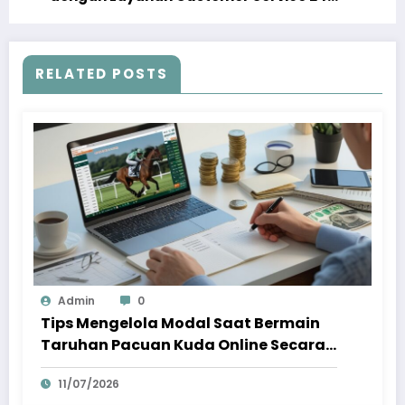
Jam Terdepan
RELATED POSTS
Admin
0
Tips Mengelola Modal Saat Bermain
Taruhan Pacuan Kuda Online Secara
Efektif
11/07/2026