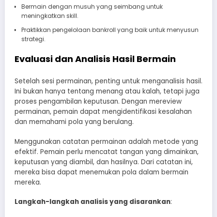
Bermain dengan musuh yang seimbang untuk
meningkatkan skill.
Praktikkan pengelolaan bankroll yang baik untuk menyusun
strategi.
Evaluasi dan Analisis Hasil Bermain
Setelah sesi permainan, penting untuk menganalisis hasil.
Ini bukan hanya tentang menang atau kalah, tetapi juga
proses pengambilan keputusan. Dengan mereview
permainan, pemain dapat mengidentifikasi kesalahan
dan memahami pola yang berulang.
Menggunakan catatan permainan adalah metode yang
efektif. Pemain perlu mencatat tangan yang dimainkan,
keputusan yang diambil, dan hasilnya. Dari catatan ini,
mereka bisa dapat menemukan pola dalam bermain
mereka.
Langkah-langkah analisis yang disarankan
: