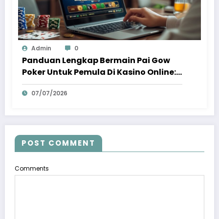
Admin
0
Panduan Lengkap Bermain Pai Gow
Poker Untuk Pemula Di Kasino Online:
Tips Dan Strategi Efektif
07/07/2026
POST COMMENT
Comments