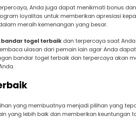
erpercaya, Anda juga dapat menikmati bonus dan
program loyalitas untuk memberikan apresiasi ke
 dalam meraih kemenangan yang besar.
h
bandar togel terbaik
dan terpercaya saat Anda
n membaca ulasan dari pemain lain agar Anda da
gan bandar togel terbaik dan terpercaya akan 
Anda.
erbaik
bihan yang membuatnya menjadi pilihan yang tepat
in yang lebih baik dan memberikan keuntungan t