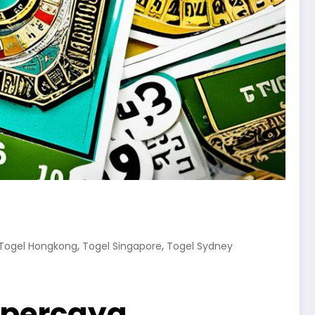
,
,
Togel Hongkong
Togel Singapore
Togel Sydney
rpercaya