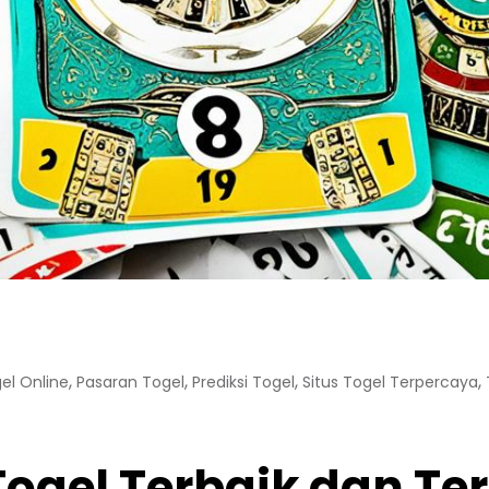
,
,
,
,
el Online
Pasaran Togel
Prediksi Togel
Situs Togel Terpercaya
ogel Terbaik dan Te