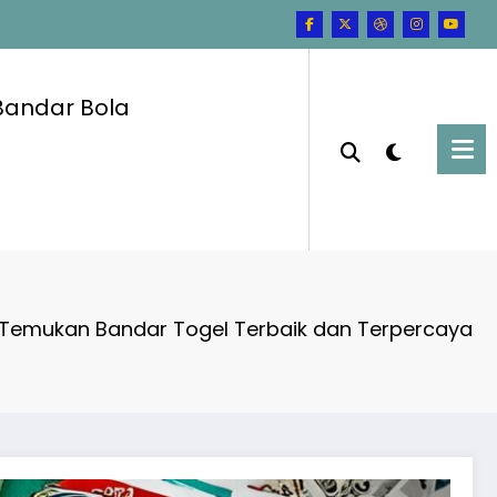
Bandar Bola
Temukan Bandar Togel Terbaik dan Terpercaya