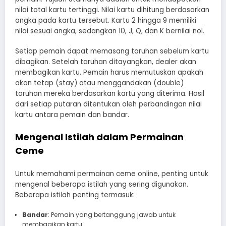
nilai total kartu tertinggi. Nilai kartu dihitung berdasarkan
angka pada kartu tersebut. Kartu 2 hingga 9 memiliki
nilai sesuai angka, sedangkan 10, J, Q, dan K bernilai nol.
Setiap pemain dapat memasang taruhan sebelum kartu
dibagikan. Setelah taruhan ditayangkan, dealer akan
membagikan kartu. Pemain harus memutuskan apakah
akan tetap (stay) atau menggandakan (double)
taruhan mereka berdasarkan kartu yang diterima. Hasil
dari setiap putaran ditentukan oleh perbandingan nilai
kartu antara pemain dan bandar.
Mengenal Istilah dalam Permainan
Ceme
Untuk memahami permainan ceme online, penting untuk
mengenal beberapa istilah yang sering digunakan.
Beberapa istilah penting termasuk:
Bandar
: Pemain yang bertanggung jawab untuk
membagikan kartu.