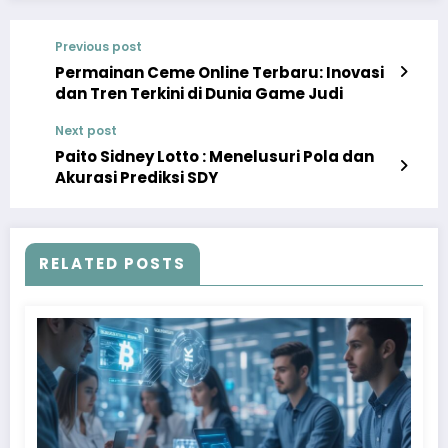
Previous post
Permainan Ceme Online Terbaru: Inovasi
dan Tren Terkini di Dunia Game Judi
Next post
Paito Sidney Lotto : Menelusuri Pola dan
Akurasi Prediksi SDY
RELATED POSTS