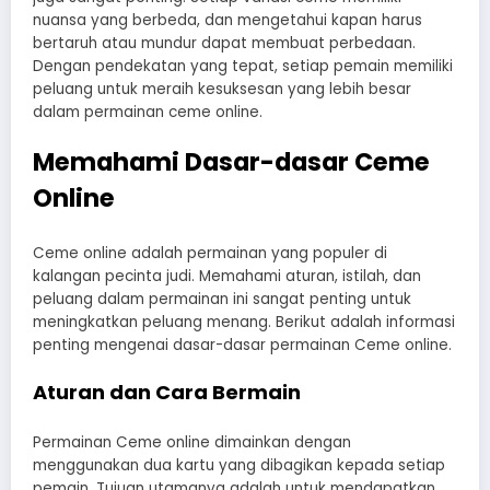
nuansa yang berbeda, dan mengetahui kapan harus
bertaruh atau mundur dapat membuat perbedaan.
Dengan pendekatan yang tepat, setiap pemain memiliki
peluang untuk meraih kesuksesan yang lebih besar
dalam permainan ceme online.
Memahami Dasar-dasar Ceme
Online
Ceme online adalah permainan yang populer di
kalangan pecinta judi. Memahami aturan, istilah, dan
peluang dalam permainan ini sangat penting untuk
meningkatkan peluang menang. Berikut adalah informasi
penting mengenai dasar-dasar permainan Ceme online.
Aturan dan Cara Bermain
Permainan Ceme online dimainkan dengan
menggunakan dua kartu yang dibagikan kepada setiap
pemain. Tujuan utamanya adalah untuk mendapatkan