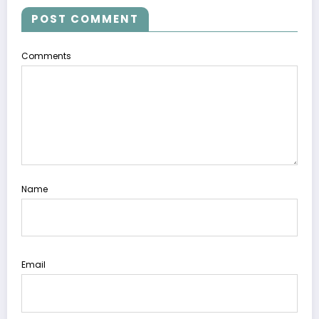
POST COMMENT
Comments
Name
Email