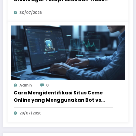
Emosional: Strategi Efektif untuk
30/07/2026
Pengalaman Permainan yang Lebih
Baik
Admin
0
Cara Mengidentifikasi Situs Ceme
Online yang Menggunakan Bot vs
Pemain Asli Secara Efektif
29/07/2026