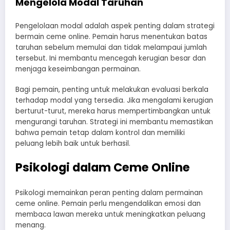
Mengelola Modal Taruhan
Pengelolaan modal adalah aspek penting dalam strategi
bermain ceme online. Pemain harus menentukan batas
taruhan sebelum memulai dan tidak melampaui jumlah
tersebut. Ini membantu mencegah kerugian besar dan
menjaga keseimbangan permainan.
Bagi pemain, penting untuk melakukan evaluasi berkala
terhadap modal yang tersedia. Jika mengalami kerugian
berturut-turut, mereka harus mempertimbangkan untuk
mengurangi taruhan. Strategi ini membantu memastikan
bahwa pemain tetap dalam kontrol dan memiliki
peluang lebih baik untuk berhasil.
Psikologi dalam Ceme Online
Psikologi memainkan peran penting dalam permainan
ceme online. Pemain perlu mengendalikan emosi dan
membaca lawan mereka untuk meningkatkan peluang
menang.