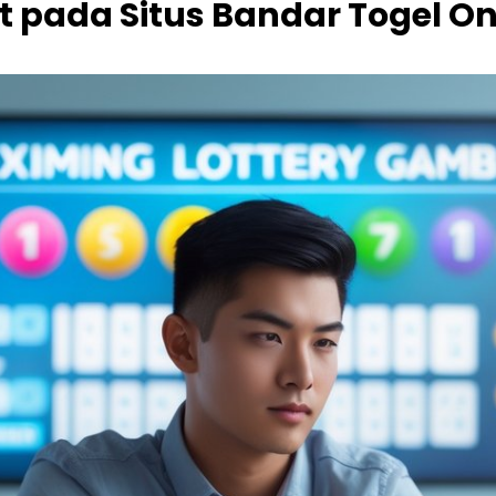
pada Situs Bandar Togel On