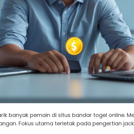
k banyak pemain di situs bandar togel online. M
n. Fokus utama terletak pada pengertian jackpot