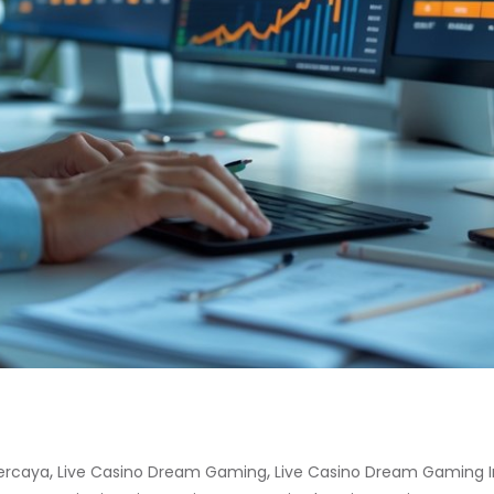
,
,
ercaya
Live Casino Dream Gaming
Live Casino Dream Gaming 