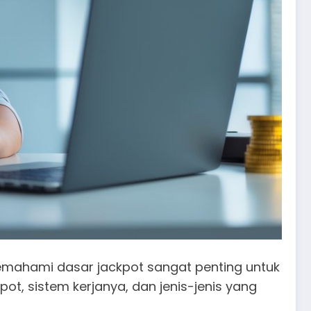
emahami dasar jackpot sangat penting untuk
, sistem kerjanya, dan jenis-jenis yang