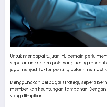
Untuk mencapai tujuan ini, pemain perlu me
seputar angka dan pola yang sering muncul 
juga menjadi faktor penting dalam memas
Menggunakan berbagai strategi, seperti berm
memberikan keuntungan tambahan. Dengan p
yang diimpikan.