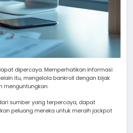
dapat dipercaya. Memperhatikan informasi
in itu, mengelola bankroll dengan bijak
an menguntungkan.
 dari sumber yang terpercaya, dapat
an peluang mereka untuk meraih jackpot