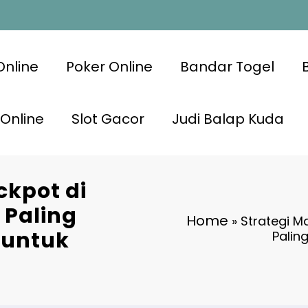
nline
Poker Online
Bandar Togel
Online
Slot Gacor
Judi Balap Kuda
ckpot di
 Paling
Home
»
Strategi M
 untuk
Palin