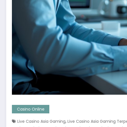
Casino Online
,
Live Casino Asia Gaming
Live Casino Asia Gaming Terp