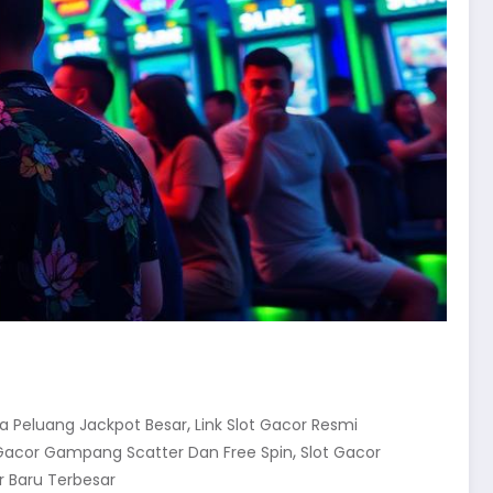
,
ya Peluang Jackpot Besar
Link Slot Gacor Resmi
,
 Gacor Gampang Scatter Dan Free Spin
Slot Gacor
 Baru Terbesar