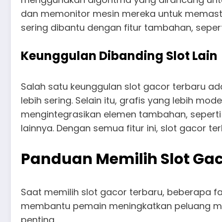
dan memonitor mesin mereka untuk memastika
sering dibantu dengan fitur tambahan, sepe
Keunggulan Dibanding Slot Lain
Salah satu keunggulan slot gacor terbaru a
lebih sering. Selain itu, grafis yang lebih mo
mengintegrasikan elemen tambahan, seperti t
lainnya. Dengan semua fitur ini, slot gac
Panduan Memilih Slot Gac
Saat memilih slot gacor terbaru, beberapa 
membantu pemain meningkatkan peluang menan
penting.