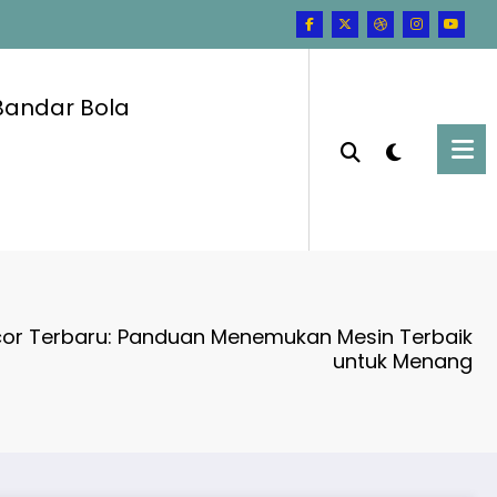
Bandar Bola
cor Terbaru: Panduan Menemukan Mesin Terbaik
untuk Menang