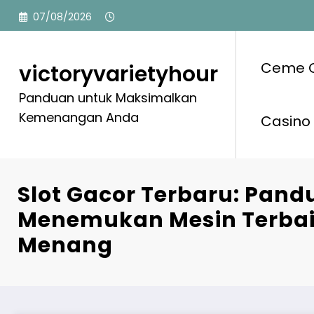
Skip
07/08/2026
to
content
Ceme O
victoryvarietyhour
Panduan untuk Maksimalkan
Kemenangan Anda
Casino 
Slot Gacor Terbaru: Pan
Menemukan Mesin Terbai
Menang