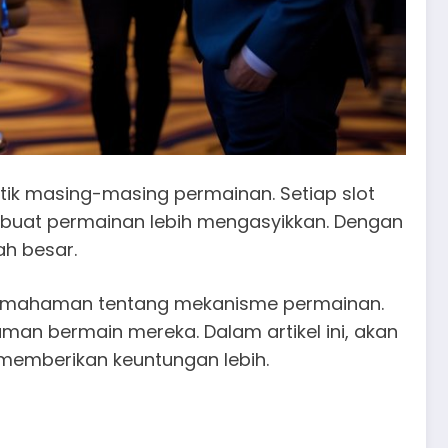
tik masing-masing permainan. Setiap slot
mbuat permainan lebih mengasyikkan. Dengan
h besar.
n pemahaman tentang mekanisme permainan.
an bermain mereka. Dalam artikel ini, akan
memberikan keuntungan lebih.