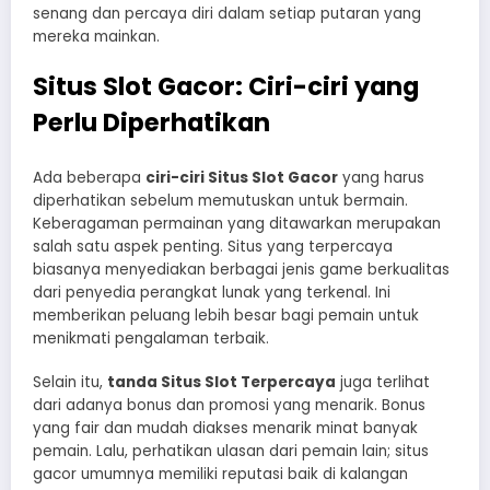
senang dan percaya diri dalam setiap putaran yang
mereka mainkan.
Situs Slot Gacor: Ciri-ciri yang
Perlu Diperhatikan
Ada beberapa
ciri-ciri Situs Slot Gacor
yang harus
diperhatikan sebelum memutuskan untuk bermain.
Keberagaman permainan yang ditawarkan merupakan
salah satu aspek penting. Situs yang terpercaya
biasanya menyediakan berbagai jenis game berkualitas
dari penyedia perangkat lunak yang terkenal. Ini
memberikan peluang lebih besar bagi pemain untuk
menikmati pengalaman terbaik.
Selain itu,
tanda Situs Slot Terpercaya
juga terlihat
dari adanya bonus dan promosi yang menarik. Bonus
yang fair dan mudah diakses menarik minat banyak
pemain. Lalu, perhatikan ulasan dari pemain lain; situs
gacor umumnya memiliki reputasi baik di kalangan