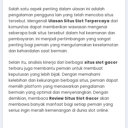
Salah satu aspek penting dalam ulasan ini adalah
pengalaman pengguna lain yang telah mencoba situs
tersebut. Mengenali
Ulasan Situs Slot Terpercaya
dari
komunitas dapat memberikan wawasan mengenai
seberapa baik situs tersebut dalam hal keamanan dan
pembayaran. Ini menjadi pertimbangan yang sangat
penting bagi pemain yang mengutamakan keselamatan
dan kehandalan saat bermain.
Selain itu, analisis kinerja dari berbagai
situs slot gacor
terbaru juga membantu pemain untuk membuat
keputusan yang lebih bijak. Dengan memahami
kelebihan dan kekurangan berbagai situs, pemain dapat
memilih platform yang menawarkan pengalaman
bermain yang optimal dan menyenangkan. Dengan
demikian, membaca
Review Situs Slot Gacor
akan
membawa banyak manfaat bagi setiap pemain yang
serius ingin meraih kemenangan di dunia slot online.