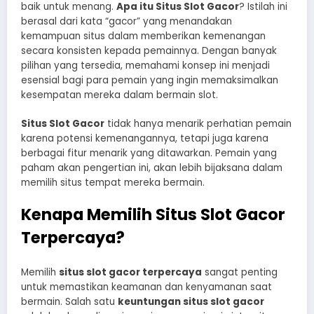
baik untuk menang.
Apa itu Situs Slot Gacor
? Istilah ini
berasal dari kata “gacor” yang menandakan
kemampuan situs dalam memberikan kemenangan
secara konsisten kepada pemainnya. Dengan banyak
pilihan yang tersedia, memahami konsep ini menjadi
esensial bagi para pemain yang ingin memaksimalkan
kesempatan mereka dalam bermain slot.
Situs Slot Gacor
tidak hanya menarik perhatian pemain
karena potensi kemenangannya, tetapi juga karena
berbagai fitur menarik yang ditawarkan. Pemain yang
paham akan pengertian ini, akan lebih bijaksana dalam
memilih situs tempat mereka bermain.
Kenapa Memilih Situs Slot Gacor
Terpercaya?
Memilih
situs slot gacor terpercaya
sangat penting
untuk memastikan keamanan dan kenyamanan saat
bermain. Salah satu
keuntungan situs slot gacor