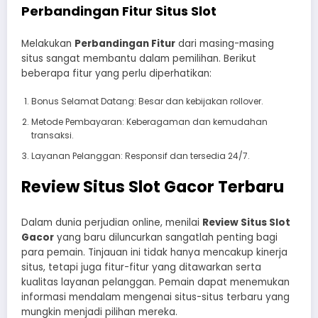
Perbandingan Fitur Situs Slot
Melakukan
Perbandingan Fitur
dari masing-masing
situs sangat membantu dalam pemilihan. Berikut
beberapa fitur yang perlu diperhatikan:
Bonus Selamat Datang: Besar dan kebijakan rollover.
Metode Pembayaran: Keberagaman dan kemudahan
transaksi.
Layanan Pelanggan: Responsif dan tersedia 24/7.
Review Situs Slot Gacor Terbaru
Dalam dunia perjudian online, menilai
Review Situs Slot
Gacor
yang baru diluncurkan sangatlah penting bagi
para pemain. Tinjauan ini tidak hanya mencakup kinerja
situs, tetapi juga fitur-fitur yang ditawarkan serta
kualitas layanan pelanggan. Pemain dapat menemukan
informasi mendalam mengenai situs-situs terbaru yang
mungkin menjadi pilihan mereka.