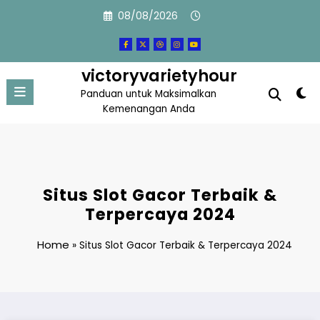
Skip
08/08/2026
to
content
victoryvarietyhour
Panduan untuk Maksimalkan
Kemenangan Anda
Situs Slot Gacor Terbaik &
Terpercaya 2024
Home
»
Situs Slot Gacor Terbaik & Terpercaya 2024