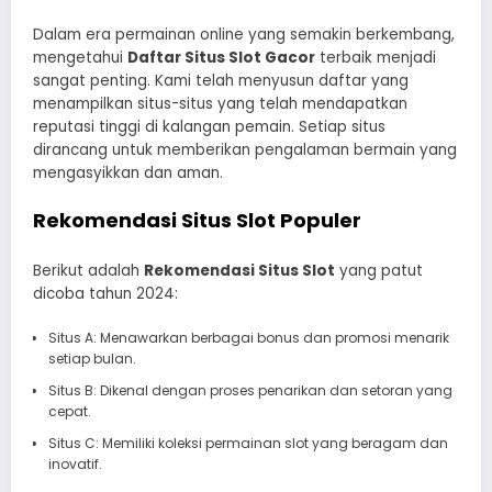
Dalam era permainan online yang semakin berkembang,
mengetahui
Daftar Situs Slot Gacor
terbaik menjadi
sangat penting. Kami telah menyusun daftar yang
menampilkan situs-situs yang telah mendapatkan
reputasi tinggi di kalangan pemain. Setiap situs
dirancang untuk memberikan pengalaman bermain yang
mengasyikkan dan aman.
Rekomendasi Situs Slot Populer
Berikut adalah
Rekomendasi Situs Slot
yang patut
dicoba tahun 2024:
Situs A: Menawarkan berbagai bonus dan promosi menarik
setiap bulan.
Situs B: Dikenal dengan proses penarikan dan setoran yang
cepat.
Situs C: Memiliki koleksi permainan slot yang beragam dan
inovatif.