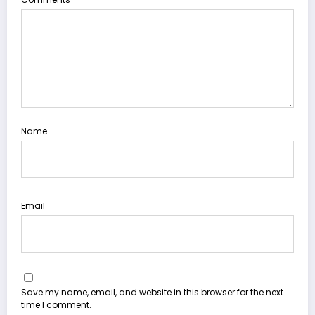
Name
Email
Save my name, email, and website in this browser for the next
time I comment.