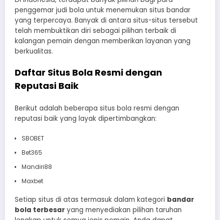
penggemar judi bola untuk menemukan situs bandar
yang terpercaya. Banyak di antara situs-situs tersebut
telah membuktikan diri sebagai pilihan terbaik di
kalangan pemain dengan memberikan layanan yang
berkualitas.
Daftar Situs Bola Resmi dengan
Reputasi Baik
Berikut adalah beberapa situs bola resmi dengan
reputasi baik yang layak dipertimbangkan:
SBOBET
Bet365
Mandiri88
Maxbet
Setiap situs di atas termasuk dalam kategori
bandar
bola terbesar
yang menyediakan pilihan taruhan