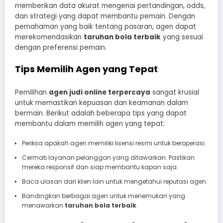
memberikan data akurat mengenai pertandingan, odds,
dan strategi yang dapat membantu pemain. Dengan
pemahaman yang baik tentang pasaran, agen dapat
merekomendasikan
taruhan bola terbaik
yang sesuai
dengan preferensi pemain.
Tips Memilih Agen yang Tepat
Pemilihan
agen judi online terpercaya
sangat krusial
untuk memastikan kepuasan dan keamanan dalam
bermain. Berikut adalah beberapa tips yang dapat
membantu dalam memilih agen yang tepat:
Periksa apakah agen memiliki lisensi resmi untuk beroperasi.
Cermati layanan pelanggan yang ditawarkan. Pastikan
mereka responsif dan siap membantu kapan saja.
Baca ulasan dari klien lain untuk mengetahui reputasi agen.
Bandingkan berbagai agen untuk menemukan yang
menawarkan
taruhan bola terbaik
.