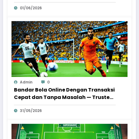
Mudah — Fast, Secure Payouts and
01/06/2026
Simple Deposit Options
Admin
0
Bandar Bola Online Dengan Transaksi
Cepat dan Tanpa Masalah — Trusted
Fast-Transaction Football Betting
31/05/2026
Site