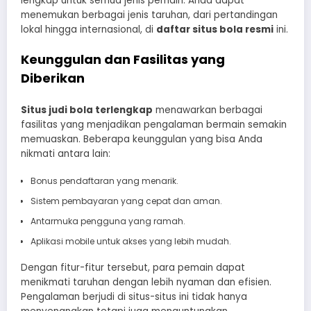
lengkap untuk semua jenis pemain. Anda dapat
menemukan berbagai jenis taruhan, dari pertandingan
lokal hingga internasional, di
daftar situs bola resmi
ini.
Keunggulan dan Fasilitas yang
Diberikan
Situs judi bola terlengkap
menawarkan berbagai
fasilitas yang menjadikan pengalaman bermain semakin
memuaskan. Beberapa keunggulan yang bisa Anda
nikmati antara lain:
Bonus pendaftaran yang menarik.
Sistem pembayaran yang cepat dan aman.
Antarmuka pengguna yang ramah.
Aplikasi mobile untuk akses yang lebih mudah.
Dengan fitur-fitur tersebut, para pemain dapat
menikmati taruhan dengan lebih nyaman dan efisien.
Pengalaman berjudi di situs-situs ini tidak hanya